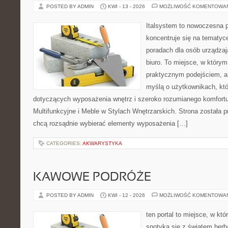
POSTED BY ADMIN
KWI - 13 - 2026
MOŻLIWOŚĆ KOMENTOWA
Italsystem to nowoczesna pl
koncentruje się na tematyc
poradach dla osób urządzaj
biuro. To miejsce, w którym
praktycznym podejściem, a 
myślą o użytkownikach, któr
dotyczących wyposażenia wnętrz i szeroko rozumianego komfortu
Multifunkcyjne i Meble w Stylach Wnętrzarskich. Strona została p
chcą rozsądnie wybierać elementy wyposażenia […]
CATEGORIES:
AKWARYSTYKA
KAWOWE PODRÓŻE
POSTED BY ADMIN
KWI - 12 - 2026
MOŻLIWOŚĆ KOMENTOWA
ten portal to miejsce, w kt
spotyka się z światem herb