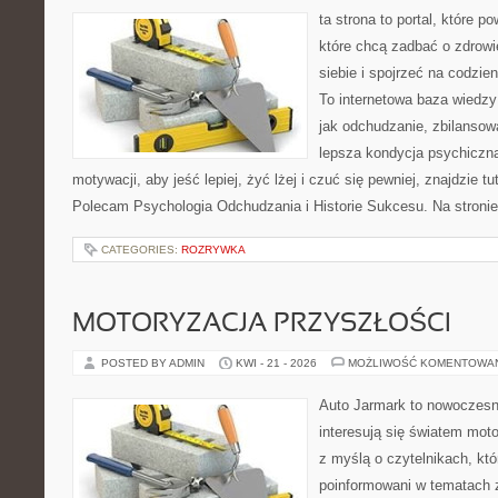
ta strona to portal, które 
które chcą zadbać o zdrowi
siebie i spojrzeć na codzie
To internetowa baza wiedz
jak odchudzanie, zbilansow
lepsza kondycja psychiczn
motywacji, aby jeść lepiej, żyć lżej i czuć się pewniej, znajdzie tu
Polecam Psychologia Odchudzania i Historie Sukcesu. Na stroni
CATEGORIES:
ROZRYWKA
MOTORYZACJA PRZYSZŁOŚCI
POSTED BY ADMIN
KWI - 21 - 2026
MOŻLIWOŚĆ KOMENTOWA
Auto Jarmark to nowoczesna
interesują się światem moto
z myślą o czytelnikach, kt
poinformowani w tematach 