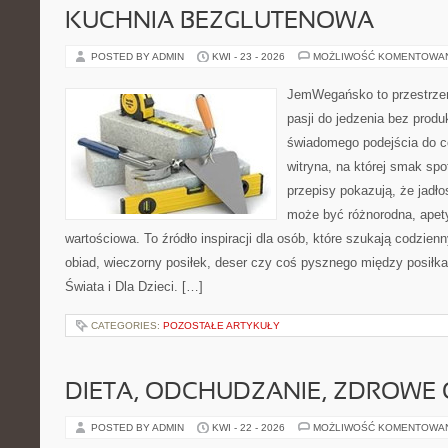
KUCHNIA BEZGLUTENOWA
POSTED BY ADMIN
KWI - 23 - 2026
MOŻLIWOŚĆ KOMENTOWA
JemWegańsko to przestrzeń
pasji do jedzenia bez prod
świadomego podejścia do c
witryna, na której smak spo
przepisy pokazują, że jadło
może być różnorodna, apet
wartościowa. To źródło inspiracji dla osób, które szukają codzie
obiad, wieczorny posiłek, deser czy coś pysznego między posiłk
Świata i Dla Dzieci. […]
CATEGORIES:
POZOSTAŁE ARTYKUŁY
DIETA, ODCHUDZANIE, ZDROWE
POSTED BY ADMIN
KWI - 22 - 2026
MOŻLIWOŚĆ KOMENTOWA