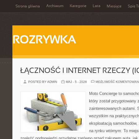
Archiwum
Kategorie
Lata
Strona główna
Miesiące
Spis T
ROZRYWKA
ŁĄCZNOŚĆ I INTERNET RZECZY (I
POSTED BY ADMIN
MAJ - 5 - 2026
MOŻLIWOŚĆ KOMENTOWAN
Moto Concierge to samocho
który został przygotowany 
zainteresowanych autami. S
wszystkim na praktycznych
eksploatacją samochodów, 
na rynku wtórnym. To miejs
znaleźć podpowiedzi przydatne zarówno przed zakupem auta, jak