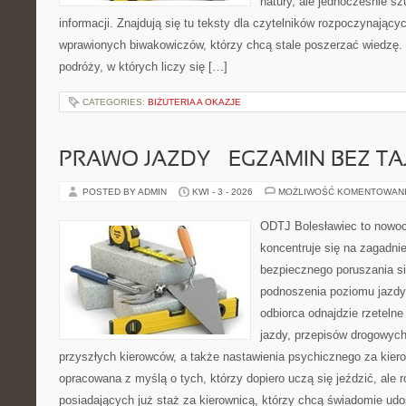
natury, ale jednocześnie s
informacji. Znajdują się tu teksty dla czytelników rozpoczynający
wprawionych biwakowiczów, którzy chcą stale poszerzać wiedzę. 
podróży, w których liczy się […]
CATEGORIES:
BIŻUTERIA A OKAZJE
PRAWO JAZDY – EGZAMIN BEZ TA
POSTED BY ADMIN
KWI - 3 - 2026
MOŻLIWOŚĆ KOMENTOWAN
ODTJ Bolesławiec to nowoc
koncentruje się na zagadni
bezpiecznego poruszania si
podnoszenia poziomu jazdy.
odbiorca odnajdzie rzetelne
jazdy, przepisów drogowych
przyszłych kierowców, a także nastawienia psychicznego za kiero
opracowana z myślą o tych, którzy dopiero uczą się jeździć, ale 
posiadających już staż za kierownicą, którzy chcą świadomie udo