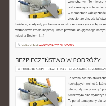
wewnętrznym. To miejsce, 
jest zamknięta w teorii, lec
w momentach wdzięczności 
ukazuje, że chrześcijaństw
każdego, a artykuły publikowane na stronie towarzyszą w lepszym 
wartościowe źródło inspiracji, które prowadzi do głębszego namys
relacji z Bogiem. […]
CATEGORIES:
DZIADKOWIE W WYCHOWANIU
BEZPIECZEŃSTWO W PODRÓŻY
POSTED BY ADMIN
KWI - 4 - 2026
MOŻLIWOŚĆ KOMENTOWAN
To strona zostało stworzon
kochających wolność, które
wtedy, gdy mogą ruszyć pr
biwakowym albo wyruszyć 
To portal tematyczny dla tyc