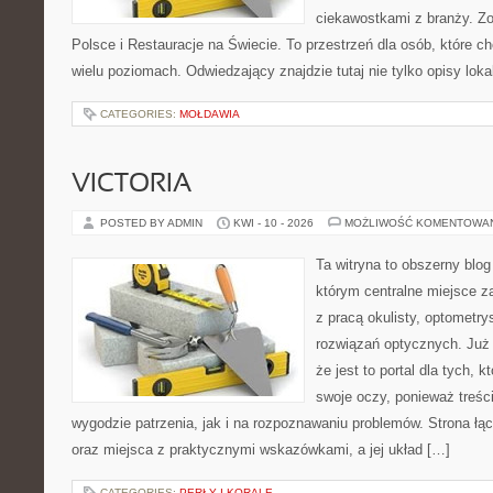
ciekawostkami z branży. Z
Polsce i Restauracje na Świecie. To przestrzeń dla osób, które 
wielu poziomach. Odwiedzający znajdzie tutaj nie tylko opisy lokal
CATEGORIES:
MOŁDAWIA
VICTORIA
POSTED BY ADMIN
KWI - 10 - 2026
MOŻLIWOŚĆ KOMENTOWA
Ta witryna to obszerny blo
którym centralne miejsce z
z pracą okulisty, optometry
rozwiązań optycznych. Już 
że jest to portal dla tych, 
swoje oczy, ponieważ treśc
wygodzie patrzenia, jak i na rozpoznawaniu problemów. Strona łą
oraz miejsca z praktycznymi wskazówkami, a jej układ […]
CATEGORIES:
PERŁY I KORALE