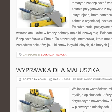
tematyce zabezpieczeń w s
została przygotowana z myś
instytucjach, które potrzebu
zakresie organizacji bezp
Twierdza budzi pozytywne o
wartościami, które w branży ochrony mają kluczową rolę. Polecam:
Bezpieczeństwo w Firmie. To prezentacja internetowa, która moż
zarządców obiektów, jak i klientów indywidualnych, dla których […
CATEGORIES:
EDUKACJA I SZKOŁA
WYPRAWKA DLA MALUSZKA
POSTED BY ADMIN
MAJ - 1 - 2026
MOŻLIWOŚĆ KOMENTOWAN
Wallaboo to wartościowe mi
myślą o opiekunach, którzy
dotyczących noworodków. S
w pierwszych miesiącach i l