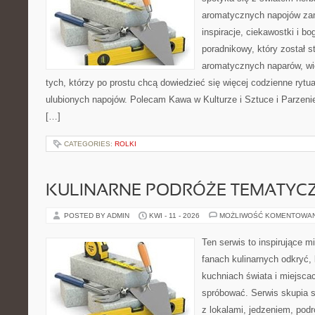
aromatycznych napojów zam
inspiracje, ciekawostki i bo
poradnikowy, który został s
aromatycznych naparów, wiel
tych, którzy po prostu chcą dowiedzieć się więcej codzienne ryt
ulubionych napojów. Polecam Kawa w Kulturze i Sztuce i Parzeni
[…]
CATEGORIES:
ROLKI
KULINARNE PODRÓŻE TEMATYC
POSTED BY ADMIN
KWI - 11 - 2026
MOŻLIWOŚĆ KOMENTOWA
Ten serwis to inspirujące m
fanach kulinarnych odkryć, 
kuchniach świata i miejsca
spróbować. Serwis skupia 
z lokalami, jedzeniem, podr