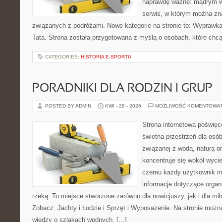
naprawdę ważne: mądrym w
serwis, w którym można zn
związanych z podróżami. Nowe kategorie na stronie to: Wyprawk
Tata. Strona została przygotowana z myślą o osobach, które c
CATEGORIES:
HISTORIA E-SPORTU
PORADNIKI DLA RODZIN I GRUP
POSTED BY ADMIN
KWI - 28 - 2026
MOŻLIWOŚĆ KOMENTOWA
Strona internetowa poświęc
świetna przestrzeń dla osó
związanej z wodą, naturą o
koncentruje się wokół wyci
czemu każdy użytkownik m
informacje dotyczące organ
rzeką. To miejsce stworzone zarówno dla nowicjuszy, jak i dla m
Zobacz: Jachty i Łodzie i Sprzęt i Wyposażenie. Na stronie mo
wiedzy o szlakach wodnych, […]