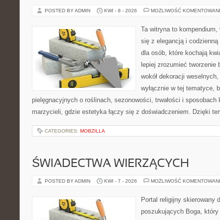
POSTED BY ADMIN
KWI - 8 - 2026
MOŻLIWOŚĆ KOMENTOWAN
Ta witryna to kompendium, 
się z elegancją i codzienną 
dla osób, które kochają kwi
lepiej zrozumieć tworzenie 
wokół dekoracji weselnych,
wyłącznie w tej tematyce, 
pielęgnacyjnych o roślinach, sezonowości, trwałości i sposobach
marzycieli, gdzie estetyka łączy się z doświadczeniem. Dzięki te
CATEGORIES:
MOBZILLA
ŚWIADECTWA WIERZĄCYCH
POSTED BY ADMIN
KWI - 7 - 2026
MOŻLIWOŚĆ KOMENTOWAN
Portal religijny skierowany 
poszukujących Boga, który