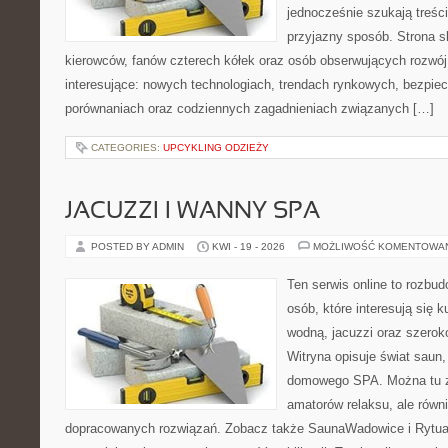
jednocześnie szukają treśc
przyjazny sposób. Strona sk
kierowców, fanów czterech kółek oraz osób obserwujących rozwój
interesujące: nowych technologiach, trendach rynkowych, bezpiecz
porównaniach oraz codziennych zagadnieniach związanych […]
CATEGORIES:
UPCYKLING ODZIEŻY
JACUZZI I WANNY SPA
POSTED BY ADMIN
KWI - 19 - 2026
MOŻLIWOŚĆ KOMENTOWA
Ten serwis online to rozbudo
osób, które interesują się k
wodną, jacuzzi oraz szero
Witryna opisuje świat saun,
domowego SPA. Można tu zn
amatorów relaksu, ale równ
dopracowanych rozwiązań. Zobacz także SaunaWadowice i Rytuały