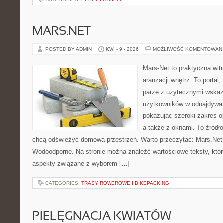
MARS.NET
POSTED BY ADMIN
KWI - 9 - 2026
MOŻLIWOŚĆ KOMENTOWAN
Mars-Net to praktyczna witr
aranżacji wnętrz. To portal
parze z użytecznymi wska
użytkowników w odnajdywani
pokazując szeroki zakres o
a także z oknami. To źródło 
chcą odświeżyć domową przestrzeń. Warto przeczytać: Mars.Net 
Wodoodporne. Na stronie można znaleźć wartościowe teksty, któr
aspekty związane z wyborem […]
CATEGORIES:
TRASY ROWEROWE I BIKEPACKING
PIELĘGNACJA KWIATÓW