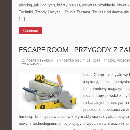
piercing, jak i do tych, którzy planują pierwsze przekłucie. Nowe 
Techniki, Trendy i Artyści i Studia Tatuażu. Tatuaże od dawna ni
[…]
Continue
ESCAPE ROOM – PRZYGODY Z ZA
POSTED BY ADMIN
POSTED ON LIP - 28 - 2026
MOŻLIWOŚĆ 
WYŁĄCZONA
Laser-Gamp – rozrywkowy b
inspiracji, emocji i pomys
to internetowy magazyn o 
czasu, który powstał z my
niebanalnych propozycji na
popołudnie, spotkanie ze zn
firmową. To miejsce w sieci, w którym aktywna rozrywka spotyka 
nowymi technologiami, emocjonującymi wydarzeniami oraz różnor