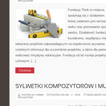
WYŁĄCZONA
Fundacja Think to miejsce
spotykają się z działaniem
której zadaniem jest wzmac
wieku oraz promowanie spo
wiedzy. Działalność fundacj
kształceniu, współpracy mi
wdrażaniu projektów odpowiadających na współczesne wyzwania.
rzetelnych informacji dla uczestników projektów, a także dla part
realizować inicjatywy edukacyjne. Fundacja od lat rozwija projek
cyfrowymi, […]
Continue
SYLWETKI KOMPOZYTORÓW I 
POSTED BY ADMIN
POSTED ON SIE - 2 - 2026
MOŻLIWOŚĆ K
WYŁĄCZONA