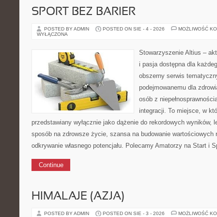
SPORT BEZ BARIER
POSTED BY ADMIN
POSTED ON SIE - 4 - 2026
MOŻLIWOŚĆ K
WYŁĄCZONA
Stowarzyszenie Altius – akt
i pasja dostępna dla każdeg
obszerny serwis tematyczn
podejmowanemu dla zdrowia
osób z niepełnosprawnościa
integracji. To miejsce, w kt
przedstawiany wyłącznie jako dążenie do rekordowych wyników, l
sposób na zdrowsze życie, szansa na budowanie wartościowych r
odkrywanie własnego potencjału. Polecamy Amatorzy na Start i 
Continue
HIMALAJE (AZJA)
POSTED BY ADMIN
POSTED ON SIE - 3 - 2026
MOŻLIWOŚĆ K