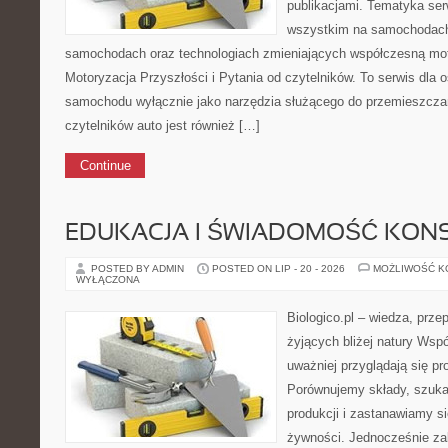
publikacjami. Tematyka ser
wszystkim na samochodach
samochodach oraz technologiach zmieniających współczesną mo
Motoryzacja Przyszłości i Pytania od czytelników. To serwis dla os
samochodu wyłącznie jako narzędzia służącego do przemieszczani
czytelników auto jest również […]
Continue
EDUKACJA I ŚWIADOMOŚĆ KO
POSTED BY ADMIN
POSTED ON LIP - 20 - 2026
MOŻLIWOŚĆ 
WYŁĄCZONA
Biologico.pl – wiedza, prze
żyjących bliżej natury Wsp
uważniej przyglądają się 
Porównujemy składy, szuka
produkcji i zastanawiamy 
żywności. Jednocześnie z