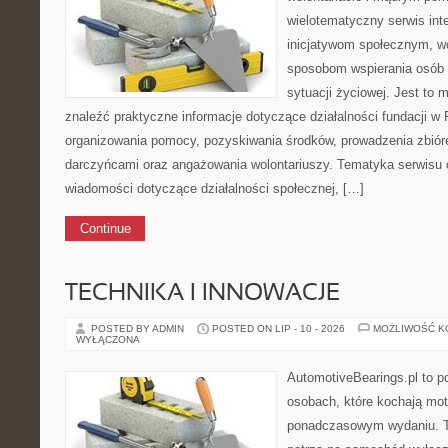
wielotematyczny serwis in
inicjatywom społecznym, wo
sposobom wspierania osób z
sytuacji życiowej. Jest to
znaleźć praktyczne informacje dotyczące działalności fundacji w 
organizowania pomocy, pozyskiwania środków, prowadzenia zbiór
darczyńcami oraz angażowania wolontariuszy. Tematyka serwisu 
wiadomości dotyczące działalności społecznej, […]
Continue
TECHNIKA I INNOWACJE
POSTED BY ADMIN
POSTED ON LIP - 10 - 2026
MOŻLIWOŚĆ 
WYŁĄCZONA
AutomotiveBearings.pl to p
osobach, które kochają moto
ponadczasowym wydaniu. To 