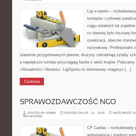
Ligi e-sportu – rozbudowany
turniejów i cyfrowej rywaliz
ciągu ostatnich lat zupełni
co dawniej było niszową f
rywalizacji, obecnie stanow
rozrywkowy. Profesjonalni 
starannie przygotowanych planów, drużyny zatrudniają sztaby szk
a największe turnieje przyciągają fanów z wielu krajów. Polecamy 
i Aktualności i Nowości. LigiSportu to internetowy magazyn […]
Continue
SPRAWOZDAWCZOŚĆ NGO
POSTED BY ADMIN
POSTED ON LIP - 12 - 2026
MOŻLIWOŚĆ 
WYŁĄCZONA
CP Caritas – rozbudowany p
wolontariacie i mądrym pom