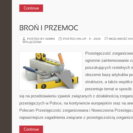
Continue
BROŃ I PRZEMOC
POSTED BY ADMIN
POSTED ON LIP - 5 - 2026
MOŻLIWOŚĆ K
WYŁĄCZONA
Przestępczość zorganizowan
ogromne zainteresowanie za
poszukujących rzetelnych i
obszerne bazę artykułów poś
strukturze, a także współ
prezentuje temat w sposób 
się na przedstawieniu zjawisk związanych z działalnością zorgan
przestępczych w Polsce, na kontynencie europejskim oraz na are
Polecam Przestępczośc zorganizowana i Nowoczesna Przestępczo
najważniejsze zagadnienia związane z przestępczością zorganiz
Continue