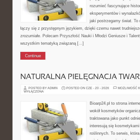
rozumieć fascynujące histori
eksperymentów i wynalazkó
jaki postrzegamy świat. To
łączy się z przystępnym językiem, dzięki czemu nawet trudniejsz
zrozumiałe. Polecam Przyszłość Nauki i Młodzi Geniusze i Talent
wszystkim tematyką związaną […]
Continue
NATURALNA PIELĘGNACJA TWAR
POSTED BY ADMIN
POSTED ON CZE - 20 - 2026
MOŻLIWOŚĆ 
WYŁĄCZONA
Bioarp24.pl to strona intern
wokół kosmetyków organic
traktowana jako punkt odnie
interesują się kosmetykami
roślinnych. To serwis, któr