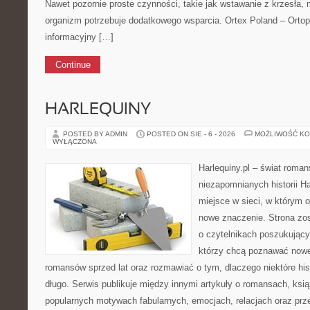
Nawet pozornie proste czynności, takie jak wstawanie z krzesła, 
organizm potrzebuje dodatkowego wsparcia. Ortex Poland – Ortop
informacyjny […]
Continue
HARLEQUINY
POSTED BY ADMIN
POSTED ON SIE - 6 - 2026
MOŻLIWOŚĆ K
WYŁĄCZONA
Harlequiny.pl – świat roman
niezapomnianych historii Ha
miejsce w sieci, w którym o
nowe znaczenie. Strona zo
o czytelnikach poszukujący
którzy chcą poznawać nowe
romansów sprzed lat oraz rozmawiać o tym, dlaczego niektóre his
długo. Serwis publikuje między innymi artykuły o romansach, ks
popularnych motywach fabularnych, emocjach, relacjach oraz pr