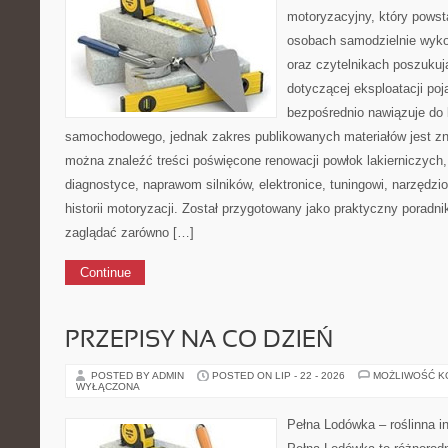
motoryzacyjny, który powst
osobach samodzielnie wyk
oraz czytelnikach poszuku
dotyczącej eksploatacji po
bezpośrednio nawiązuje do 
samochodowego, jednak zakres publikowanych materiałów jest zn
można znaleźć treści poświęcone renowacji powłok lakierniczych
diagnostyce, naprawom silników, elektronice, tuningowi, narzędz
historii motoryzacji. Został przygotowany jako praktyczny poradni
zaglądać zarówno […]
Continue
PRZEPISY NA CO DZIEŃ
POSTED BY ADMIN
POSTED ON LIP - 22 - 2026
MOŻLIWOŚĆ 
WYŁĄCZONA
Pełna Lodówka – roślinna i