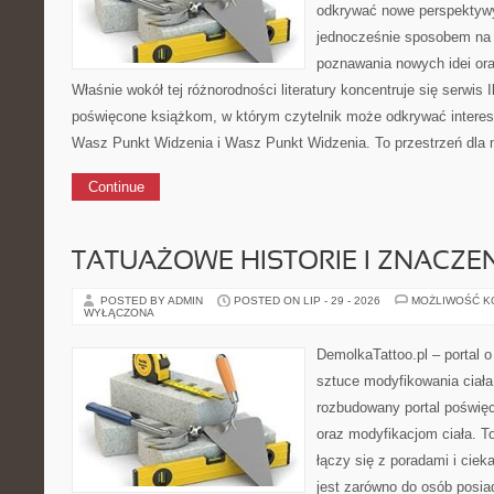
odkrywać nowe perspektyw
jednocześnie sposobem na 
poznawania nowych idei or
Właśnie wokół tej różnorodności literatury koncentruje się serwis 
poświęcone książkom, w którym czytelnik może odkrywać interes
Wasz Punkt Widzenia i Wasz Punkt Widzenia. To przestrzeń dla 
Continue
TATUAŻOWE HISTORIE I ZNACZE
POSTED BY ADMIN
POSTED ON LIP - 29 - 2026
MOŻLIWOŚĆ 
WYŁĄCZONA
DemolkaTattoo.pl – portal o 
sztuce modyfikowania ciała
rozbudowany portal poświęc
oraz modyfikacjom ciała. To
łączy się z poradami i cie
jest zarówno do osób posiad