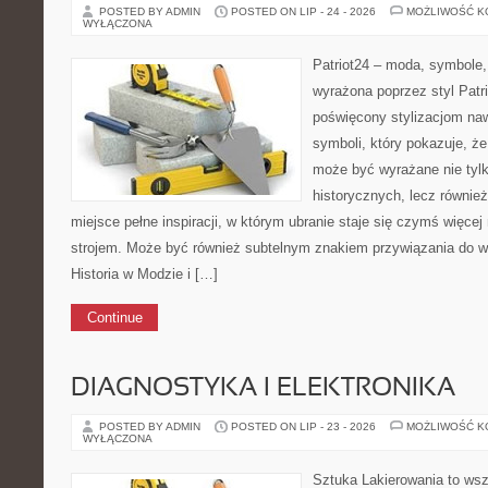
POSTED BY ADMIN
POSTED ON LIP - 24 - 2026
MOŻLIWOŚĆ 
WYŁĄCZONA
Patriot24 – moda, symbole,
wyrażona poprzez styl Patri
poświęcony stylizacjom na
symboli, który pokazuje, ż
może być wyrażane nie tyl
historycznych, lecz równie
miejsce pełne inspiracji, w którym ubranie staje się czymś więce
strojem. Może być również subtelnym znakiem przywiązania do 
Historia w Modzie i […]
Continue
DIAGNOSTYKA I ELEKTRONIKA
POSTED BY ADMIN
POSTED ON LIP - 23 - 2026
MOŻLIWOŚĆ 
WYŁĄCZONA
Sztuka Lakierowania to wsz