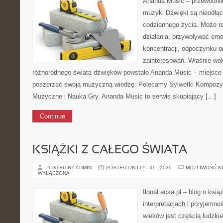
Ananda Music – przewodnik
muzyki Dźwięki są nieodłą
codziennego życia. Może r
działania, przywoływać em
koncentracji, odpoczynku o
zainteresowań. Właśnie wok
różnorodnego świata dźwięków powstało Ananda Music – miejsce w
poszerzać swoją muzyczną wiedzę. Polecamy Sylwetki Kompozyt
Muzyczne i Nauka Gry. Ananda Music to serwis skupiający […]
Continue
KSIĄŻKI Z CAŁEGO ŚWIATA
POSTED BY ADMIN
POSTED ON LIP - 31 - 2026
MOŻLIWOŚĆ 
WYŁĄCZONA
IlonaLecka.pl – blog o ksią
interpretacjach i przyjemnoś
wieków jest częścią ludzkie