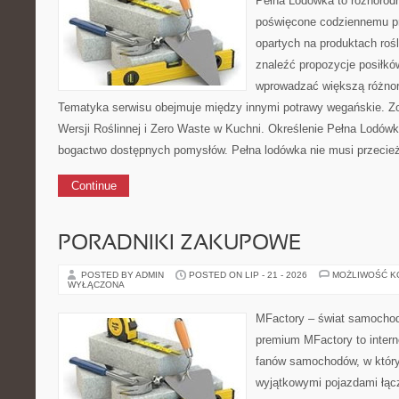
Pełna Lodówka to różnorodn
poświęcone codziennemu p
opartych na produktach roś
znaleźć propozycje posiłkó
wprowadzać większą różno
Tematyka serwisu obejmuje między innymi potrawy wegańskie. Z
Wersji Roślinnej i Zero Waste w Kuchni. Określenie Pełna Lodów
bogactwo dostępnych pomysłów. Pełna lodówka nie musi przecie
Continue
PORADNIKI ZAKUPOWE
POSTED BY ADMIN
POSTED ON LIP - 21 - 2026
MOŻLIWOŚĆ 
WYŁĄCZONA
MFactory – świat samochod
premium MFactory to intern
fanów samochodów, w któr
wyjątkowymi pojazdami łącz