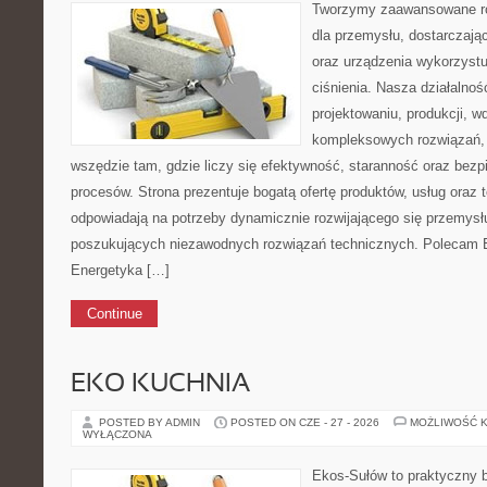
Tworzymy zaawansowane ro
dla przemysłu, dostarczają
oraz urządzenia wykorzystu
ciśnienia. Nasza działalnoś
projektowaniu, produkcji, w
kompleksowych rozwiązań, 
wszędzie tam, gdzie liczy się efektywność, staranność oraz be
procesów. Strona prezentuje bogatą ofertę produktów, usług oraz t
odpowiadają na potrzeby dynamicznie rozwijającego się przemysłu
poszukujących niezawodnych rozwiązań technicznych. Polecam E
Energetyka […]
Continue
EKO KUCHNIA
POSTED BY ADMIN
POSTED ON CZE - 27 - 2026
MOŻLIWOŚĆ 
WYŁĄCZONA
Ekos-Sułów to praktyczny b