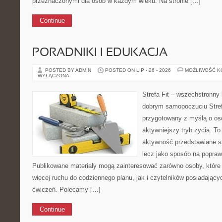
przeznaczonymi dla osób w każdym wieku. Na stronie […]
Continue
PORADNIKI I EDUKACJA
POSTED BY ADMIN
POSTED ON LIP - 26 - 2026
MOŻLIWOŚĆ 
WYŁĄCZONA
Strefa Fit – wszechstronny 
dobrym samopoczuciu Stref
przygotowany z myślą o os
aktywniejszy tryb życia. To
aktywność przedstawiane s
lecz jako sposób na popraw
Publikowane materiały mogą zainteresować zarówno osoby, które 
więcej ruchu do codziennego planu, jak i czytelników posiadającyc
ćwiczeń. Polecamy […]
Continue