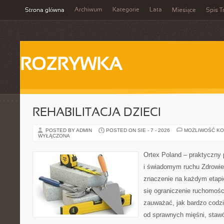
Archiwum
Kategorie
Lata
Strona główna
Miesiące
Spis T
ROZRYWKA
REHABILITACJA DZIECI
POSTED BY ADMIN
POSTED ON SIE - 7 - 2026
MOŻLIWOŚĆ K
WYŁĄCZONA
Ortex Poland – praktyczny po
i świadomym ruchu Zdrowie
znaczenie na każdym etapie
się ograniczenie ruchomośc
zauważać, jak bardzo codz
od sprawnych mięśni, stawó