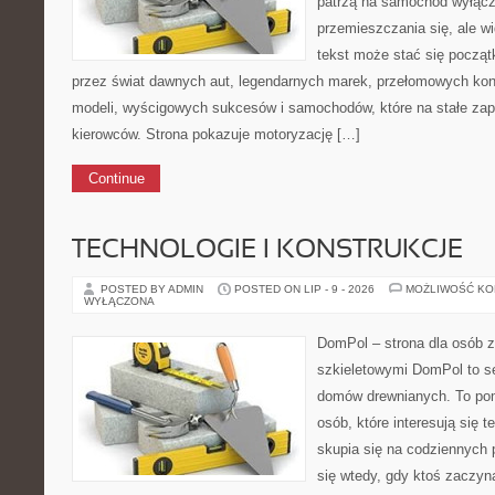
patrzą na samochód wyłącz
przemieszczania się, ale 
tekst może stać się począt
przez świat dawnych aut, legendarnych marek, przełomowych kon
modeli, wyścigowych sukcesów i samochodów, które na stałe zapi
kierowców. Strona pokazuje motoryzację […]
Continue
TECHNOLOGIE I KONSTRUKCJE
POSTED BY ADMIN
POSTED ON LIP - 9 - 2026
MOŻLIWOŚĆ K
WYŁĄCZONA
DomPol – strona dla osób 
szkieletowymi DomPol to s
domów drewnianych. To pom
osób, które interesują się 
skupia się na codziennych p
się wtedy, gdy ktoś zaczy