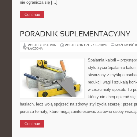
nie ogranicza się […]
Continue
PORADNIK SUPLEMENTACYJNY
POSTED BY ADMIN
POSTED ON CZE - 18 - 2026
MOŻLIWOŚĆ 
WYŁĄCZONA
Spalarnia kalorii – przyst
stylu życia Spalarnia kalori
stworzony z myślą o osoba
redukcji wagi i szukają kon
w zrozumiały sposób. To pr
którzy nie chcą opierać si
hasłach, lecz wolą spojrzeć na zdrowy styl życia szerzej: przez 
porusza tematy, które mogą zainteresować zarówno osoby wracają
Continue