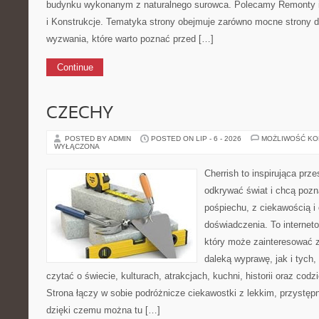
budynku wykonanym z naturalnego surowca. Polecamy Remonty i 
i Konstrukcje. Tematyka strony obejmuje zarówno mocne strony d
wyzwania, które warto poznać przed […]
Continue
CZECHY
POSTED BY ADMIN
POSTED ON LIP - 6 - 2026
MOŻLIWOŚĆ K
WYŁĄCZONA
Cherrish to inspirująca prze
odkrywać świat i chcą poz
pośpiechu, z ciekawością i
doświadczenia. To internet
który może zainteresować 
daleką wyprawę, jak i tych, 
czytać o świecie, kulturach, atrakcjach, kuchni, historii oraz cod
Strona łączy w sobie podróżnicze ciekawostki z lekkim, przyst
dzięki czemu można tu […]