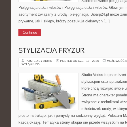
zainteresowanie pielęgnacj
Pielęgnacja ciała i włosów i Pielęgnacja ciała i włosów. Głównym
asortyment związany z urodą i pielęgnacją. Bioarp24.pl może za
prywatne, jak i sklepy, którzy poszukują ciekawych […]
Continue
STYLIZACJA FRYZUR
POSTED BY ADMIN
POSTED ON CZE - 19 - 2026
MOŻLIWOŚĆ 
WYŁĄCZONA
Studio Veriss to przestrzeń
stylizacjom oraz sprawdz
które chcą rozwijać swoje 
Strona ma charakter poradn
związane z technikami wiza
miłośniczek urody, w któr
proste instrukcje, jak i pomysły na codzienny wygląd. Polecam Ma
każdą okazję. Tematyka strony skupia się przede wszystkim na t