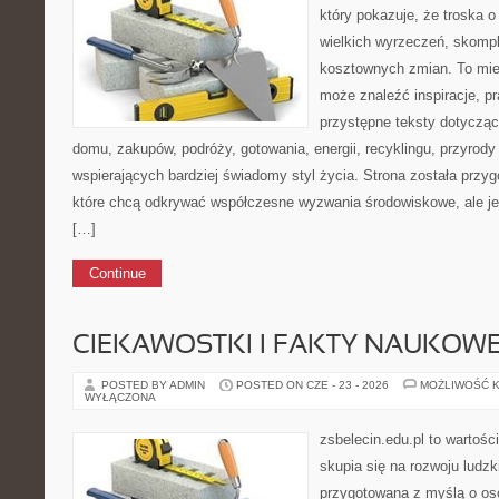
który pokazuje, że troska 
wielkich wyrzeczeń, skompl
kosztownych zmian. To miej
może znaleźć inspiracje, p
przystępne teksty dotyczą
domu, zakupów, podróży, gotowania, energii, recyklingu, przyrod
wspierających bardziej świadomy styl życia. Strona została przy
które chcą odkrywać współczesne wyzwania środowiskowe, ale je
[…]
Continue
CIEKAWOSTKI I FAKTY NAUKOW
POSTED BY ADMIN
POSTED ON CZE - 23 - 2026
MOŻLIWOŚĆ 
WYŁĄCZONA
zsbelecin.edu.pl to wartośc
skupia się na rozwoju ludzk
przygotowana z myślą o oso