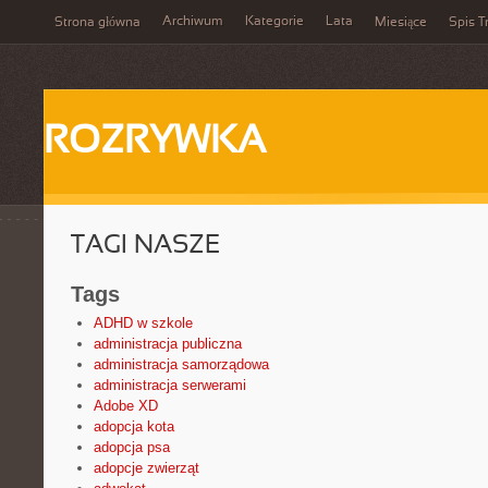
Archiwum
Kategorie
Lata
Strona główna
Miesiące
Spis T
ROZRYWKA
TAGI NASZE
Tags
ADHD w szkole
administracja publiczna
administracja samorządowa
administracja serwerami
Adobe XD
adopcja kota
adopcja psa
adopcje zwierząt