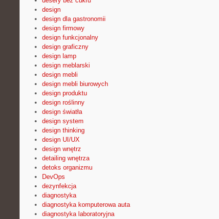
desery bez cukru
design
design dla gastronomii
design firmowy
design funkcjonalny
design graficzny
design lamp
design meblarski
design mebli
design mebli biurowych
design produktu
design roślinny
design światła
design system
design thinking
design UI/UX
design wnętrz
detailing wnętrza
detoks organizmu
DevOps
dezynfekcja
diagnostyka
diagnostyka komputerowa auta
diagnostyka laboratoryjna