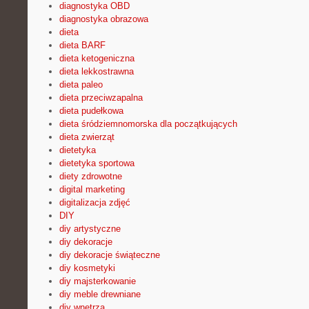
diagnostyka OBD
diagnostyka obrazowa
dieta
dieta BARF
dieta ketogeniczna
dieta lekkostrawna
dieta paleo
dieta przeciwzapalna
dieta pudełkowa
dieta śródziemnomorska dla początkujących
dieta zwierząt
dietetyka
dietetyka sportowa
diety zdrowotne
digital marketing
digitalizacja zdjęć
DIY
diy artystyczne
diy dekoracje
diy dekoracje świąteczne
diy kosmetyki
diy majsterkowanie
diy meble drewniane
diy wnętrza