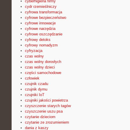
cyberhigiena firmy
cydr rzemieślniczy
cyfrowa transformacja
cyfrowe bezpieczeństwo
cyfrowe innowacje
cyfrowe narzędzia
cyfrowe oszczędzanie
cyfrowy detoks
cyfrowy nomadyzm
cyfryzacja
czas wolny
czas wolny dorosłych
czas wolny dzieci
części samochodowe
człowiek
czujnik czadu
czujnik dymu
czujniki IoT
czujniki jakości powietrza
czyszczenie starych tagów
czyszczenie uszu psa
czytanie dzieciom
czytanie ze zrozumieniem
dania z kaszy