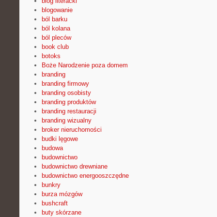
blog literacki
blogowanie
ból barku
ból kolana
ból pleców
book club
botoks
Boże Narodzenie poza domem
branding
branding firmowy
branding osobisty
branding produktów
branding restauracji
branding wizualny
broker nieruchomości
budki lęgowe
budowa
budownictwo
budownictwo drewniane
budownictwo energooszczędne
bunkry
burza mózgów
bushcraft
buty skórzane