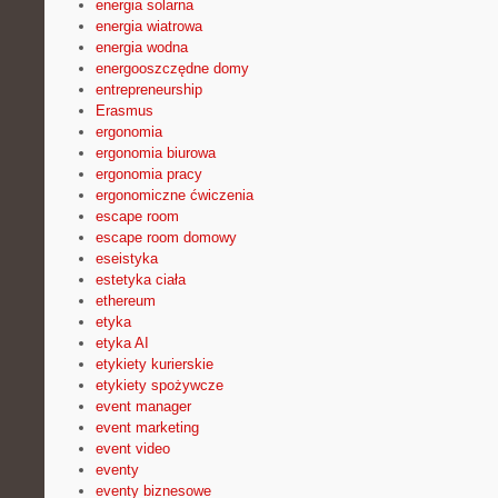
energia solarna
energia wiatrowa
energia wodna
energooszczędne domy
entrepreneurship
Erasmus
ergonomia
ergonomia biurowa
ergonomia pracy
ergonomiczne ćwiczenia
escape room
escape room domowy
eseistyka
estetyka ciała
ethereum
etyka
etyka AI
etykiety kurierskie
etykiety spożywcze
event manager
event marketing
event video
eventy
eventy biznesowe