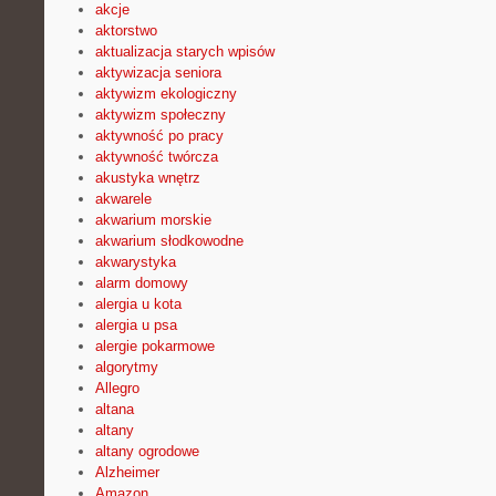
akcje
aktorstwo
aktualizacja starych wpisów
aktywizacja seniora
aktywizm ekologiczny
aktywizm społeczny
aktywność po pracy
aktywność twórcza
akustyka wnętrz
akwarele
akwarium morskie
akwarium słodkowodne
akwarystyka
alarm domowy
alergia u kota
alergia u psa
alergie pokarmowe
algorytmy
Allegro
altana
altany
altany ogrodowe
Alzheimer
Amazon