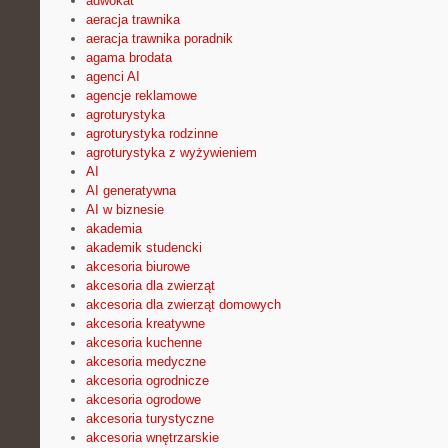
adwokat
aeracja trawnika
aeracja trawnika poradnik
agama brodata
agenci AI
agencje reklamowe
agroturystyka
agroturystyka rodzinne
agroturystyka z wyżywieniem
AI
AI generatywna
AI w biznesie
akademia
akademik studencki
akcesoria biurowe
akcesoria dla zwierząt
akcesoria dla zwierząt domowych
akcesoria kreatywne
akcesoria kuchenne
akcesoria medyczne
akcesoria ogrodnicze
akcesoria ogrodowe
akcesoria turystyczne
akcesoria wnętrzarskie