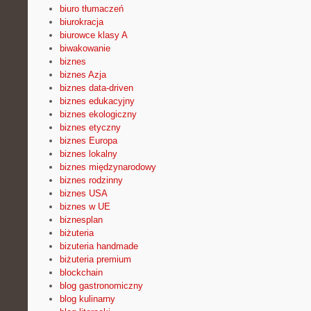
biuro tłumaczeń
biurokracja
biurowce klasy A
biwakowanie
biznes
biznes Azja
biznes data-driven
biznes edukacyjny
biznes ekologiczny
biznes etyczny
biznes Europa
biznes lokalny
biznes międzynarodowy
biznes rodzinny
biznes USA
biznes w UE
biznesplan
biżuteria
bizuteria handmade
biżuteria premium
blockchain
blog gastronomiczny
blog kulinarny