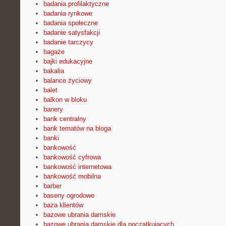
badania profilaktyczne
badania rynkowe
badania społeczne
badanie satysfakcji
badanie tarczycy
bagaże
bajki edukacyjne
bakalia
balance życiowy
balet
balkon w bloku
banery
bank centralny
bank tematów na bloga
banki
bankowość
bankowość cyfrowa
bankowość internetowa
bankowość mobilna
barber
baseny ogrodowe
baza klientów
bazowe ubrania damskie
bazowe ubrania damskie dla początkujących