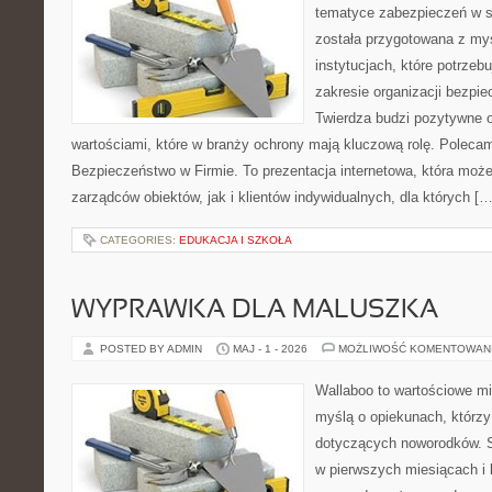
tematyce zabezpieczeń w s
została przygotowana z myś
instytucjach, które potrzebu
zakresie organizacji bezp
Twierdza budzi pozytywne o
wartościami, które w branży ochrony mają kluczową rolę. Polecam:
Bezpieczeństwo w Firmie. To prezentacja internetowa, która moż
zarządców obiektów, jak i klientów indywidualnych, dla których […
CATEGORIES:
EDUKACJA I SZKOŁA
WYPRAWKA DLA MALUSZKA
POSTED BY ADMIN
MAJ - 1 - 2026
MOŻLIWOŚĆ KOMENTOWAN
Wallaboo to wartościowe mi
myślą o opiekunach, którzy
dotyczących noworodków. S
w pierwszych miesiącach i l