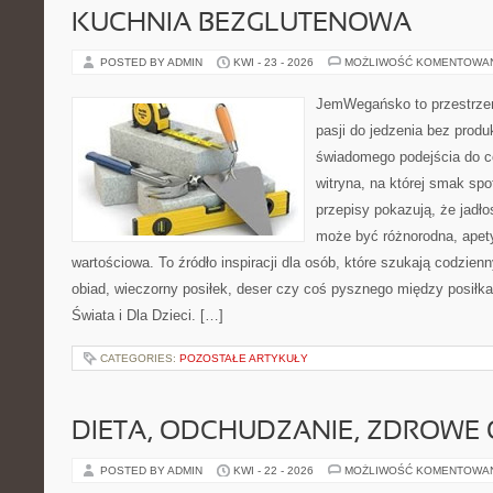
KUCHNIA BEZGLUTENOWA
POSTED BY ADMIN
KWI - 23 - 2026
MOŻLIWOŚĆ KOMENTOWA
JemWegańsko to przestrzeń
pasji do jedzenia bez prod
świadomego podejścia do c
witryna, na której smak spo
przepisy pokazują, że jadło
może być różnorodna, apet
wartościowa. To źródło inspiracji dla osób, które szukają codzie
obiad, wieczorny posiłek, deser czy coś pysznego między posiłk
Świata i Dla Dzieci. […]
CATEGORIES:
POZOSTAŁE ARTYKUŁY
DIETA, ODCHUDZANIE, ZDROWE
POSTED BY ADMIN
KWI - 22 - 2026
MOŻLIWOŚĆ KOMENTOWA