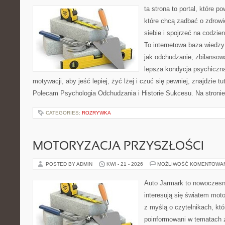
ta strona to portal, które 
które chcą zadbać o zdrowi
siebie i spojrzeć na codzie
To internetowa baza wiedz
jak odchudzanie, zbilansow
lepsza kondycja psychiczn
motywacji, aby jeść lepiej, żyć lżej i czuć się pewniej, znajdzie tu
Polecam Psychologia Odchudzania i Historie Sukcesu. Na stroni
CATEGORIES:
ROZRYWKA
MOTORYZACJA PRZYSZŁOŚCI
POSTED BY ADMIN
KWI - 21 - 2026
MOŻLIWOŚĆ KOMENTOWA
Auto Jarmark to nowoczesna
interesują się światem moto
z myślą o czytelnikach, kt
poinformowani w tematach 