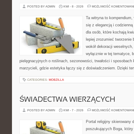
POSTED BY ADMIN
KWI - 8 - 2026
MOŻLIWOŚĆ KOMENTOWAN
Ta witryna to kompendium, 
się z elegancją i codzienną 
dla osób, które kochają kwi
lepiej zrozumieć tworzenie 
wokół dekoracji weselnych,
wyłącznie w tej tematyce, 
pielęgnacyjnych o roślinach, sezonowości, trwałości i sposobach
marzycieli, gdzie estetyka łączy się z doświadczeniem. Dzięki te
CATEGORIES:
MOBZILLA
ŚWIADECTWA WIERZĄCYCH
POSTED BY ADMIN
KWI - 7 - 2026
MOŻLIWOŚĆ KOMENTOWAN
Portal religijny skierowany 
poszukujących Boga, który