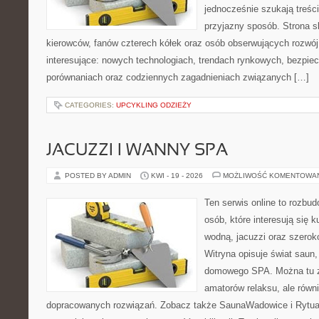
jednocześnie szukają treśc
przyjazny sposób. Strona sk
kierowców, fanów czterech kółek oraz osób obserwujących rozwój
interesujące: nowych technologiach, trendach rynkowych, bezpiecz
porównaniach oraz codziennych zagadnieniach związanych […]
CATEGORIES:
UPCYKLING ODZIEŻY
JACUZZI I WANNY SPA
POSTED BY ADMIN
KWI - 19 - 2026
MOŻLIWOŚĆ KOMENTOWA
Ten serwis online to rozbudo
osób, które interesują się k
wodną, jacuzzi oraz szero
Witryna opisuje świat saun,
domowego SPA. Można tu zn
amatorów relaksu, ale równ
dopracowanych rozwiązań. Zobacz także SaunaWadowice i Rytuały