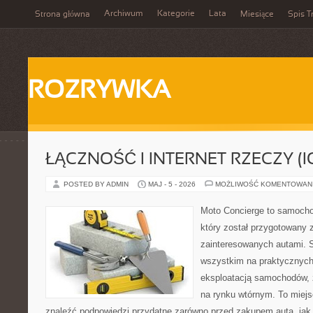
Archiwum
Kategorie
Lata
Strona główna
Miesiące
Spis T
ROZRYWKA
ŁĄCZNOŚĆ I INTERNET RZECZY (I
POSTED BY ADMIN
MAJ - 5 - 2026
MOŻLIWOŚĆ KOMENTOWAN
Moto Concierge to samocho
który został przygotowany 
zainteresowanych autami. S
wszystkim na praktycznych
eksploatacją samochodów, 
na rynku wtórnym. To miejs
znaleźć podpowiedzi przydatne zarówno przed zakupem auta, jak