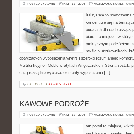
POSTED BY ADMIN
KWI - 13 - 2026
MOŻLIWOŚĆ KOMENTOWA
Italsystem to nowoczesna pl
koncentruje się na tematyc
poradach dla osób urządzaj
biuro. To miejsce, w którym
praktycznym podejściem, a 
myślą o użytkownikach, któr
dotyczących wyposażenia wnętrz i szeroko rozumianego komfortu
Multifunkcyjne i Meble w Stylach Wnętrzarskich. Strona została p
chcą rozsądnie wybierać elementy wyposażenia […]
CATEGORIES:
AKWARYSTYKA
KAWOWE PODRÓŻE
POSTED BY ADMIN
KWI - 12 - 2026
MOŻLIWOŚĆ KOMENTOWA
ten portal to miejsce, w kt
spotyka się z światem herb