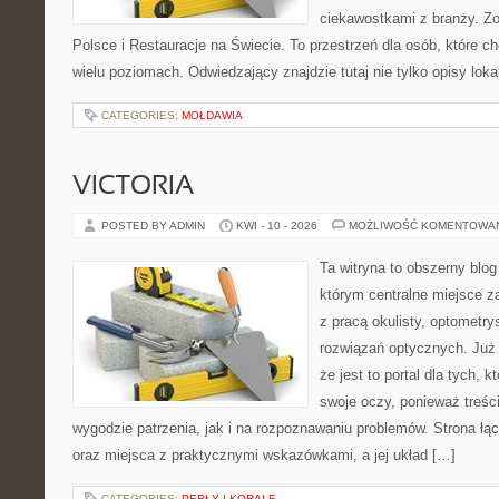
ciekawostkami z branży. Z
Polsce i Restauracje na Świecie. To przestrzeń dla osób, które 
wielu poziomach. Odwiedzający znajdzie tutaj nie tylko opisy lokal
CATEGORIES:
MOŁDAWIA
VICTORIA
POSTED BY ADMIN
KWI - 10 - 2026
MOŻLIWOŚĆ KOMENTOWA
Ta witryna to obszerny blo
którym centralne miejsce z
z pracą okulisty, optometry
rozwiązań optycznych. Już 
że jest to portal dla tych, 
swoje oczy, ponieważ treśc
wygodzie patrzenia, jak i na rozpoznawaniu problemów. Strona łą
oraz miejsca z praktycznymi wskazówkami, a jej układ […]
CATEGORIES:
PERŁY I KORALE