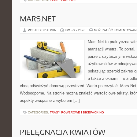
MARS.NET
POSTED BY ADMIN
KWI - 9 - 2026
MOŻLIWOŚĆ KOMENTOWAN
Mars-Net to praktyczna witr
aranżacji wnętrz. To portal
parze z użytecznymi wska
użytkowników w odnajdywani
pokazując szeroki zakres o
a także z oknami. To źródło 
chcą odświeżyć domową przestrzeń. Warto przeczytać: Mars.Net 
Wodoodporne. Na stronie można znaleźć wartościowe teksty, któr
aspekty związane z wyborem […]
CATEGORIES:
TRASY ROWEROWE I BIKEPACKING
PIELĘGNACJA KWIATÓW