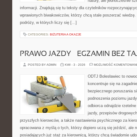
natury, ale jednocześnie s
informacji. Znajdują się tu teksty dla czytelników rozpoczynający
wprawionych biwakowiczów, którzy chcą stale poszerzać wiedzę. 
podróży, w których liczy się […]
CATEGORIES:
BIŻUTERIA A OKAZJE
PRAWO JAZDY – EGZAMIN BEZ TA
POSTED BY ADMIN
KWI - 3 - 2026
MOŻLIWOŚĆ KOMENTOWAN
ODTJ Bolesławiec to nowoc
koncentruje się na zagadni
bezpiecznego poruszania si
podnoszenia poziomu jazdy.
odbiorca odnajdzie rzetelne
jazdy, przepisów drogowych
przyszłych kierowców, a także nastawienia psychicznego za kiero
opracowana z myślą o tych, którzy dopiero uczą się jeździć, ale 
posiadających już staż za kierownicą, którzy chcą świadomie udo