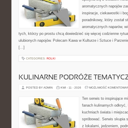
aromatycznych napojów zam
inspiracje, ciekawostki i bo
poradnikowy, który został s
aromatycznych naparów, wiel
tych, którzy po prostu chcą dowiedzieć się więcej codzienne ryt
ulubionych napojów. Polecam Kawa w Kulturze i Sztuce i Parzeni
[…]
CATEGORIES:
ROLKI
KULINARNE PODRÓŻE TEMATYC
POSTED BY ADMIN
KWI - 11 - 2026
MOŻLIWOŚĆ KOMENTOWA
Ten serwis to inspirujące m
fanach kulinarnych odkryć, 
kuchniach świata i miejsca
spróbować. Serwis skupia 
z lokalami, jedzeniem, podr