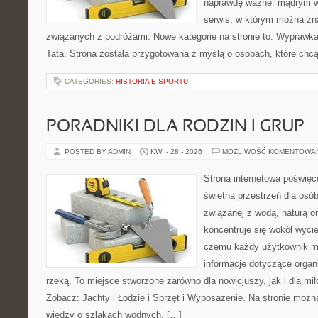
naprawdę ważne: mądrym w
serwis, w którym można zn
związanych z podróżami. Nowe kategorie na stronie to: Wyprawk
Tata. Strona została przygotowana z myślą o osobach, które c
CATEGORIES:
HISTORIA E-SPORTU
PORADNIKI DLA RODZIN I GRUP
POSTED BY ADMIN
KWI - 28 - 2026
MOŻLIWOŚĆ KOMENTOWA
Strona internetowa poświęc
świetna przestrzeń dla osó
związanej z wodą, naturą o
koncentruje się wokół wyci
czemu każdy użytkownik m
informacje dotyczące organ
rzeką. To miejsce stworzone zarówno dla nowicjuszy, jak i dla m
Zobacz: Jachty i Łodzie i Sprzęt i Wyposażenie. Na stronie mo
wiedzy o szlakach wodnych, […]