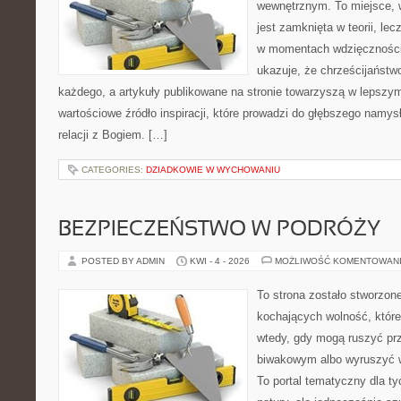
wewnętrznym. To miejsce, 
jest zamknięta w teorii, lec
w momentach wdzięczności 
ukazuje, że chrześcijaństw
każdego, a artykuły publikowane na stronie towarzyszą w lepszym 
wartościowe źródło inspiracji, które prowadzi do głębszego namys
relacji z Bogiem. […]
CATEGORIES:
DZIADKOWIE W WYCHOWANIU
BEZPIECZEŃSTWO W PODRÓŻY
POSTED BY ADMIN
KWI - 4 - 2026
MOŻLIWOŚĆ KOMENTOWAN
To strona zostało stworzon
kochających wolność, które
wtedy, gdy mogą ruszyć pr
biwakowym albo wyruszyć 
To portal tematyczny dla tyc