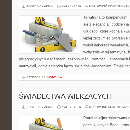
POSTED BY ADMIN
KWI - 8 - 2026
MOŻLIWOŚĆ KOMENTOWAN
Ta witryna to kompendium, 
się z elegancją i codzienną 
dla osób, które kochają kwi
lepiej zrozumieć tworzenie 
wokół dekoracji weselnych,
wyłącznie w tej tematyce, 
pielęgnacyjnych o roślinach, sezonowości, trwałości i sposobach
marzycieli, gdzie estetyka łączy się z doświadczeniem. Dzięki te
CATEGORIES:
MOBZILLA
ŚWIADECTWA WIERZĄCYCH
POSTED BY ADMIN
KWI - 7 - 2026
MOŻLIWOŚĆ KOMENTOWAN
Portal religijny skierowany 
poszukujących Boga, który