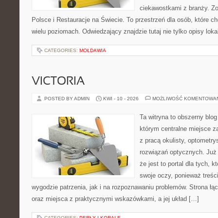
ciekawostkami z branży. Z
Polsce i Restauracje na Świecie. To przestrzeń dla osób, które 
wielu poziomach. Odwiedzający znajdzie tutaj nie tylko opisy lokal
CATEGORIES:
MOŁDAWIA
VICTORIA
POSTED BY ADMIN
KWI - 10 - 2026
MOŻLIWOŚĆ KOMENTOWA
Ta witryna to obszerny blo
którym centralne miejsce z
z pracą okulisty, optometry
rozwiązań optycznych. Już 
że jest to portal dla tych, 
swoje oczy, ponieważ treśc
wygodzie patrzenia, jak i na rozpoznawaniu problemów. Strona łą
oraz miejsca z praktycznymi wskazówkami, a jej układ […]
CATEGORIES:
PERŁY I KORALE