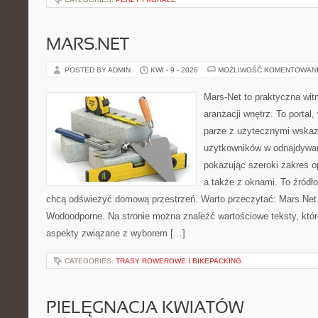
MARS.NET
POSTED BY ADMIN
KWI - 9 - 2026
MOŻLIWOŚĆ KOMENTOWAN
Mars-Net to praktyczna witr
aranżacji wnętrz. To portal
parze z użytecznymi wska
użytkowników w odnajdywani
pokazując szeroki zakres o
a także z oknami. To źródło 
chcą odświeżyć domową przestrzeń. Warto przeczytać: Mars.Net 
Wodoodporne. Na stronie można znaleźć wartościowe teksty, któr
aspekty związane z wyborem […]
CATEGORIES:
TRASY ROWEROWE I BIKEPACKING
PIELĘGNACJA KWIATÓW