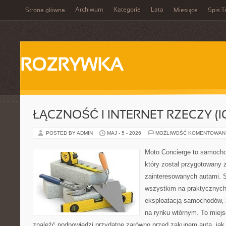
Archiwum
Kategorie
Lata
Strona główna
Miesiące
Spis T
ROZRYWKA
ŁĄCZNOŚĆ I INTERNET RZECZY (I
POSTED BY ADMIN
MAJ - 5 - 2026
MOŻLIWOŚĆ KOMENTOWAN
Moto Concierge to samocho
który został przygotowany 
zainteresowanych autami. S
wszystkim na praktycznych
eksploatacją samochodów, 
na rynku wtórnym. To miejs
znaleźć podpowiedzi przydatne zarówno przed zakupem auta, jak