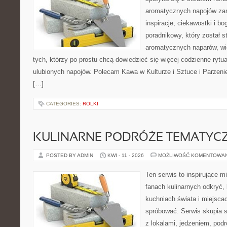
aromatycznych napojów zam
inspiracje, ciekawostki i bo
poradnikowy, który został s
aromatycznych naparów, wiel
tych, którzy po prostu chcą dowiedzieć się więcej codzienne ryt
ulubionych napojów. Polecam Kawa w Kulturze i Sztuce i Parzeni
[…]
CATEGORIES:
ROLKI
KULINARNE PODRÓŻE TEMATYC
POSTED BY ADMIN
KWI - 11 - 2026
MOŻLIWOŚĆ KOMENTOWA
Ten serwis to inspirujące m
fanach kulinarnych odkryć, 
kuchniach świata i miejsca
spróbować. Serwis skupia 
z lokalami, jedzeniem, podr