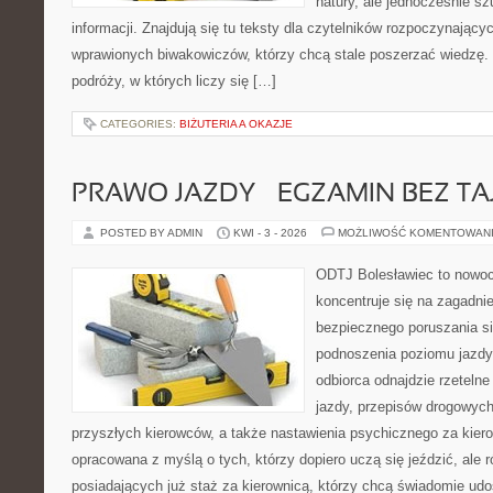
natury, ale jednocześnie s
informacji. Znajdują się tu teksty dla czytelników rozpoczynający
wprawionych biwakowiczów, którzy chcą stale poszerzać wiedzę. 
podróży, w których liczy się […]
CATEGORIES:
BIŻUTERIA A OKAZJE
PRAWO JAZDY – EGZAMIN BEZ TA
POSTED BY ADMIN
KWI - 3 - 2026
MOŻLIWOŚĆ KOMENTOWAN
ODTJ Bolesławiec to nowoc
koncentruje się na zagadni
bezpiecznego poruszania si
podnoszenia poziomu jazdy.
odbiorca odnajdzie rzetelne
jazdy, przepisów drogowych
przyszłych kierowców, a także nastawienia psychicznego za kiero
opracowana z myślą o tych, którzy dopiero uczą się jeździć, ale 
posiadających już staż za kierownicą, którzy chcą świadomie udo