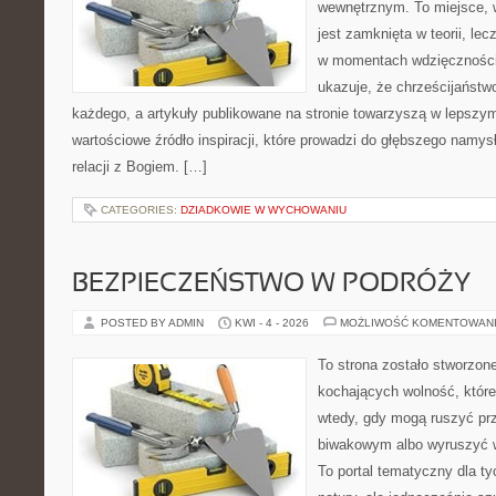
wewnętrznym. To miejsce, 
jest zamknięta w teorii, lec
w momentach wdzięczności 
ukazuje, że chrześcijaństw
każdego, a artykuły publikowane na stronie towarzyszą w lepszym 
wartościowe źródło inspiracji, które prowadzi do głębszego namys
relacji z Bogiem. […]
CATEGORIES:
DZIADKOWIE W WYCHOWANIU
BEZPIECZEŃSTWO W PODRÓŻY
POSTED BY ADMIN
KWI - 4 - 2026
MOŻLIWOŚĆ KOMENTOWAN
To strona zostało stworzon
kochających wolność, które
wtedy, gdy mogą ruszyć pr
biwakowym albo wyruszyć 
To portal tematyczny dla tyc