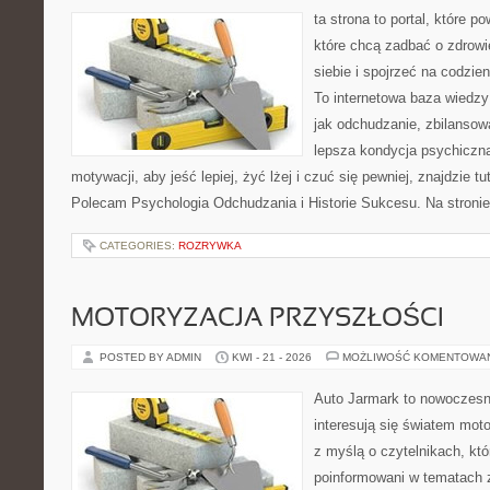
ta strona to portal, które 
które chcą zadbać o zdrowi
siebie i spojrzeć na codzie
To internetowa baza wiedz
jak odchudzanie, zbilansow
lepsza kondycja psychiczn
motywacji, aby jeść lepiej, żyć lżej i czuć się pewniej, znajdzie tu
Polecam Psychologia Odchudzania i Historie Sukcesu. Na stroni
CATEGORIES:
ROZRYWKA
MOTORYZACJA PRZYSZŁOŚCI
POSTED BY ADMIN
KWI - 21 - 2026
MOŻLIWOŚĆ KOMENTOWA
Auto Jarmark to nowoczesna
interesują się światem moto
z myślą o czytelnikach, kt
poinformowani w tematach 