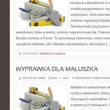
tematyce zabezpieczeń w s
została przygotowana z myś
instytucjach, które potrzebu
zakresie organizacji bezp
Twierdza budzi pozytywne o
wartościami, które w branży ochrony mają kluczową rolę. Polecam:
Bezpieczeństwo w Firmie. To prezentacja internetowa, która moż
zarządców obiektów, jak i klientów indywidualnych, dla których […
CATEGORIES:
EDUKACJA I SZKOŁA
WYPRAWKA DLA MALUSZKA
POSTED BY ADMIN
MAJ - 1 - 2026
MOŻLIWOŚĆ KOMENTOWAN
Wallaboo to wartościowe mi
myślą o opiekunach, którzy
dotyczących noworodków. S
w pierwszych miesiącach i l