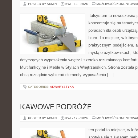
POSTED BY ADMIN
KWI - 13 - 2026
MOŻLIWOŚĆ KOMENTOWA
Italsystem to nowoczesna pl
koncentruje się na tematyc
poradach dla osób urządzaj
biuro. To miejsce, w którym
praktycznym podejściem, a 
myślą o użytkownikach, któr
dotyczących wyposażenia wnętrz i szeroko rozumianego komfortu
Multifunkcyjne i Meble w Stylach Wnętrzarskich. Strona została p
chcą rozsądnie wybierać elementy wyposażenia […]
CATEGORIES:
AKWARYSTYKA
KAWOWE PODRÓŻE
POSTED BY ADMIN
KWI - 12 - 2026
MOŻLIWOŚĆ KOMENTOWA
ten portal to miejsce, w kt
spotyka się z światem herb