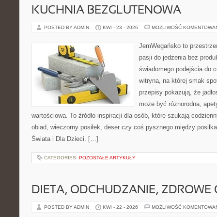
KUCHNIA BEZGLUTENOWA
POSTED BY ADMIN
KWI - 23 - 2026
MOŻLIWOŚĆ KOMENTOWA
JemWegańsko to przestrzeń
pasji do jedzenia bez prod
świadomego podejścia do c
witryna, na której smak spo
przepisy pokazują, że jadło
może być różnorodna, apet
wartościowa. To źródło inspiracji dla osób, które szukają codzie
obiad, wieczorny posiłek, deser czy coś pysznego między posiłk
Świata i Dla Dzieci. […]
CATEGORIES:
POZOSTAŁE ARTYKUŁY
DIETA, ODCHUDZANIE, ZDROWE
POSTED BY ADMIN
KWI - 22 - 2026
MOŻLIWOŚĆ KOMENTOWA