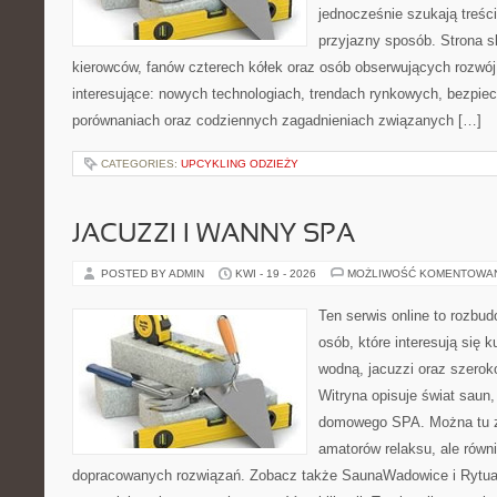
jednocześnie szukają treśc
przyjazny sposób. Strona sk
kierowców, fanów czterech kółek oraz osób obserwujących rozwój
interesujące: nowych technologiach, trendach rynkowych, bezpiecz
porównaniach oraz codziennych zagadnieniach związanych […]
CATEGORIES:
UPCYKLING ODZIEŻY
JACUZZI I WANNY SPA
POSTED BY ADMIN
KWI - 19 - 2026
MOŻLIWOŚĆ KOMENTOWA
Ten serwis online to rozbudo
osób, które interesują się k
wodną, jacuzzi oraz szero
Witryna opisuje świat saun,
domowego SPA. Można tu zn
amatorów relaksu, ale równ
dopracowanych rozwiązań. Zobacz także SaunaWadowice i Rytuały