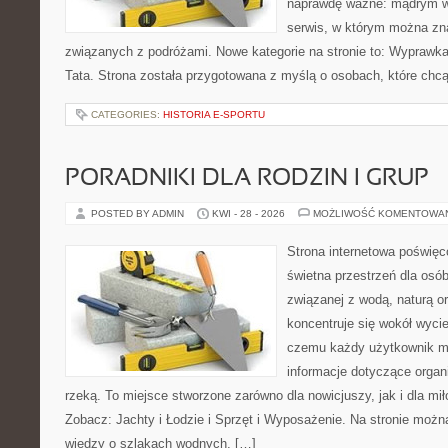
naprawdę ważne: mądrym w
serwis, w którym można zn
związanych z podróżami. Nowe kategorie na stronie to: Wyprawk
Tata. Strona została przygotowana z myślą o osobach, które c
CATEGORIES:
HISTORIA E-SPORTU
PORADNIKI DLA RODZIN I GRUP
POSTED BY ADMIN
KWI - 28 - 2026
MOŻLIWOŚĆ KOMENTOWA
Strona internetowa poświęc
świetna przestrzeń dla osó
związanej z wodą, naturą o
koncentruje się wokół wyci
czemu każdy użytkownik m
informacje dotyczące organ
rzeką. To miejsce stworzone zarówno dla nowicjuszy, jak i dla m
Zobacz: Jachty i Łodzie i Sprzęt i Wyposażenie. Na stronie mo
wiedzy o szlakach wodnych, […]