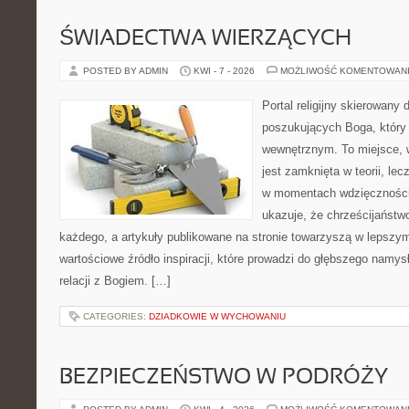
ŚWIADECTWA WIERZĄCYCH
POSTED BY ADMIN
KWI - 7 - 2026
MOŻLIWOŚĆ KOMENTOWAN
Portal religijny skierowany 
poszukujących Boga, który
wewnętrznym. To miejsce, 
jest zamknięta w teorii, lec
w momentach wdzięczności 
ukazuje, że chrześcijaństw
każdego, a artykuły publikowane na stronie towarzyszą w lepszym 
wartościowe źródło inspiracji, które prowadzi do głębszego namys
relacji z Bogiem. […]
CATEGORIES:
DZIADKOWIE W WYCHOWANIU
BEZPIECZEŃSTWO W PODRÓŻY