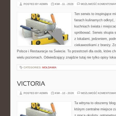
POSTED BY ADMIN
KWI - 11 - 2026
MOŻLIWOŚĆ KOMENTOWA
Ten serwis to inspirujące m
fanach kulinarnych odkryć, 
kuchniach świata i miejsca
spróbować. Serwis skupia 
z lokalami, jedzeniem, podr
ciekawostkami z branży. Z
Polsce i Restauracje na Świecie. To przestrzeń dla osób, które 
wielu poziomach. Odwiedzający znajdzie tutaj nie tylko opisy lokal
CATEGORIES:
MOŁDAWIA
VICTORIA
POSTED BY ADMIN
KWI - 10 - 2026
MOŻLIWOŚĆ KOMENTOWA
Ta witryna to obszerny blo
którym centralne miejsce z
z pracą okulisty, optometry