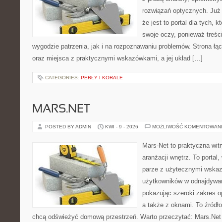
rozwiązań optycznych. Już 
że jest to portal dla tych, 
swoje oczy, ponieważ treśc
wygodzie patrzenia, jak i na rozpoznawaniu problemów. Strona łą
oraz miejsca z praktycznymi wskazówkami, a jej układ […]
CATEGORIES:
PERŁY I KORALE
MARS.NET
POSTED BY ADMIN
KWI - 9 - 2026
MOŻLIWOŚĆ KOMENTOWAN
Mars-Net to praktyczna witr
aranżacji wnętrz. To portal
parze z użytecznymi wska
użytkowników w odnajdywani
pokazując szeroki zakres o
a także z oknami. To źródło 
chcą odświeżyć domową przestrzeń. Warto przeczytać: Mars.Net 