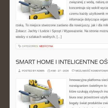
związanej z wodą, naturą o
koncentruje się wokół wyci
czemu każdy użytkownik m
informacje dotyczące organ
rzeką. To miejsce stworzone zarówno dla nowicjuszy, jak i dla m
Zobacz: Jachty i Łodzie i Sprzęt i Wyposażenie. Na stronie mo
wiedzy o szlakach wodnych, […]
CATEGORIES:
MEDYCYNA
SMART HOME I INTELIGENTNE OŚ
POSTED BY ADMIN
KWI - 27 - 2026
MOŻLIWOŚĆ KOMENTOWA
Innowacyjna platforma sie
rozwiązaniom świetlnym to 
które szukają stylowych ins
biura oraz przestrzeni użyt
bogaty świat produktów zwi