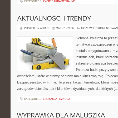
CATEGORIES:
ŻYCIE SAKRAMENTALNE
AKTUALNOŚCI I TRENDY
POSTED BY ADMIN
MAJ - 2 - 2026
MOŻLIWOŚĆ KOMENTOWAN
Ochrona Twierdza to przestr
tematyce zabezpieczeń w s
została przygotowana z myś
instytucjach, które potrzebu
zakresie organizacji bezp
Twierdza budzi pozytywne o
wartościami, które w branży ochrony mają kluczową rolę. Polecam:
Bezpieczeństwo w Firmie. To prezentacja internetowa, która moż
zarządców obiektów, jak i klientów indywidualnych, dla których […
CATEGORIES:
EDUKACJA I SZKOŁA
WYPRAWKA DLA MALUSZKA