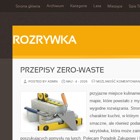
Archiwum
Kategorie
Lata
Strona główna
Miesiące
Spis T
ROZRYWKA
PRZEPISY ZERO-WASTE
POSTED BY ADMIN
MAJ - 4 - 2026
MOŻLIWOŚĆ KOMENTOWAN
przyjazne miejsce kulinarne
mapie, które powstało z m
wygodne rozwiązania. Stron
charakter kuchni, w którym 
smaczne, ale również podan
wizytówka, która może zain
poszukujących pomysłu na lunch. Polecam Poradnik Zakupowy i 