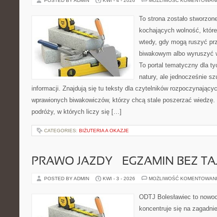
POSTED BY ADMIN
KWI - 4 - 2026
MOŻLIWOŚĆ KOMENTOWAN
To strona zostało stworzon
kochających wolność, które
wtedy, gdy mogą ruszyć pr
biwakowym albo wyruszyć 
To portal tematyczny dla tyc
natury, ale jednocześnie s
informacji. Znajdują się tu teksty dla czytelników rozpoczynający
wprawionych biwakowiczów, którzy chcą stale poszerzać wiedzę. 
podróży, w których liczy się […]
CATEGORIES:
BIŻUTERIA A OKAZJE
PRAWO JAZDY – EGZAMIN BEZ TA
POSTED BY ADMIN
KWI - 3 - 2026
MOŻLIWOŚĆ KOMENTOWAN
ODTJ Bolesławiec to nowoc
koncentruje się na zagadni