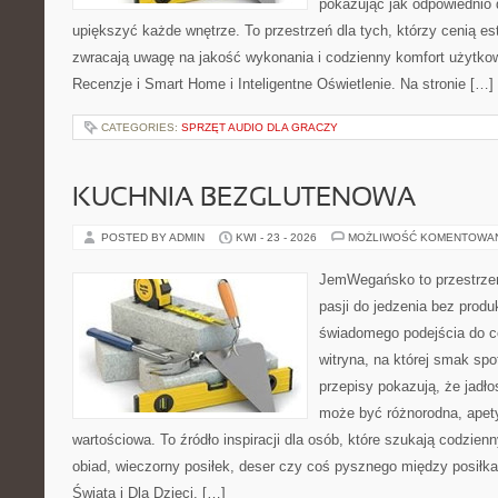
pokazując jak odpowiednio 
upiększyć każde wnętrze. To przestrzeń dla tych, którzy cenią es
zwracają uwagę na jakość wykonania i codzienny komfort użytkow
Recenzje i Smart Home i Inteligentne Oświetlenie. Na stronie […]
CATEGORIES:
SPRZĘT AUDIO DLA GRACZY
KUCHNIA BEZGLUTENOWA
POSTED BY ADMIN
KWI - 23 - 2026
MOŻLIWOŚĆ KOMENTOWA
JemWegańsko to przestrzeń
pasji do jedzenia bez prod
świadomego podejścia do c
witryna, na której smak spo
przepisy pokazują, że jadło
może być różnorodna, apet
wartościowa. To źródło inspiracji dla osób, które szukają codzie
obiad, wieczorny posiłek, deser czy coś pysznego między posiłk
Świata i Dla Dzieci. […]