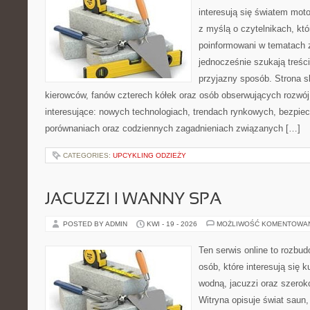
interesują się światem moto
z myślą o czytelnikach, kt
poinformowani w tematach 
jednocześnie szukają treśc
przyjazny sposób. Strona sk
kierowców, fanów czterech kółek oraz osób obserwujących rozwój
interesujące: nowych technologiach, trendach rynkowych, bezpiecz
porównaniach oraz codziennych zagadnieniach związanych […]
CATEGORIES:
UPCYKLING ODZIEŻY
JACUZZI I WANNY SPA
POSTED BY ADMIN
KWI - 19 - 2026
MOŻLIWOŚĆ KOMENTOWA
Ten serwis online to rozbudo
osób, które interesują się k
wodną, jacuzzi oraz szero
Witryna opisuje świat saun,