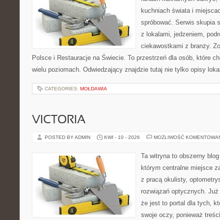
kuchniach świata i miejsca
spróbować. Serwis skupia 
z lokalami, jedzeniem, podr
ciekawostkami z branży. Z
Polsce i Restauracje na Świecie. To przestrzeń dla osób, które 
wielu poziomach. Odwiedzający znajdzie tutaj nie tylko opisy lokal
CATEGORIES:
MOŁDAWIA
VICTORIA
POSTED BY ADMIN
KWI - 10 - 2026
MOŻLIWOŚĆ KOMENTOWA
Ta witryna to obszerny blo
którym centralne miejsce z
z pracą okulisty, optometry
rozwiązań optycznych. Już 
że jest to portal dla tych, 
swoje oczy, ponieważ treśc