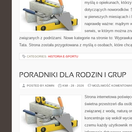
myślą o opiekunach, którzy
dotyczących noworodków. S
w pierwszych miesiącach i l
naprawdę ważne: mądrym w
serwis, w którym można zn
związanych z podróżami. Nowe kategorie na stronie to: Wyprawk
Tata. Strona została przygotowana z myślą o osobach, które c
CATEGORIES:
HISTORIA E-SPORTU
PORADNIKI DLA RODZIN I GRUP
POSTED BY ADMIN
KWI - 28 - 2026
MOŻLIWOŚĆ KOMENTOWA
Strona internetowa poświęc
świetna przestrzeń dla osó
związanej z wodą, naturą o
koncentruje się wokół wyci
czemu każdy użytkownik m