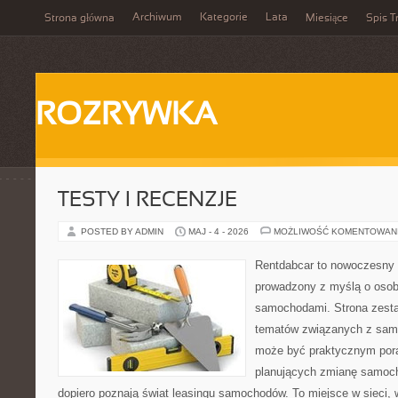
Archiwum
Kategorie
Lata
Strona główna
Miesiące
Spis T
ROZRYWKA
TESTY I RECENZJE
POSTED BY ADMIN
MAJ - 4 - 2026
MOŻLIWOŚĆ KOMENTOWAN
Rentdabcar to nowoczesny 
prowadzony z myślą o osoba
samochodami. Strona zesta
tematów związanych z sam
może być praktycznym pora
planujących zmianę samocho
dopiero poznają świat leasingu samochodów. To miejsce w sieci,