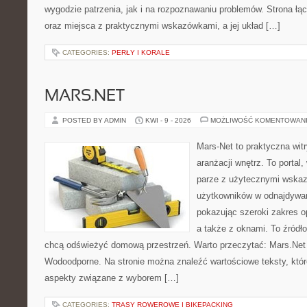
wygodzie patrzenia, jak i na rozpoznawaniu problemów. Strona łą
oraz miejsca z praktycznymi wskazówkami, a jej układ […]
CATEGORIES:
PERŁY I KORALE
MARS.NET
POSTED BY ADMIN
KWI - 9 - 2026
MOŻLIWOŚĆ KOMENTOWAN
Mars-Net to praktyczna witr
aranżacji wnętrz. To portal
parze z użytecznymi wska
użytkowników w odnajdywani
pokazując szeroki zakres o
a także z oknami. To źródło 
chcą odświeżyć domową przestrzeń. Warto przeczytać: Mars.Net 
Wodoodporne. Na stronie można znaleźć wartościowe teksty, któr
aspekty związane z wyborem […]
CATEGORIES:
TRASY ROWEROWE I BIKEPACKING