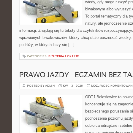
wtedy, gdy mogą ruszyć pr
biwakowym albo wyruszyć 
To portal tematyczny dla tyc
natury, ale jednocześnie s
informacji. Znajdują się tu teksty dla czytelników rozpoczynający
wprawionych biwakowiczów, którzy chcą stale poszerzać wiedzę. 
podróży, w których liczy się […]
CATEGORIES:
BIŻUTERIA A OKAZJE
PRAWO JAZDY – EGZAMIN BEZ TA
POSTED BY ADMIN
KWI - 3 - 2026
MOŻLIWOŚĆ KOMENTOWAN
ODTJ Bolesławiec to nowoc
koncentruje się na zagadni
bezpiecznego poruszania si
podnoszenia poziomu jazdy.
odbiorca odnajdzie rzetelne
jazdy, przepisów drogowych