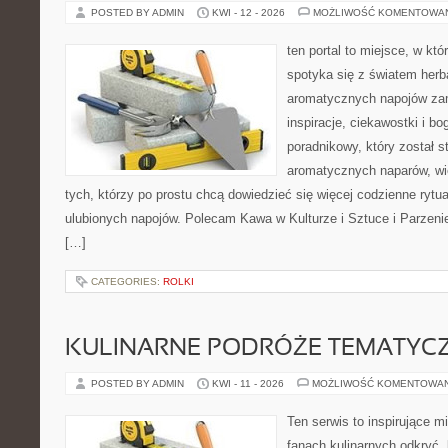
POSTED BY ADMIN
KWI - 12 - 2026
MOŻLIWOŚĆ KOMENTOWA
ten portal to miejsce, w kt
spotyka się z światem herb
aromatycznych napojów zam
inspiracje, ciekawostki i bo
poradnikowy, który został s
aromatycznych naparów, wiel
tych, którzy po prostu chcą dowiedzieć się więcej codzienne ryt
ulubionych napojów. Polecam Kawa w Kulturze i Sztuce i Parzeni
[…]
CATEGORIES:
ROLKI
KULINARNE PODRÓŻE TEMATYC
POSTED BY ADMIN
KWI - 11 - 2026
MOŻLIWOŚĆ KOMENTOWA
Ten serwis to inspirujące m
fanach kulinarnych odkryć, 