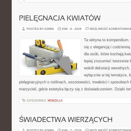
PIELĘGNACJA KWIATÓW
POSTED BY ADMIN
KWI - 8 - 2026
MOŻLIWOŚĆ KOMENTOWAN
Ta witryna to kompendium, 
się z elegancją i codzienną 
dla osób, które kochają kwi
lepiej zrozumieć tworzenie 
wokół dekoracji weselnych,
wyłącznie w tej tematyce, 
pielęgnacyjnych o roślinach, sezonowości, trwałości i sposobach
marzycieli, gdzie estetyka łączy się z doświadczeniem. Dzięki te
CATEGORIES:
MOBZILLA
ŚWIADECTWA WIERZĄCYCH
POSTED BY ADMIN
KWI - 7 - 2026
MOŻLIWOŚĆ KOMENTOWAN