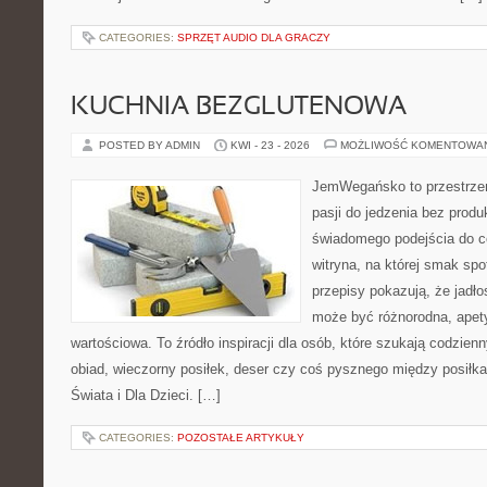
CATEGORIES:
SPRZĘT AUDIO DLA GRACZY
KUCHNIA BEZGLUTENOWA
POSTED BY ADMIN
KWI - 23 - 2026
MOŻLIWOŚĆ KOMENTOWA
JemWegańsko to przestrzeń
pasji do jedzenia bez prod
świadomego podejścia do c
witryna, na której smak spo
przepisy pokazują, że jadło
może być różnorodna, apet
wartościowa. To źródło inspiracji dla osób, które szukają codzie
obiad, wieczorny posiłek, deser czy coś pysznego między posiłk
Świata i Dla Dzieci. […]
CATEGORIES:
POZOSTAŁE ARTYKUŁY