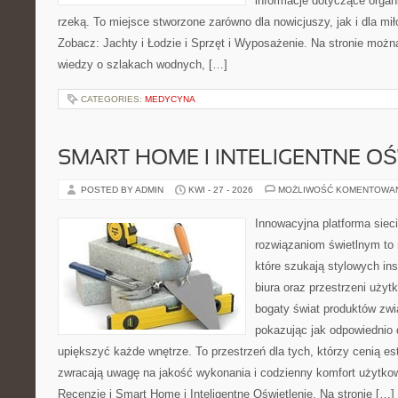
informacje dotyczące organ
rzeką. To miejsce stworzone zarówno dla nowicjuszy, jak i dla m
Zobacz: Jachty i Łodzie i Sprzęt i Wyposażenie. Na stronie mo
wiedzy o szlakach wodnych, […]
CATEGORIES:
MEDYCYNA
SMART HOME I INTELIGENTNE OŚ
POSTED BY ADMIN
KWI - 27 - 2026
MOŻLIWOŚĆ KOMENTOWA
Innowacyjna platforma sie
rozwiązaniom świetlnym to 
które szukają stylowych ins
biura oraz przestrzeni użyt
bogaty świat produktów zwi
pokazując jak odpowiednio 
upiększyć każde wnętrze. To przestrzeń dla tych, którzy cenią es
zwracają uwagę na jakość wykonania i codzienny komfort użytkow
Recenzje i Smart Home i Inteligentne Oświetlenie. Na stronie […]