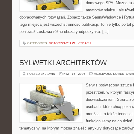
domowego SPA. Można tu zn
amatorów relaksu, ale równ
dopracowanych rozwiązań. Zobacz także SaunaWadowice i Rytuały
tego miejsca jest wszechstronność publikacji. To nie tylko port
ponieważ zestawia różne obszary odpoczynku: […]
CATEGORIES:
MOTORYZACJA W LICZBACH
SYLWETKI ARCHITEKTÓW
POSTED BY ADMIN
KWI - 15 - 2026
MOŻLIWOŚĆ KOMENTOWA
Serwis poświęcony sztuce k
przestrzeń, w którym fascy
doświadczeniem. Strona zo
osobach, które chcą poznawa
aranżacji, a także tendencj
funkcjonujemy na co dzień.
tematyczny, na którym można znaleźć artykuły dotyczące zarówno 