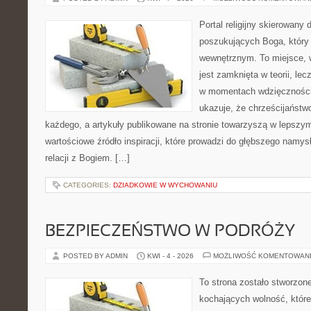
Portal religijny skierowany 
poszukujących Boga, który
wewnętrznym. To miejsce, 
jest zamknięta w teorii, lec
w momentach wdzięczności 
ukazuje, że chrześcijaństw
każdego, a artykuły publikowane na stronie towarzyszą w lepszym 
wartościowe źródło inspiracji, które prowadzi do głębszego namys
relacji z Bogiem. […]
CATEGORIES:
DZIADKOWIE W WYCHOWANIU
BEZPIECZEŃSTWO W PODRÓŻY
POSTED BY ADMIN
KWI - 4 - 2026
MOŻLIWOŚĆ KOMENTOWAN
To strona zostało stworzon
kochających wolność, które