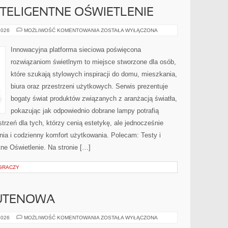
NTELIGENTNE OŚWIETLENIE
SMART
2026
MOŻLIWOŚĆ KOMENTOWANIA
ZOSTAŁA WYŁĄCZONA
HOME
I
INTELIGENTNE
Innowacyjna platforma sieciowa poświęcona
OŚWIETLENIE
rozwiązaniom świetlnym to miejsce stworzone dla osób,
które szukają stylowych inspiracji do domu, mieszkania,
biura oraz przestrzeni użytkowych. Serwis prezentuje
bogaty świat produktów związanych z aranżacją światła,
pokazując jak odpowiednio dobrane lampy potrafią
trzeń dla tych, którzy cenią estetykę, ale jednocześnie
ia i codzienny komfort użytkowania. Polecam: Testy i
tne Oświetlenie. Na stronie […]
 GRACZY
UTENOWA
KUCHNIA
2026
MOŻLIWOŚĆ KOMENTOWANIA
ZOSTAŁA WYŁĄCZONA
BEZGLUTENOWA