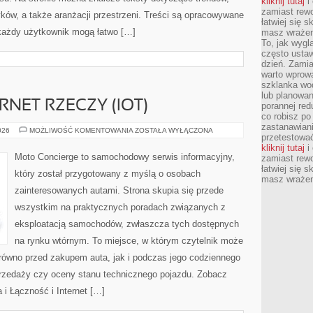
kliknij tutaj
i 
zamiast rewo
ków, a także aranżacji przestrzeni. Treści są opracowywane
łatwiej się s
każdy użytkownik mogą łatwo […]
masz wrażeni
To, jak wygl
często ustaw
dzień. Zamia
warto wprowa
szklanka wod
lub planowan
RNET RZECZY (IOT)
porannej red
co robisz po
zastanawiani
ŁĄCZNOŚĆ
026
MOŻLIWOŚĆ KOMENTOWANIA
ZOSTAŁA WYŁĄCZONA
przetestować
I
INTERNET
kliknij tutaj
i 
RZECZY
Moto Concierge to samochodowy serwis informacyjny,
zamiast rewo
(IOT)
łatwiej się s
który został przygotowany z myślą o osobach
masz wrażeni
zainteresowanych autami. Strona skupia się przede
wszystkim na praktycznych poradach związanych z
eksploatacją samochodów, zwłaszcza tych dostępnych
na rynku wtórnym. To miejsce, w którym czytelnik może
równo przed zakupem auta, jak i podczas jego codziennego
rzedaży czy oceny stanu technicznego pojazdu. Zobacz
a i Łączność i Internet […]