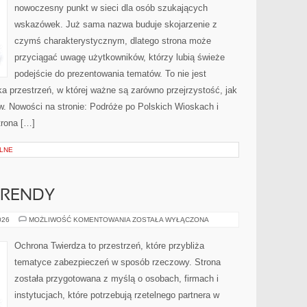
nowoczesny punkt w sieci dla osób szukających
wskazówek. Już sama nazwa buduje skojarzenie z
czymś charakterystycznym, dlatego strona może
przyciągać uwagę użytkowników, którzy lubią świeże
podejście do prezentowania tematów. To nie jest
ka przestrzeń, w której ważne są zarówno przejrzystość, jak
w. Nowości na stronie: Podróże po Polskich Wioskach i
trona […]
LNE
TRENDY
AKTUALNOŚCI
026
MOŻLIWOŚĆ KOMENTOWANIA
ZOSTAŁA WYŁĄCZONA
I
TRENDY
Ochrona Twierdza to przestrzeń, które przybliża
tematyce zabezpieczeń w sposób rzeczowy. Strona
została przygotowana z myślą o osobach, firmach i
instytucjach, które potrzebują rzetelnego partnera w