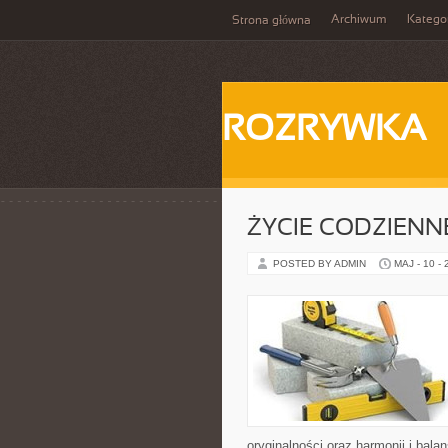
Archiwum
Katego
Strona główna
ROZRYWKA
ŻYCIE CODZIENNE
POSTED BY ADMIN
MAJ - 10 -
oryginalności oraz harmonii i bal