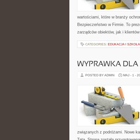
wartościami, które w branży ochro
Bezpieczeństwo w Firmie. To prez
zarządców obiektów, jak i klientów
CATEGORIES:
EDUKACJA I SZKOŁA
WYPRAWKA DLA
POSTED BY ADMIN
MAJ - 1 - 2
związanych z podróżami. Nowe kat
Tata. Strona została przygotowa