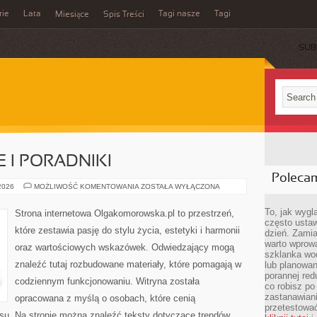
rie
Lata
Tagi nasze
Tagi
Miesiące
Spis Treści
SUB
 I PORADNIKI
Poleca
ŻYCIE
 2026
MOŻLIWOŚĆ KOMENTOWANIA
ZOSTAŁA WYŁĄCZONA
CODZIENNE
I
PORADNIKI
To, jak wygl
Strona internetowa Olgakomorowska.pl to przestrzeń,
często ustaw
które zestawia pasję do stylu życia, estetyki i harmonii
dzień. Zamia
warto wprowa
oraz wartościowych wskazówek. Odwiedzający mogą
szklanka wod
znaleźć tutaj rozbudowane materiały, które pomagają w
lub planowan
porannej red
codziennym funkcjonowaniu. Witryna została
co robisz po
zastanawiani
opracowana z myślą o osobach, które cenią
przetestować
ansu. Na stronie można znaleźć teksty dotyczące trendów,