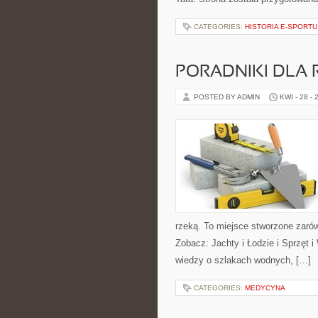
CATEGORIES:
HISTORIA E-SPORTU
PORADNIKI DLA 
POSTED BY ADMIN
KWI - 28 - 
rzeką. To miejsce stworzone zarów
Zobacz: Jachty i Łodzie i Sprzęt
wiedzy o szlakach wodnych, […]
CATEGORIES:
MEDYCYNA