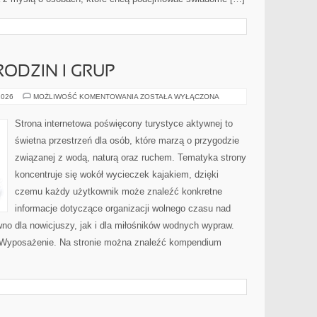
RODZIN I GRUP
PORADNIKI
2026
MOŻLIWOŚĆ KOMENTOWANIA
ZOSTAŁA WYŁĄCZONA
DLA
RODZIN
I
Strona internetowa poświęcony turystyce aktywnej to
GRUP
świetna przestrzeń dla osób, które marzą o przygodzie
związanej z wodą, naturą oraz ruchem. Tematyka strony
koncentruje się wokół wycieczek kajakiem, dzięki
czemu każdy użytkownik może znaleźć konkretne
informacje dotyczące organizacji wolnego czasu nad
no dla nowicjuszy, jak i dla miłośników wodnych wypraw.
 i Wyposażenie. Na stronie można znaleźć kompendium