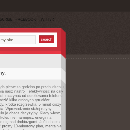
SCRIBE
FACEBOOK
TWITTER
my:
ąda pierwsza godzina po przebudzeniu,
ia nasz nastrój i efektywność na cały
st zaczynać od scrollowania telefonu,
dzić kilka drobnych rytuałów:
y, krótka rozgrzewka, 5 minut ciszy
ia. Wprowadzenie stałej rutyny
ukuje chaos decyzyjny. Kiedy wiesz,
 kolei, nie marnujesz energii na
e się nad drobiazgami. Jeśli chcesz
 prosty 10-minutowy plan, mentalnie