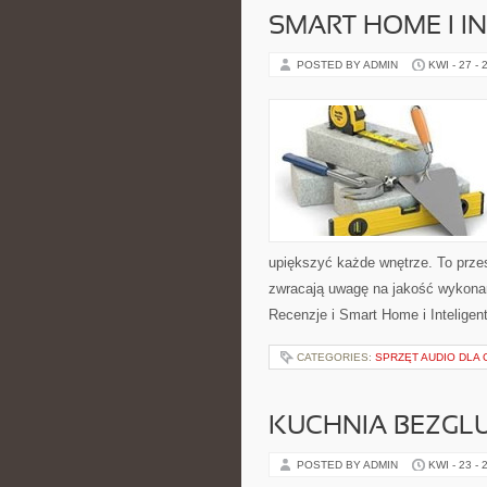
SMART HOME I I
POSTED BY ADMIN
KWI - 27 - 
upiększyć każde wnętrze. To przes
zwracają uwagę na jakość wykonan
Recenzje i Smart Home i Inteligen
CATEGORIES:
SPRZĘT AUDIO DLA
KUCHNIA BEZGL
POSTED BY ADMIN
KWI - 23 - 