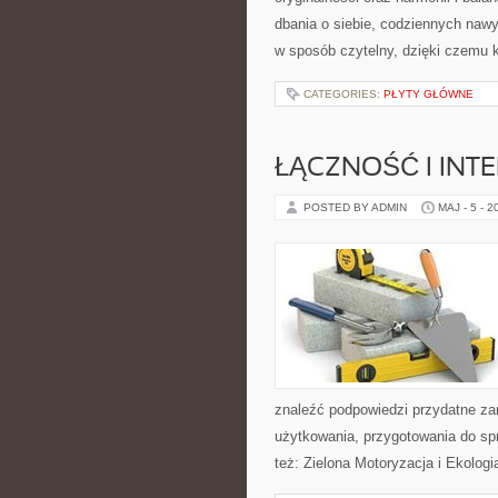
dbania o siebie, codziennych nawy
w sposób czytelny, dzięki czemu 
CATEGORIES:
PŁYTY GŁÓWNE
ŁĄCZNOŚĆ I INTE
POSTED BY ADMIN
MAJ - 5 - 2
znaleźć podpowiedzi przydatne za
użytkowania, przygotowania do sp
też: Zielona Motoryzacja i Ekologi