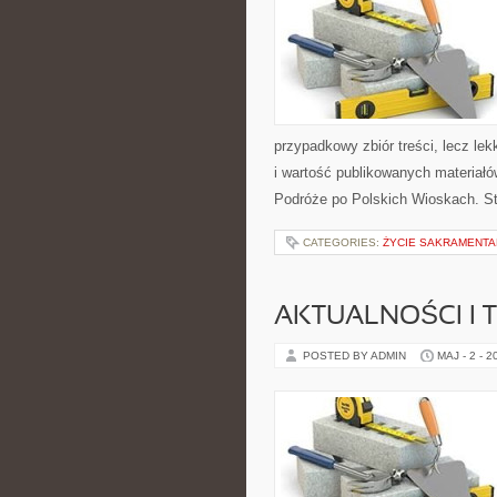
przypadkowy zbiór treści, lecz lek
i wartość publikowanych materiałó
Podróże po Polskich Wioskach. S
CATEGORIES:
ŻYCIE SAKRAMENTA
AKTUALNOŚCI I 
POSTED BY ADMIN
MAJ - 2 - 2