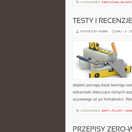
CATEGORIES:
EMOCJONALNA INTE
TESTY I RECENZJ
POSTED BY ADMIN
MAJ - 4 - 2
dopiero poznają świat leasingu s
wskazówki dotyczące różnych asp
używanego aż po formalności. Now
CATEGORIES:
MAPY, ATLASY I NA
PRZEPISY ZERO-