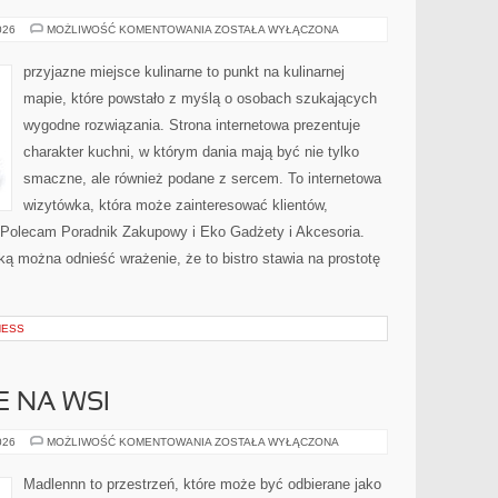
PRZEPISY
026
MOŻLIWOŚĆ KOMENTOWANIA
ZOSTAŁA WYŁĄCZONA
ZERO-
WASTE
przyjazne miejsce kulinarne to punkt na kulinarnej
mapie, które powstało z myślą o osobach szukających
wygodne rozwiązania. Strona internetowa prezentuje
charakter kuchni, w którym dania mają być nie tylko
smaczne, ale również podane z sercem. To internetowa
wizytówka, która może zainteresować klientów,
 Polecam Poradnik Zakupowy i Eko Gadżety i Akcesoria.
ą można odnieść wrażenie, że to bistro stawia na prostotę
NESS
E NA WSI
ŻYCIE
026
MOŻLIWOŚĆ KOMENTOWANIA
ZOSTAŁA WYŁĄCZONA
CODZIENNE
NA
WSI
Madlennn to przestrzeń, które może być odbierane jako