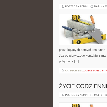
POSTED BY ADMIN
MAJ - 4 - 2
poszukujących pomysłu na lunch.
Już od pierwszego kontaktu z mark
połączoną […]
CATEGORIES:
ZUMBA I TANIEC FIT
ŻYCIE CODZIENN
POSTED BY ADMIN
MAJ - 3 - 2