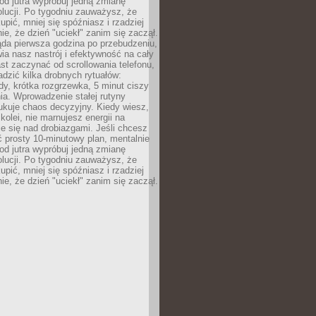
od jutra wypróbuj jedną zmianę
lucji. Po tygodniu zauważysz, że
kupić, mniej się spóźniasz i rzadziej
e, że dzień "uciekł" zanim się zaczął.
ąda pierwsza godzina po przebudzeniu,
ia nasz nastrój i efektywność na cały
st zaczynać od scrollowania telefonu,
dzić kilka drobnych rytuałów:
y, krótka rozgrzewka, 5 minut ciszy
ia. Wprowadzenie stałej rutyny
ukuje chaos decyzyjny. Kiedy wiesz,
 kolei, nie marnujesz energii na
e się nad drobiazgami. Jeśli chcesz
 prosty 10-minutowy plan, mentalnie
od jutra wypróbuj jedną zmianę
lucji. Po tygodniu zauważysz, że
kupić, mniej się spóźniasz i rzadziej
e, że dzień "uciekł" zanim się zaczął.