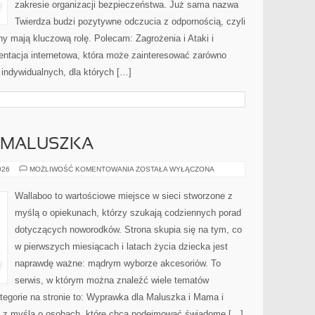
zakresie organizacji bezpieczeństwa. Już sama nazwa
Twierdza budzi pozytywne odczucia z odpornością, czyli
ny mają kluczową rolę. Polecam: Zagrożenia i Ataki i
entacja internetowa, która może zainteresować zarówno
 indywidualnych, dla których […]
 MALUSZKA
WYPRAWKA
026
MOŻLIWOŚĆ KOMENTOWANIA
ZOSTAŁA WYŁĄCZONA
DLA
MALUSZKA
Wallaboo to wartościowe miejsce w sieci stworzone z
myślą o opiekunach, którzy szukają codziennych porad
dotyczących noworodków. Strona skupia się na tym, co
w pierwszych miesiącach i latach życia dziecka jest
naprawdę ważne: mądrym wyborze akcesoriów. To
serwis, w którym można znaleźć wiele tematów
egorie na stronie to: Wyprawka dla Maluszka i Mama i
na z myślą o osobach, które chcą podejmować świadome […]