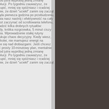
od jutra wypróbuj jedną zmianę
lucji. Po tygodniu zauważysz, że
kupić, mniej się spóźniasz i rzadziej
e, że dzień "uciekł" zanim się zaczął.
ąda pierwsza godzina po przebudzeniu,
ia nasz nastrój i efektywność na cały
st zaczynać od scrollowania telefonu,
dzić kilka drobnych rytuałów:
y, krótka rozgrzewka, 5 minut ciszy
ia. Wprowadzenie stałej rutyny
ukuje chaos decyzyjny. Kiedy wiesz,
 kolei, nie marnujesz energii na
e się nad drobiazgami. Jeśli chcesz
 prosty 10-minutowy plan, mentalnie
od jutra wypróbuj jedną zmianę
lucji. Po tygodniu zauważysz, że
kupić, mniej się spóźniasz i rzadziej
e, że dzień "uciekł" zanim się zaczął.