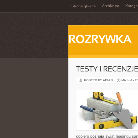
Archiwum
Katego
Strona główna
ROZRYWKA
TESTY I RECENZJ
POSTED BY ADMIN
MAJ - 4 - 2
dopiero poznają świat leasingu s