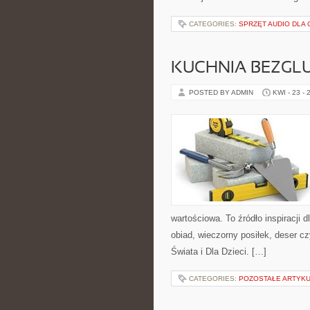
CATEGORIES:
SPRZĘT AUDIO DLA
KUCHNIA BEZGL
POSTED BY ADMIN
KWI - 23 - 
wartościowa. To źródło inspiracji 
obiad, wieczorny posiłek, deser 
Świata i Dla Dzieci. […]
CATEGORIES:
POZOSTAŁE ARTYK