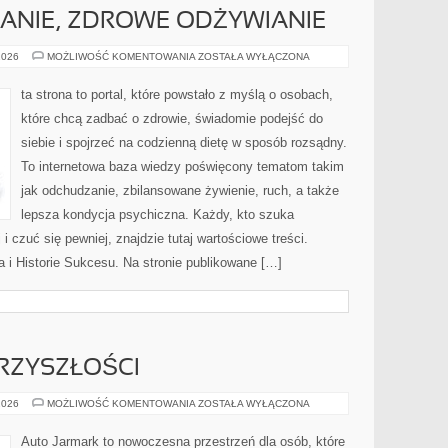
ANIE, ZDROWE ODŻYWIANIE
DIETA,
2026
MOŻLIWOŚĆ KOMENTOWANIA
ZOSTAŁA WYŁĄCZONA
ODCHUDZANIE,
ZDROWE
ODŻYWIANIE
ta strona to portal, które powstało z myślą o osobach,
które chcą zadbać o zdrowie, świadomie podejść do
siebie i spojrzeć na codzienną dietę w sposób rozsądny.
To internetowa baza wiedzy poświęcony tematom takim
jak odchudzanie, zbilansowane żywienie, ruch, a także
lepsza kondycja psychiczna. Każdy, kto szuka
j i czuć się pewniej, znajdzie tutaj wartościowe treści.
i Historie Sukcesu. Na stronie publikowane […]
RZYSZŁOŚCI
MOTORYZACJA
2026
MOŻLIWOŚĆ KOMENTOWANIA
ZOSTAŁA WYŁĄCZONA
PRZYSZŁOŚCI
Auto Jarmark to nowoczesna przestrzeń dla osób, które