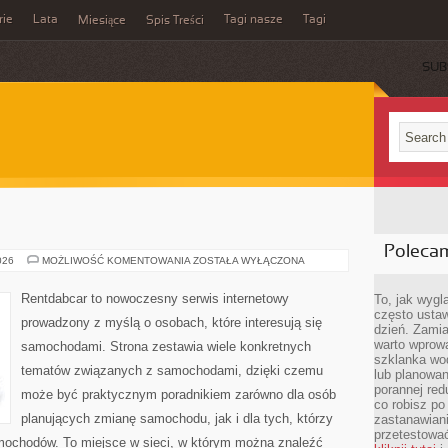
rie
Lata
Tagi nasze
Tagi
Miesiące
Spis Treści
SUB
E
Poleca
TESTY
026
MOŻLIWOŚĆ KOMENTOWANIA
ZOSTAŁA WYŁĄCZONA
I
RECENZJE
Rentdabcar to nowoczesny serwis internetowy
To, jak wygl
często ustaw
prowadzony z myślą o osobach, które interesują się
dzień. Zamia
warto wprowa
samochodami. Strona zestawia wiele konkretnych
szklanka wod
tematów związanych z samochodami, dzięki czemu
lub planowan
porannej red
może być praktycznym poradnikiem zarówno dla osób
co robisz po
planujących zmianę samochodu, jak i dla tych, którzy
zastanawiani
przetestować
amochodów. To miejsce w sieci, w którym można znaleźć