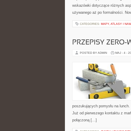
wskazówki dotyczące różnych asp
używanego aż po formalności. Now
CATEGORIES:
MAPY, ATLASY I NA
PRZEPISY ZERO-
POSTED BY ADMIN
MAJ - 4 - 2
poszukujących pomysłu na lunch.
Już od pierwszego kontaktu z mark
połączoną […]