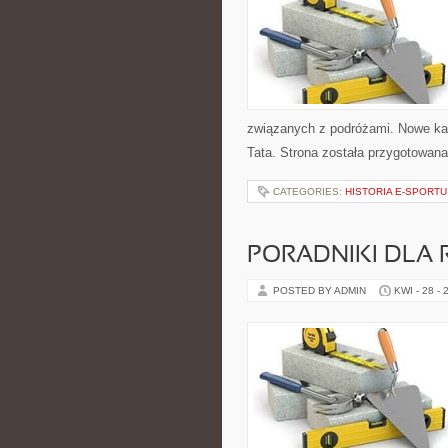
związanych z podróżami. Nowe kat
Tata. Strona została przygotowa
CATEGORIES:
HISTORIA E-SPORTU
PORADNIKI DLA 
POSTED BY ADMIN
KWI - 28 - 