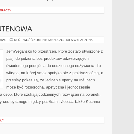
 GRACZY
UTENOWA
KUCHNIA
2026
MOŻLIWOŚĆ KOMENTOWANIA
ZOSTAŁA WYŁĄCZONA
BEZGLUTENOWA
JemWegańsko to przestrzeń, które zostało stworzone z
pasji do jedzenia bez produktów odzwierzęcych i
świadomego podejścia do codziennego odżywiania. To
witryna, na której smak spotyka się z praktycznością, a
przepisy pokazują, że jadłospis oparty na roślinach
może być różnorodna, apetyczna i jednocześnie
dla osób, które szukają codziennych rozwiązań na poranek,
czy coś pysznego między posiłkami. Zobacz także Kuchnie
UŁY