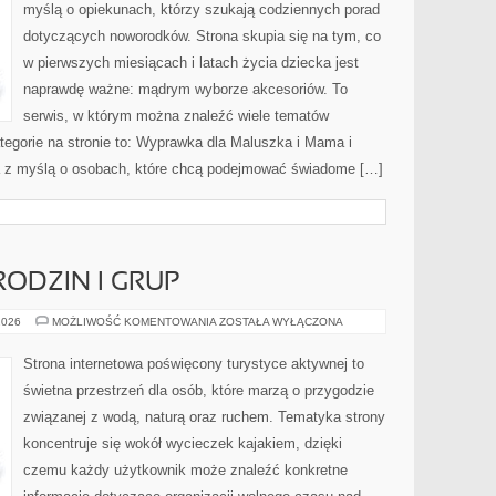
myślą o opiekunach, którzy szukają codziennych porad
dotyczących noworodków. Strona skupia się na tym, co
w pierwszych miesiącach i latach życia dziecka jest
naprawdę ważne: mądrym wyborze akcesoriów. To
serwis, w którym można znaleźć wiele tematów
egorie na stronie to: Wyprawka dla Maluszka i Mama i
na z myślą o osobach, które chcą podejmować świadome […]
RODZIN I GRUP
PORADNIKI
2026
MOŻLIWOŚĆ KOMENTOWANIA
ZOSTAŁA WYŁĄCZONA
DLA
RODZIN
I
Strona internetowa poświęcony turystyce aktywnej to
GRUP
świetna przestrzeń dla osób, które marzą o przygodzie
związanej z wodą, naturą oraz ruchem. Tematyka strony
koncentruje się wokół wycieczek kajakiem, dzięki
czemu każdy użytkownik może znaleźć konkretne