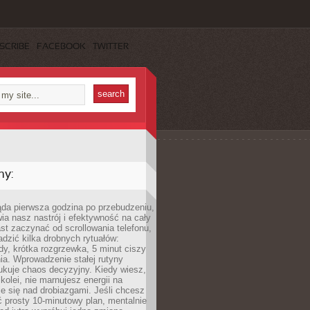
SCRIBE
FACEBOOK
TWITTER
my:
ąda pierwsza godzina po przebudzeniu,
ia nasz nastrój i efektywność na cały
st zaczynać od scrollowania telefonu,
dzić kilka drobnych rytuałów:
y, krótka rozgrzewka, 5 minut ciszy
ia. Wprowadzenie stałej rutyny
ukuje chaos decyzyjny. Kiedy wiesz,
 kolei, nie marnujesz energii na
e się nad drobiazgami. Jeśli chcesz
 prosty 10-minutowy plan, mentalnie