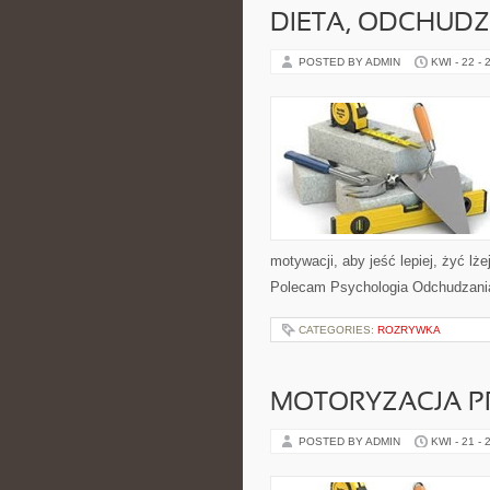
DIETA, ODCHUDZ
POSTED BY ADMIN
KWI - 22 - 
motywacji, aby jeść lepiej, żyć lże
Polecam Psychologia Odchudzania 
CATEGORIES:
ROZRYWKA
MOTORYZACJA P
POSTED BY ADMIN
KWI - 21 - 