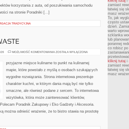
kliknij tutaj
i 
zamiast rewo
ektów korzystania z auta, od poszukiwania samochodu
łatwiej się s
ości na stronie Poradniki […]
masz wrażeni
To, jak wygl
często ustaw
WIGACJA TRADYCYJNA
dzień. Zamia
warto wprowa
szklanka wod
lub planowan
WASTE
porannej red
co robisz po
PRZEPISY
zastanawiani
026
MOŻLIWOŚĆ KOMENTOWANIA
ZOSTAŁA WYŁĄCZONA
ZERO-
przetestować
WASTE
kliknij tutaj
i 
przyjazne miejsce kulinarne to punkt na kulinarnej
zamiast rewo
łatwiej się s
mapie, które powstało z myślą o osobach szukających
masz wrażeni
wygodne rozwiązania. Strona internetowa prezentuje
charakter kuchni, w którym dania mają być nie tylko
smaczne, ale również podane z sercem. To internetowa
wizytówka, która może zainteresować klientów,
 Polecam Poradnik Zakupowy i Eko Gadżety i Akcesoria.
ą można odnieść wrażenie, że to bistro stawia na prostotę