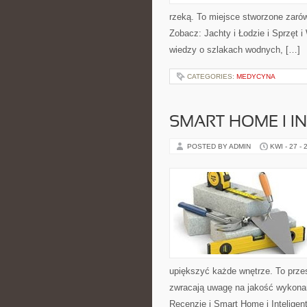
rzeką. To miejsce stworzone zarów
Zobacz: Jachty i Łodzie i Sprzęt
wiedzy o szlakach wodnych, […]
CATEGORIES:
MEDYCYNA
SMART HOME I I
POSTED BY ADMIN
KWI - 27 - 
upiększyć każde wnętrze. To przes
zwracają uwagę na jakość wykonan
Recenzje i Smart Home i Inteligen