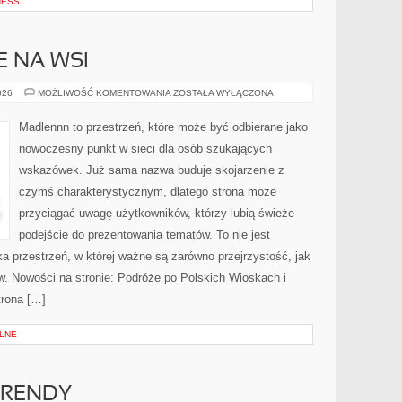
NESS
E NA WSI
ŻYCIE
026
MOŻLIWOŚĆ KOMENTOWANIA
ZOSTAŁA WYŁĄCZONA
CODZIENNE
NA
WSI
Madlennn to przestrzeń, które może być odbierane jako
nowoczesny punkt w sieci dla osób szukających
wskazówek. Już sama nazwa buduje skojarzenie z
czymś charakterystycznym, dlatego strona może
przyciągać uwagę użytkowników, którzy lubią świeże
podejście do prezentowania tematów. To nie jest
ka przestrzeń, w której ważne są zarówno przejrzystość, jak
w. Nowości na stronie: Podróże po Polskich Wioskach i
trona […]
LNE
TRENDY