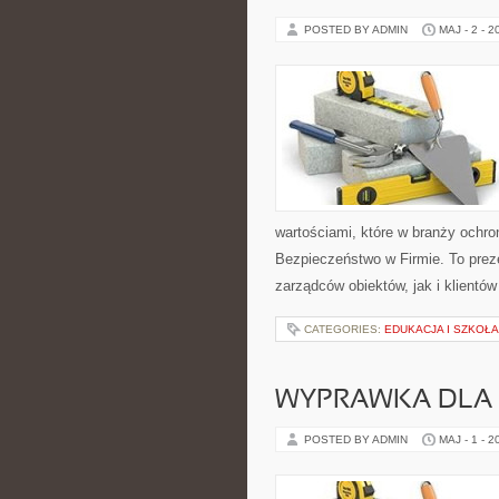
POSTED BY ADMIN
MAJ - 2 - 2
wartościami, które w branży ochro
Bezpieczeństwo w Firmie. To prez
zarządców obiektów, jak i klientów
CATEGORIES:
EDUKACJA I SZKOŁA
WYPRAWKA DLA
POSTED BY ADMIN
MAJ - 1 - 2