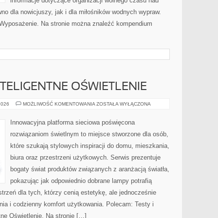
informacje dotyczące organizacji wolnego czasu nad
no dla nowicjuszy, jak i dla miłośników wodnych wypraw.
 i Wyposażenie. Na stronie można znaleźć kompendium
NTELIGENTNE OŚWIETLENIE
SMART
2026
MOŻLIWOŚĆ KOMENTOWANIA
ZOSTAŁA WYŁĄCZONA
HOME
I
INTELIGENTNE
Innowacyjna platforma sieciowa poświęcona
OŚWIETLENIE
rozwiązaniom świetlnym to miejsce stworzone dla osób,
które szukają stylowych inspiracji do domu, mieszkania,
biura oraz przestrzeni użytkowych. Serwis prezentuje
bogaty świat produktów związanych z aranżacją światła,
pokazując jak odpowiednio dobrane lampy potrafią
trzeń dla tych, którzy cenią estetykę, ale jednocześnie
ia i codzienny komfort użytkowania. Polecam: Testy i
tne Oświetlenie. Na stronie […]