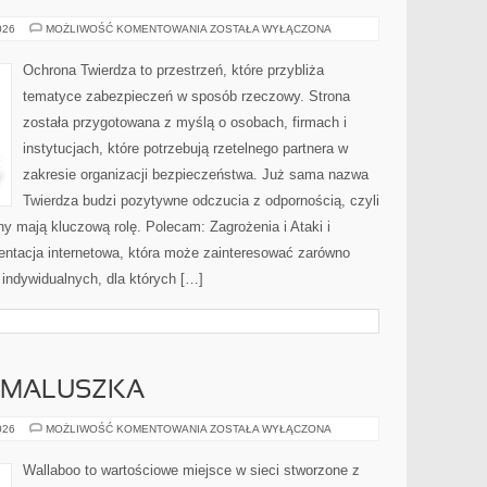
AKTUALNOŚCI
026
MOŻLIWOŚĆ KOMENTOWANIA
ZOSTAŁA WYŁĄCZONA
I
TRENDY
Ochrona Twierdza to przestrzeń, które przybliża
tematyce zabezpieczeń w sposób rzeczowy. Strona
została przygotowana z myślą o osobach, firmach i
instytucjach, które potrzebują rzetelnego partnera w
zakresie organizacji bezpieczeństwa. Już sama nazwa
Twierdza budzi pozytywne odczucia z odpornością, czyli
ny mają kluczową rolę. Polecam: Zagrożenia i Ataki i
entacja internetowa, która może zainteresować zarówno
 indywidualnych, dla których […]
 MALUSZKA
WYPRAWKA
026
MOŻLIWOŚĆ KOMENTOWANIA
ZOSTAŁA WYŁĄCZONA
DLA
MALUSZKA
Wallaboo to wartościowe miejsce w sieci stworzone z