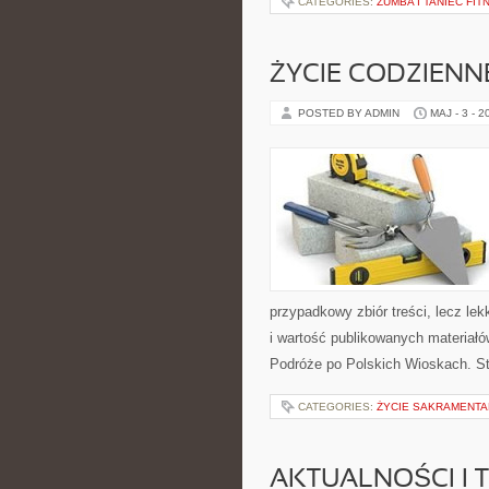
CATEGORIES:
ZUMBA I TANIEC FIT
ŻYCIE CODZIENN
POSTED BY ADMIN
MAJ - 3 - 2
przypadkowy zbiór treści, lecz lek
i wartość publikowanych materiałó
Podróże po Polskich Wioskach. S
CATEGORIES:
ŻYCIE SAKRAMENTA
AKTUALNOŚCI I 