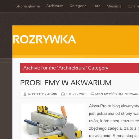
Archiwum
Kategorie
Lata
Strona główna
Miesiące
Spis T
ROZRYWKA
Archive for the ‘Architektura’ Category
PROBLEMY W AKWARIUM
POSTED BY ADMIN
LUT - 2 - 2026
MOŻLIWOŚĆ KOMENTOWAN
Akwa-Pro to blog akwaryst
jest pokazana od strony war
osób, które chcą zrozumieć
zbędnego zadęcia, za to z 
rozwiązania. Strona skupia