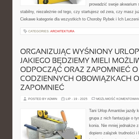
prowadzić swoje akwarium
stabilny, niezależnie od tego, czy startujesz od zera, czy masz ju
Ciekawe kategorie dla wszystkich to Choroby Rybek i Ich Leczeni
CATEGORIES:
ARCHITEKTURA
ORGANIZUJĄC WYŚNIONY URLOP,
JAKIEGO BĘDZIEMY MIELI MOŻL
ODPOCZĄĆ ORAZ ZAPOMNIEĆ O
CODZIENNYCH OBOWIĄZKACH 
ZAPOMNIEĆ
POSTED BY ADMIN
LIP - 19 - 2025
MOŻLIWOŚĆ KOMENTOWAN
Tani Urlop Amantów jazdy k
grupa z nich fantazjuje o t
konia. Nie mniej jednakże z
dopiero zalążek trudności i