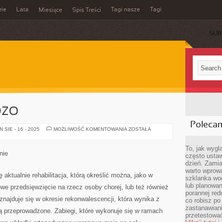
rie
Lata
Tagi nasze
Tagi
Miesiące
Spis Treści
SUB
DZO
Poleca
AKTUALNIE
SIE - 16 - 2025
MOŻLIWOŚĆ KOMENTOWANIA
ZOSTAŁA
BARDZO
To, jak wygl
nie
często ustaw
dzień. Zamia
warto wprowa
aktualnie rehabilitacja, którą określić można, jako w
szklanka wod
lub planowan
e przedsięwzięcie na rzecz osoby chorej, lub też również
porannej red
a znajduje się w okresie rekonwalescencji, która wynika z
co robisz po
zastanawiani
ają przeprowadzone. Zabiegi, które wykonuje się w ramach
przetestować