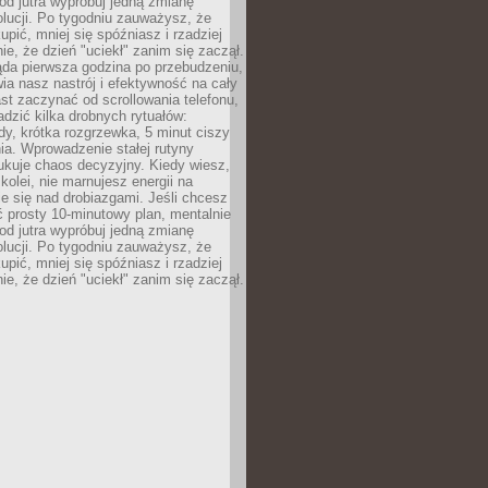
od jutra wypróbuj jedną zmianę
lucji. Po tygodniu zauważysz, że
kupić, mniej się spóźniasz i rzadziej
e, że dzień "uciekł" zanim się zaczął.
ąda pierwsza godzina po przebudzeniu,
ia nasz nastrój i efektywność na cały
st zaczynać od scrollowania telefonu,
dzić kilka drobnych rytuałów:
y, krótka rozgrzewka, 5 minut ciszy
ia. Wprowadzenie stałej rutyny
ukuje chaos decyzyjny. Kiedy wiesz,
 kolei, nie marnujesz energii na
e się nad drobiazgami. Jeśli chcesz
 prosty 10-minutowy plan, mentalnie
od jutra wypróbuj jedną zmianę
lucji. Po tygodniu zauważysz, że
kupić, mniej się spóźniasz i rzadziej
e, że dzień "uciekł" zanim się zaczął.