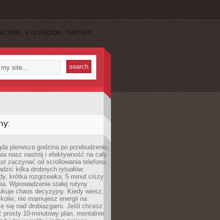
SCRIBE
FACEBOOK
TWITTER
my:
ąda pierwsza godzina po przebudzeniu,
ia nasz nastrój i efektywność na cały
st zaczynać od scrollowania telefonu,
dzić kilka drobnych rytuałów:
y, krótka rozgrzewka, 5 minut ciszy
ia. Wprowadzenie stałej rutyny
ukuje chaos decyzyjny. Kiedy wiesz,
 kolei, nie marnujesz energii na
e się nad drobiazgami. Jeśli chcesz
 prosty 10-minutowy plan, mentalnie