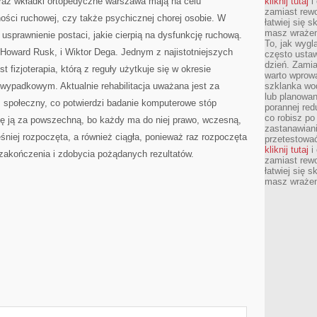
a oraz wkładki ortopedyczne warszawa mają na celu
kliknij tutaj
i 
zamiast rewo
ści ruchowej, czy także psychicznej chorej osobie. W
łatwiej się s
masz wrażeni
 usprawnienie postaci, jakie cierpią na dysfunkcję ruchową.
To, jak wygl
 Howard Rusk, i Wiktor Dega. Jednym z najistotniejszych
często ustaw
dzień. Zamia
st fizjoterapia, którą z reguły użytkuje się w okresie
warto wprowa
wypadkowym. Aktualnie rehabilitacja uważana jest za
szklanka wod
lub planowan
ż społeczny, co potwierdzi badanie komputerowe stóp
porannej red
co robisz po
ię ją za powszechną, bo każdy ma do niej prawo, wczesną,
zastanawiani
niej rozpoczęta, a również ciągła, ponieważ raz rozpoczęta
przetestować
kliknij tutaj
i 
akończenia i zdobycia pożądanych rezultatów.
zamiast rewo
łatwiej się s
masz wrażeni