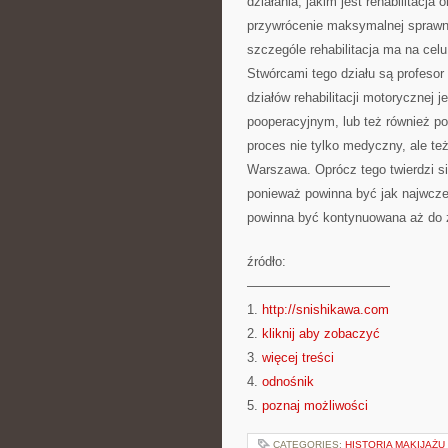
działania, jakim jest rehabilitacj
przywrócenie maksymalnej sprawno
szczególe rehabilitacja ma na celu
Stwórcami tego działu są profesor
działów rehabilitacji motorycznej je
pooperacyjnym, lub też również po
proces nie tylko medyczny, ale te
Warszawa. Oprócz tego twierdzi s
ponieważ powinna być jak najwcześ
powinna być kontynuowana aż do z
źródło:
———————————
1.
http://snishikawa.com
2.
kliknij aby zobaczyć
3.
więcej treści
4.
odnośnik
5.
poznaj możliwości
CATEGORIES:
HISTORIA MAKIJAŻU