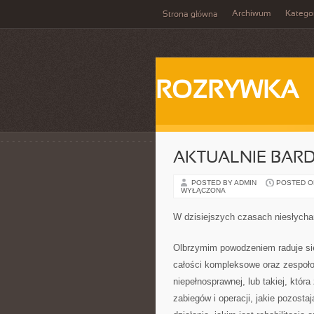
Archiwum
Katego
Strona główna
ROZRYWKA
AKTUALNIE BAR
POSTED BY ADMIN
POSTED ON 
WYŁĄCZONA
W dzisiejszych czasach niesłycha
Olbrzymim powodzeniem raduje się 
całości kompleksowe oraz zespołow
niepełnosprawnej, lub takiej, któr
zabiegów i operacji, jakie pozost