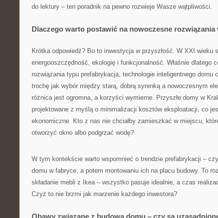
do lektury – ten poradnik na pewno rozwieje Wasze wątpliwości.
Dlaczego warto postawić na nowoczesne rozwiązani
Krótka odpowiedź? Bo to inwestycja w przyszłość. W XXI wieku 
energooszczędność, ekologię i funkcjonalność. Właśnie dlatego 
rozwiązania typu prefabrykacja, technologie inteligentnego domu 
trochę jak wybór między starą, dobrą syrenką a nowoczesnym 
różnica jest ogromna, a korzyści wymierne. Przyszłe domy w Kra
projektowane z myślą o minimalizacji kosztów eksploatacji, co jest
ekonomiczne. Kto z nas nie chciałby zamieszkać w miejscu, któr
otworzyć okno albo podgrzać wodę?
W tym kontekście warto wspomnieć o trendzie prefabrykacji – cz
domu w fabryce, a potem montowaniu ich na placu budowy. To ro
składanie mebli z Ikea – wszystko pasuje idealnie, a czas realiza
Czyż to nie brzmi jak marzenie każdego inwestora?
Obawy związane z budową domu – czy są uzasadnion