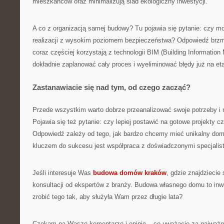
mieszkańców oraz minimalizują ślad ekologiczny inwestycji.
A co z organizacją samej budowy? Tu pojawia się pytanie: czy 
realizacji z wysokim poziomem bezpieczeństwa? Odpowiedź brzmi:
coraz częściej korzystają z technologii BIM (Building Information
dokładnie zaplanować cały proces i wyeliminować błędy już na eta
Zastanawiacie się nad tym, od czego zacząć?
Przede wszystkim warto dobrze przeanalizować swoje potrzeby i 
Pojawia się też pytanie: czy lepiej postawić na gotowe projekty c
Odpowiedź zależy od tego, jak bardzo chcemy mieć unikalny dom 
kluczem do sukcesu jest współpraca z doświadczonymi specjalis
Jeśli interesuje Was
budowa domów kraków
, gdzie znajdziecie 
konsultacji od ekspertów z branży. Budowa własnego domu to inwe
zrobić tego tak, aby służyła Wam przez długie lata?
Czekam na Wasze komentarze i opinie – co uważacie za najważn