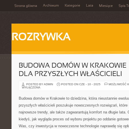
Archiwum
Kategorie
Lata
Strona główna
Miesiące
Spis T
ROZRYWKA
BUDOWA DOMÓW W KRAKOWIE –
DLA PRZYSZŁYCH WŁAŚCICIELI
POSTED BY ADMIN
POSTED ON CZE - 10 - 2025
MOŻLIWOŚĆ 
WYŁĄCZONA
Budowa domów w Krakowie to dziedzina, która nieustannie ewoluu
przyszłych właścicieli poszukuje nowoczesnych rozwiązań, które 
najnowsze trendy, ale także zagwarantują komfort na długie lata. 
kiedyś, jak wygląda proces od wyboru projektu po oddanie gotow
Was, czy inwestycja w nowoczesne technologie naprawdę się opł