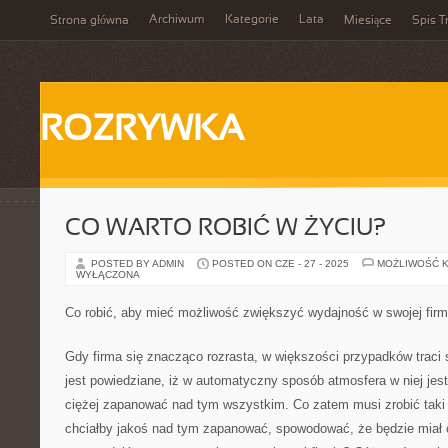
Archiwum
Kategorie
Lata
Strona główna
Miesiące
Spis T
ROZRYWKA
CO WARTO ROBIĆ W ŻYCIU?
POSTED BY ADMIN
POSTED ON CZE - 27 - 2025
MOŻLIWOŚĆ 
WYŁĄCZONA
Co robić, aby mieć możliwość zwiększyć wydajność w swojej firm
Gdy firma się znacząco rozrasta, w większości przypadków traci s
jest powiedziane, iż w automatyczny sposób atmosfera w niej jest 
ciężej zapanować nad tym wszystkim. Co zatem musi zrobić taki 
chciałby jakoś nad tym zapanować, spowodować, że będzie miał 