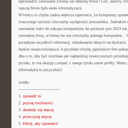
wprowadzić sensowne zmiany we własnej firmie? Cóż, weźmy cho
naszej firmie było wiele informatyzacji.
W końcu to chyba żadna większa tajemnica, że komputery sprawiaj
znacznego wzrostu chociażby wydajności pracownika. Jednakże ni
namawiać ludzi do zakupu komputerów, bo przecież jest 2013 rok
normalnej firmy, w której nie ma chociażby jednego komputera… 
przepływu wszelkich informacji, składowanie danych na dyskach, 
będzie nowocześniejsza. A przykład choćby japońskich firm pokazu
dba o to, aby być możliwie jak najbardziej nowoczesnym przedsię
przodu, to ma okazję czerpać z owego tytułu same profity. Warto
informatyka to przyszłość!
źródło:
———————————
1.
sprawdź to
2.
poznaj możliwości
3.
dowiedz się więcej
4.
przeczytaj więcej
5.
kliknij, aby sprawdzić