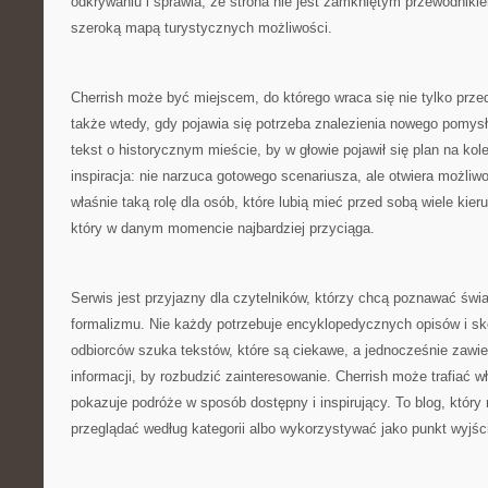
odkrywaniu i sprawia, że strona nie jest zamkniętym przewodnikie
szeroką mapą turystycznych możliwości.
Cherrish może być miejscem, do którego wraca się nie tylko prz
także wtedy, gdy pojawia się potrzeba znalezienia nowego pomy
tekst o historycznym mieście, by w głowie pojawił się plan na kol
inspiracja: nie narzuca gotowego scenariusza, ale otwiera możliw
właśnie taką rolę dla osób, które lubią mieć przed sobą wiele kier
który w danym momencie najbardziej przyciąga.
Serwis jest przyjazny dla czytelników, którzy chcą poznawać świ
formalizmu. Nie każdy potrzebuje encyklopedycznych opisów i sk
odbiorców szuka tekstów, które są ciekawe, a jednocześnie zawi
informacji, by rozbudzić zainteresowanie. Cherrish może trafiać w
pokazuje podróże w sposób dostępny i inspirujący. To blog, któr
przeglądać według kategorii albo wykorzystywać jako punkt wyjśc