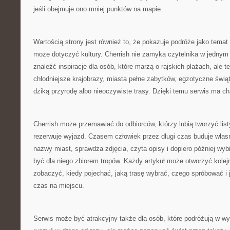
jeśli obejmuje ono mniej punktów na mapie.
Wartością strony jest również to, że pokazuje podróże jako temat
może dotyczyć kultury. Cherrish nie zamyka czytelnika w jedny
znaleźć inspiracje dla osób, które marzą o rajskich plażach, ale te
chłodniejsze krajobrazy, miasta pełne zabytków, egzotyczne świąty
dziką przyrodę albo nieoczywiste trasy. Dzięki temu serwis ma ch
Cherrish może przemawiać do odbiorców, którzy lubią tworzyć list
rezerwuje wyjazd. Czasem człowiek przez długi czas buduje wła
nazwy miast, sprawdza zdjęcia, czyta opisy i dopiero później wyb
być dla niego zbiorem tropów. Każdy artykuł może otworzyć kolejn
zobaczyć, kiedy pojechać, jaką trasę wybrać, czego spróbować i j
czas na miejscu.
Serwis może być atrakcyjny także dla osób, które podróżują w w