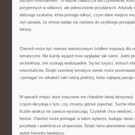
suchym informatorem. To ważne zwłaszcza dla czytelników, którz
przyjemnych w odbiorze, ale jednocześnie przydatnych. Artykuły 
dalszego szukania, która pomaga odkryć, czym dane miejsce moż
styl sprawia, że strona nadaje się zarówno do szybkiego przegląda
lektury.
Cherrish może być również wartościowym źródłem inspiracji dla os
tematyczne. Nie każdy wyjazd musi wyglądać tak samo. Jedni pla
architektury, inni szukają wodospadów. Są też turyści, których in
mieszkańców. Dzięki szerokiej tematyce serwis może przemawiać
i pomagać im odnaleźć taki rodzaj podróży, który najlepiej pasuje 
W opisach miejsc duże znaczenie ma charakter danej destynacji.
często decydują o tym, czy chcemy gdzieś pojechać. Suche info
liczbie atrakcji nie zawsze wystarczają. Czytelnik chce wiedzieć,
historii. Cherrish może pomagać w takim wyborze, budując obraz
przykłady i podróżnicze skojarzenia. Dzięki temu planowanie staje 
wybór kierunku łatwiejszy.