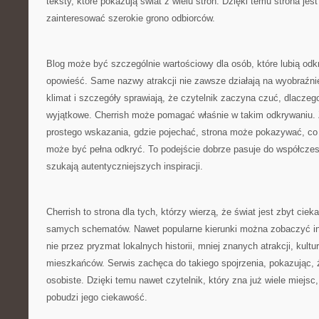
teksty, które pokazują świat z wielu stron. Dzięki temu strona jes
zainteresować szerokie grono odbiorców.
Blog może być szczególnie wartościowy dla osób, które lubią od
opowieść. Same nazwy atrakcji nie zawsze działają na wyobraźnię
klimat i szczegóły sprawiają, że czytelnik zaczyna czuć, dlaczeg
wyjątkowe. Cherrish może pomagać właśnie w takim odkrywaniu. 
prostego wskazania, gdzie pojechać, strona może pokazywać, co
może być pełna odkryć. To podejście dobrze pasuje do współczes
szukają autentyczniejszych inspiracji.
Cherrish to strona dla tych, którzy wierzą, że świat jest zbyt cie
samych schematów. Nawet popularne kierunki można zobaczyć inac
nie przez pryzmat lokalnych historii, mniej znanych atrakcji, kultu
mieszkańców. Serwis zachęca do takiego spojrzenia, pokazując,
osobiste. Dzięki temu nawet czytelnik, który zna już wiele miejsc
pobudzi jego ciekawość.