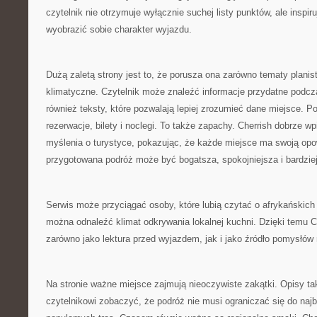
czytelnik nie otrzymuje wyłącznie suchej listy punktów, ale inspir
wyobrazić sobie charakter wyjazdu.
Dużą zaletą strony jest to, że porusza ona zarówno tematy planist
klimatyczne. Czytelnik może znaleźć informacje przydatne podcza
również teksty, które pozwalają lepiej zrozumieć dane miejsce. Po
rezerwacje, bilety i noclegi. To także zapachy. Cherrish dobrze wp
myślenia o turystyce, pokazując, że każde miejsce ma swoją opo
przygotowana podróż może być bogatsza, spokojniejsza i bardzie
Serwis może przyciągać osoby, które lubią czytać o afrykańskich
można odnaleźć klimat odkrywania lokalnej kuchni. Dzięki temu C
zarówno jako lektura przed wyjazdem, jak i jako źródło pomysłów
Na stronie ważne miejsce zajmują nieoczywiste zakątki. Opisy t
czytelnikowi zobaczyć, że podróż nie musi ograniczać się do naj