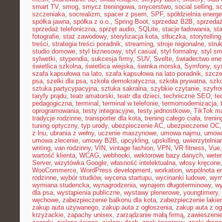
smart TV
,
smog
,
smycz treningowa
,
snycerstwo
,
social selling
,
so
szczeniaka
,
socrealizm
,
spacer z psem
,
SPF
,
spółdzielnia energ
spółka jawna
,
spółka z o.o.
,
Spring Boot
,
sprzedaż B2B
,
sprzeda
sprzedaż telefoniczna
,
sprzęt audio
,
SQLite
,
stacje ładowania
,
st
fotografie
,
staż zawodowy
,
sterylizacja kota
,
stłuczka
,
storytelling
treści
,
strategia treści poradnik
,
streaming
,
stroje regionalne
,
stru
studio domowe
,
styl biznesowy
,
styl casual
,
styl formalny
,
styl sm
sylwetki
,
stypendia
,
sukcesja firmy
,
SUV
,
Svelte
,
świadectwo ene
świetlica szkolna
,
świetlica wiejska
,
świnka morska
,
Symfony
,
sy
szafa kapsułowa na lato
,
szafa kapsułowa na lato poradnik
,
szcze
psa
,
szelki dla psa
,
szkoła demokratyczna
,
szkoła prywatna
,
szk
sztuka partycypacyjna
,
sztuka sakralna
,
szybkie czytanie
,
szyfr
taryfy prądu
,
teatr amatorski
,
teatr dla dzieci
,
techniczne SEO
,
te
pedagogiczna
,
terminal
,
terminal w telefonie
,
termomodernizacja
,
oprogramowania
,
testy integracyjne
,
testy jednostkowe
,
TikTok ma
tradycje rodzinne
,
transporter dla kota
,
trening całego ciała
,
trenin
tuning optyczny
,
typ urody
,
ubezpieczenie AC
,
ubezpieczenie OC
z lnu
,
ubrania z wełny
,
uczenie maszynowe
,
umowa najmu
,
umowa
umowa zlecenie
,
umowy B2B
,
upcykling
,
upskilling
,
uwierzytelni
writing
,
van rodzinny
,
VIN
,
vintage fashion
,
VPN
,
VR fitness
,
Vue
wartość klienta
,
WCAG
,
webhooki
,
wektorowe bazy danych
,
weter
Server
,
wizytówka Google
,
własność intelektualna
,
włosy kręcone
WooCommerce
,
WordPress development
,
workation
,
wspólnota e
rodzinne
,
wybór studiów
,
wycena startupu
,
wycinanki ludowe
,
wym
wymiana studencka
,
wynagrodzenia
,
wynajem długoterminowy
,
wy
dla psa
,
wystąpienia publiczne
,
wystawy plenerowe
,
youngtimery
,
węchowe
,
zabezpieczenie balkonu dla kota
,
zabezpieczenie lakie
zakup auta używanego
,
zakup auta z ogłoszenia
,
zakup auta z og
krzyżackie
,
zapachy unisex
,
zarządzanie małą firmą
,
zawieszeni