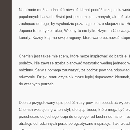
Na stronie można odnaleźć również klimat podróżniczej ciekawośc
popularnych hasłach. Świat jest pełen miejsc znanych, ale też uk
zachęcać do tego, by wychodzić poza najprostsze skojarzenia. His
Japonia to nie tylko Tokio, Włochy to nie tylko Rzym, a Chorwacja
kurorty. Każdy kraj ma swoje regiony, które warto poznawać stop
Cherrish jest także miejscem, które może inspirować do bardziej
podróży. Nie zawsze trzeba planować wszystko według jednego w
rodzinny. Serwis pomaga zauważyć, że podróż powinna odpowiada
odwrotnie. Dzięki temu czytelnik może lepiej dopasować kierunek
do własnych potrzeb.
Dobrze przygotowany opis podróżniczy powinien pobudzać wyobraź
Cherrish wpisuje się w ten styl, oferując treści, które mogą być 
przechodzić od jednego kraju do drugiego, od kuchni do historii, o
atrakcji, od rodzinnych porad po egzotyczne inspiracje. Taki ukł