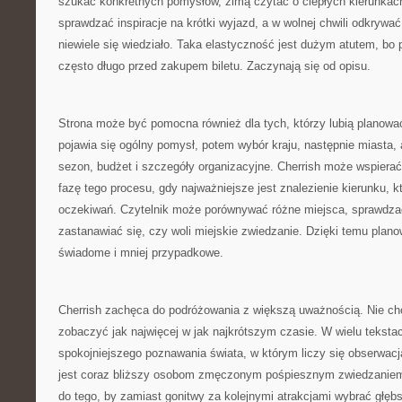
szukać konkretnych pomysłów, zimą czytać o ciepłych kierunka
sprawdzać inspiracje na krótki wyjazd, a w wolnej chwili odkrywać
niewiele się wiedziało. Taka elastyczność jest dużym atutem, bo
często długo przed zakupem biletu. Zaczynają się od opisu.
Strona może być pomocna również dla tych, którzy lubią planowa
pojawia się ogólny pomysł, potem wybór kraju, następnie miasta, at
sezon, budżet i szczegóły organizacyjne. Cherrish może wspiera
fazę tego procesu, gdy najważniejsze jest znalezienie kierunku, 
oczekiwań. Czytelnik może porównywać różne miejsca, sprawdzać,
zastanawiać się, czy woli miejskie zwiedzanie. Dzięki temu planow
świadome i mniej przypadkowe.
Cherrish zachęca do podróżowania z większą uważnością. Nie cho
zobaczyć jak najwięcej w jak najkrótszym czasie. W wielu tekst
spokojniejszego poznawania świata, w którym liczy się obserwac
jest coraz bliższy osobom zmęczonym pośpiesznym zwiedzaniem
do tego, by zamiast gonitwy za kolejnymi atrakcjami wybrać głę