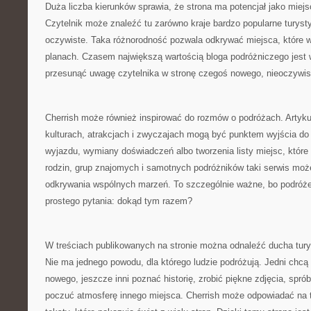
Duża liczba kierunków sprawia, że strona ma potencjał jako miejs
Czytelnik może znaleźć tu zarówno kraje bardzo popularne turystyc
oczywiste. Taka różnorodność pozwala odkrywać miejsca, które wc
planach. Czasem największą wartością bloga podróżniczego jest wł
przesunąć uwagę czytelnika w stronę czegoś nowego, nieoczywis
Cherrish może również inspirować do rozmów o podróżach. Artyku
kulturach, atrakcjach i zwyczajach mogą być punktem wyjścia d
wyjazdu, wymiany doświadczeń albo tworzenia listy miejsc, które 
rodzin, grup znajomych i samotnych podróżników taki serwis moż
odkrywania wspólnych marzeń. To szczególnie ważne, bo podróże
prostego pytania: dokąd tym razem?
W treściach publikowanych na stronie można odnaleźć ducha turys
Nie ma jednego powodu, dla którego ludzie podróżują. Jedni chcą
nowego, jeszcze inni poznać historię, zrobić piękne zdjęcia, spró
poczuć atmosferę innego miejsca. Cherrish może odpowiadać na t