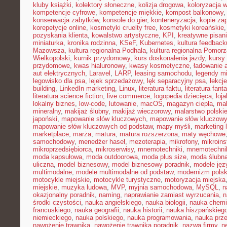
kluby książki
,
kolektory słoneczne
,
kolizja drogowa
,
koloryzacja 
kompetencje cyfrowe
,
kompetencje miękkie
,
kompost balkonowy
konserwacja zabytków
,
konsole do gier
,
konteneryzacja
,
kopie za
korepetycje online
,
kosmetyki cruelty free
,
kosmetyki koreańskie
pozyskania klienta
,
kowalstwo artystyczne
,
KPI
,
kreatywne pisan
miniaturka
,
kronika rodzinna
,
KSeF
,
Kubernetes
,
kultura feedback
Mazowsza
,
kultura regionalna Podhala
,
kultura regionalna Pomorz
Wielkopolski
,
kurnik przydomowy
,
kurs doskonalenia jazdy
,
kursy
przydomowe
,
kwas hialuronowy
,
kwasy kosmetyczne
,
ładowanie 
aut elektrycznych
,
Laravel
,
LARP
,
leasing samochodu
,
legendy mi
legowisko dla psa
,
lejek sprzedażowy
,
lęk separacyjny psa
,
lekcj
building
,
LinkedIn marketing
,
Linux
,
literatura faktu
,
literatura fant
literatura science fiction
,
live commerce
,
logopedia dziecięca
,
loj
lokalny biznes
,
low-code
,
lutowanie
,
macOS
,
magazyn ciepła
,
mak
mineralny
,
makijaż ślubny
,
makijaż wieczorowy
,
malarstwo polski
japoński
,
mapowanie słów kluczowych
,
mapowanie słów kluczowy
mapowanie słów kluczowych od podstaw
,
mapy myśli
,
marketing 
marketplace
,
marża
,
matura
,
matura rozszerzona
,
maty węchowe
samochodowy
,
menedżer haseł
,
mezoterapia
,
mikrofony
,
mikroins
mikroprzedsiębiorca
,
mikroserwisy
,
mnemotechniki
,
mnemotechnik
moda kapsułowa
,
moda outdoorowa
,
moda plus size
,
moda ślubn
uliczna
,
model biznesowy
,
model biznesowy poradnik
,
modele ję
multimodalne
,
modele multimodalne od podstaw
,
modernizm polsk
motocykle miejskie
,
motocykle turystyczne
,
motoryzacja miejska
miejskie
,
muzyka ludowa
,
MVP
,
myjnia samochodowa
,
MySQL
,
n
okazjonalny poradnik
,
naming
,
naprawianie zamiast wyrzucania
,
n
środki czystości
,
nauka angielskiego
,
nauka biologii
,
nauka chemi
francuskiego
,
nauka geografii
,
nauka historii
,
nauka hiszpańskieg
niemieckiego
,
nauka polskiego
,
nauka programowania
,
nauka prz
nawożenie trawnika
,
nawożenie trawnika poradnik
,
nazwa firmy
,
ne