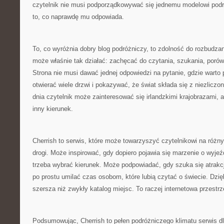
czytelnik nie musi podporządkowywać się jednemu modelowi pod
to, co naprawdę mu odpowiada.
To, co wyróżnia dobry blog podróżniczy, to zdolność do rozbudzan
może właśnie tak działać: zachęcać do czytania, szukania, porów
Strona nie musi dawać jednej odpowiedzi na pytanie, gdzie warto
otwierać wiele drzwi i pokazywać, że świat składa się z niezlicz
dnia czytelnik może zainteresować się irlandzkimi krajobrazami, 
inny kierunek.
Cherrish to serwis, które może towarzyszyć czytelnikowi na różn
drogi. Może inspirować, gdy dopiero pojawia się marzenie o wyj
trzeba wybrać kierunek. Może podpowiadać, gdy szuka się atrakcj
po prostu umilać czas osobom, które lubią czytać o świecie. Dzięk
szersza niż zwykły katalog miejsc. To raczej internetowa przestr
Podsumowując, Cherrish to pełen podróżniczego klimatu serwis dl