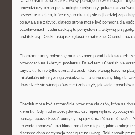
Na Cherrish można znaleźć wpisy poświęcone wielu krajom, regi
prowadzi czytelnika przez odległe kontynenty, pokazując zarówno z
oczywiste miejsca, które często okazują się najbardziej zapada
pojawiają się zabytki, dlatego strona może być pomocna dla osób
oczekiwaniach. Jedni szukają tu pomysłów na aktywną przygodę, i
architekturą. Dzięki takiej rozpiętości tematycznej Cherrish może s
Charakter strony opiera się na mieszance porad i ciekawostek. Moż
przygodach na świeżym powietrzu. Dzięki temu Cherrish nie ogran
turystyki. To nie tylko strona dla osób, które planują leżeć na plaż
miłośników intensywnego zwiedzania. To uniwersalny blog dla wsz
dowiedzieć się więcej o świecie i zobaczyć, jak wiele sposobów
Cherrish może być szczególnie przydatne dla osób, które są dopi
kierunku. Gdy trudno zdecydować, czy lepiej wybrać wypoczynek
pomaga uporządkować pomysły i spojrzeć na różne możliwości. 
co warto zobaczyć, jaki klimat ma dane miejsce, jakie atrakcje m
dlaczego dana destynacja zasługuje na uwagę. Taki sposób prezen