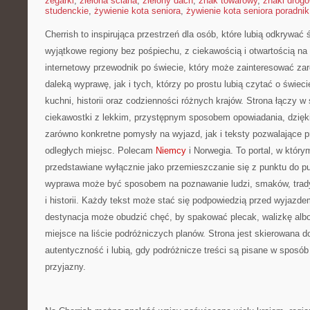
zegarki
,
zielona ściana
,
zielony dach
,
znak towarowy
,
znaki drog
studenckie
,
żywienie kota seniora
,
żywienie kota seniora poradnik
Cherrish to inspirująca przestrzeń dla osób, które lubią odkrywać
wyjątkowe regiony bez pośpiechu, z ciekawością i otwartością n
internetowy przewodnik po świecie, który może zainteresować za
daleką wyprawę, jak i tych, którzy po prostu lubią czytać o świecie
kuchni, historii oraz codzienności różnych krajów. Strona łączy w
ciekawostki z lekkim, przystępnym sposobem opowiadania, dzię
zarówno konkretne pomysły na wyjazd, jak i teksty pozwalające 
odległych miejsc. Polecam
Niemcy
i Norwegia. To portal, w który
przedstawiane wyłącznie jako przemieszczanie się z punktu do pu
wyprawa może być sposobem na poznawanie ludzi, smaków, trady
i historii. Każdy tekst może stać się podpowiedzią przed wyjazd
destynacja może obudzić chęć, by spakować plecak, walizkę alb
miejsce na liście podróżniczych planów. Strona jest skierowana d
autentyczność i lubią, gdy podróżnicze treści są pisane w sposó
przyjazny.