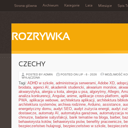
Archiwum
Kategorie
Lata
Strona główna
Miesiące
Spis T
ROZRYWKA
CZECHY
POSTED BY ADMIN
POSTED ON LIP - 6 - 2026
MOŻLIWOŚĆ K
WYŁĄCZONA
Tagi:
ADHD w szkole
,
administracja serwerami
,
Adobe XD
,
adopcj
brodata
,
agenci AI
,
akademik studencki
,
akwarium morskie
,
akwa
akwarystyka
,
alergia u kota
,
alergia u psa
,
algorytmy
,
Allegro
,
Ama
analiza konkurencji
,
Angular
,
anime
,
aplikacje cross-platform
,
apli
PWA
,
aplikacje webowe
,
architektura aplikacji
,
architektura biblio
architektura systemów
,
archiwa rodzinne
,
Arduino
,
assistance
,
aud
energetyczny domu
,
audyt SEO
,
audyt zużycia energii
,
audyt zuż
dostawcze
,
automaty AI
,
automatyka garażowa
,
automatyzacja n
chmurze
,
badanie satysfakcji
,
bank tematów na bloga
,
barber
,
ba
behawiorysta kotów
,
behawiorysta psów
,
benefity pracownicze
,
be
bezpieczeństwo hulajnogi
,
bezpieczeństwo w szkole
,
bezpieczeńs