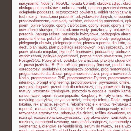
niacynamid
,
Node.js
,
NoSQL
,
notatki Cornell
,
obróbka zdjęć
,
obro
obsługa posprzedażowa
,
ochrona marki
,
ochrona przeciwsłonecz
ocieplenie poddasza
,
oczyszczacz powietrza
,
odbiór techniczny 
techniczny mieszkania poradnik
,
odzyskiwanie danych
,
offboardi
przeciwsłoneczne
,
olimpiady szkolne
,
onboarding pracownika
,
opi
psem
,
opinie Google
,
opony całoroczne
,
opony letnie
,
opony zim
oświetlenie studyjne
,
oszczędzanie wody
,
paczkomaty
,
pakowanie
poradnik
,
papuga falista
,
paznokcie hybrydowe
,
pedagogika alter
persona klienta
,
petsitter
,
phishing
,
pielęgnacja brody
,
pielęgnacja 
pielęgnacja obuwia
,
pielęgnacja stóp
,
pierwsza pomoc dla kota
,
p
deck
,
plan nauki
,
plan publikacji sezonowych
,
plan sprzedaży
,
pła
psów
,
plecaki miejskie
,
płynność finansowa
,
podcasting
,
podróż 
współczesna
,
polityka prywatności
,
pompa ciepła powietrzna
,
pom
PostgreSQL
,
PowerShell
,
powłoka ceramiczna
,
praktyki studenck
A
,
prawo jazdy kat B
,
PrestaShop
,
procedury firmowe
,
product mar
osteoporozy
,
profilaktyka osteoporozy poradnik
,
próg rentowności
programowanie dla dzieci
,
programowanie Java
,
programowanie Ja
Kotlin
,
programowanie PHP
,
programowanie Python
,
programowani
interakcji
,
prompt engineering
,
prototypowanie
,
prywatność online
przepisy drogowe
,
przestrzeń dla młodzieży
,
przygotowanie do e
matury
,
przysmaki treningowe
,
pszczoły w ogrodzie
,
punkty karne
ransomware
,
raport historii pojazdu
,
Raspberry Pi
,
raty online
,
Rea
recykling tekstyliów
,
recykling treści
,
redakcja tekstu
,
Redis
,
regu
lokalna
,
reklamacje
,
rękojmia
,
rekomendacje klientów
,
rekrutacja 
reportaż
,
research UX
,
reskilling
,
REST API
,
retencja wody
,
retino
rezydencje artystyczne
,
robotyka dla dzieci
,
rośliny akwariowe
,
ro
rozrząd
,
rozszerzona rzeczywistość
,
ryby akwariowe
,
rzemiosło a
rodzinny
,
samochód używany
,
samochód zastępczy
,
samochody m
segmentacja klientów
,
self-publishing
,
serum do twarzy
,
sesja wi
mesh
,
skanowanie 3D
,
skład książki
,
skrypty bash
,
skutery
,
ślad 