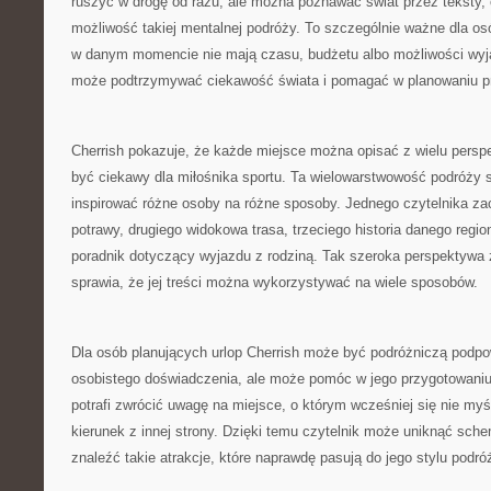
ruszyć w drogę od razu, ale można poznawać świat przez teksty, op
możliwość takiej mentalnej podróży. To szczególnie ważne dla osób
w danym momencie nie mają czasu, budżetu albo możliwości wyjaz
może podtrzymywać ciekawość świata i pomagać w planowaniu p
Cherrish pokazuje, że każde miejsce można opisać z wielu persp
być ciekawy dla miłośnika sportu. Ta wielowarstwowość podróży 
inspirować różne osoby na różne sposoby. Jednego czytelnika zac
potrawy, drugiego widokowa trasa, trzeciego historia danego regio
poradnik dotyczący wyjazdu z rodziną. Tak szeroka perspektywa 
sprawia, że jej treści można wykorzystywać na wiele sposobów.
Dla osób planujących urlop Cherrish może być podróżniczą podpo
osobistego doświadczenia, ale może pomóc w jego przygotowaniu.
potrafi zwrócić uwagę na miejsce, o którym wcześniej się nie my
kierunek z innej strony. Dzięki temu czytelnik może uniknąć sch
znaleźć takie atrakcje, które naprawdę pasują do jego stylu podró