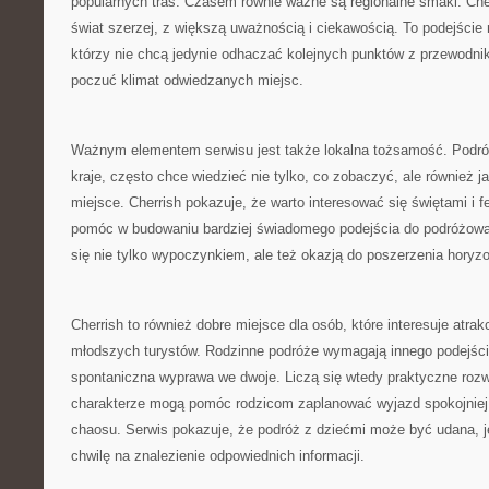
popularnych tras. Czasem równie ważne są regionalne smaki. Che
świat szerzej, z większą uważnością i ciekawością. To podejści
którzy nie chcą jedynie odhaczać kolejnych punktów z przewodni
poczuć klimat odwiedzanych miejsc.
Ważnym elementem serwisu jest także lokalna tożsamość. Podróż
kraje, często chce wiedzieć nie tylko, co zobaczyć, ale również 
miejsce. Cherrish pokazuje, że warto interesować się świętami i f
pomóc w budowaniu bardziej świadomego podejścia do podróżowan
się nie tylko wypoczynkiem, ale też okazją do poszerzenia horyz
Cherrish to również dobre miejsce dla osób, które interesuje atrak
młodszych turystów. Rodzinne podróże wymagają innego podejśc
spontaniczna wyprawa we dwoje. Liczą się wtedy praktyczne rozwi
charakterze mogą pomóc rodzicom zaplanować wyjazd spokojniej 
chaosu. Serwis pokazuje, że podróż z dziećmi może być udana, je
chwilę na znalezienie odpowiednich informacji.