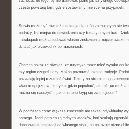
zachęcać do tego, by nie traktować planu jak sztywnego obowiąz
często powstają tam, gdzie zostawiamy miejsce na przypadek.
Serwis może być również inspiracją dla osób zajmujących się tw
podróży, list miejsc do odwiedzenia czy tematycznych tras. Dzięk
i atrakcjach można budować własne zestawienia: najciekawsze m
działać jak przewodnik po marzeniach.
Cherrish pokazuje również, że turystyka może mieć wymiar eduka
czy region czegoś uczy. Można poznawać lokalne tradycje. Podró
pozwalają lepiej rozumieć świat. Teksty na stronie mogą zachęca
właśnie spojrzenia: nie tylko „gdzie pojechać”, ale też „co można
można się nauczyć” i „jakie historie kryją się za miejscem”.
W podróżach coraz większe znaczenie ma także indywidualny wyb
samego. Jedni potrzebują ładnych widoków, inni szukają egzotyk
dopasowaniu inspiracji do własnego stylu, bo pokazuje różne oblic