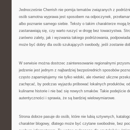
Jednocześnie Cherrish nie pomija tematów związanych z podróżni
osób samotna wyprawa jest sposobem na odpoczynek, przełamani
albo poznanie samego siebie. Teksty o takim charakterze mogą być
zastanawiają się, czy warto ruszyć w drogę bez towarzystwa. S
zarówno zalety, jak i wyzwania takiego podróżowania, podpowiad
może być dobry dla osób szukających swobody, jeśli zostanie do
W serwisie można dostrzec zainteresowanie regionalnymi przys
jedzenie jest jednym z najbardziej bezpośrednich sposobów pozna
często zapamiętujemy nie tylko widoki, ale również uliczne przek
zachęcać, by podczas wyjazdu próbować lokalnych produktów, od
kulinarne historie i nie bać się nowych smaków. Takie podejście 
autentyczności i sprawia, że są bardziej wielowymiarowe.
Strona dobrze pasuje do osób, które nie lubią sztywnych, katalo
charakter blogowy, dlatego może być czytane swobodnie, bez poc