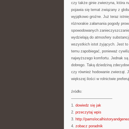
czy także ginie zwierzyna, która 
pojawia się temat związany z glo
wyjątkowo groźne. Już teraz istni
różnorakie załamania pogody prow
spowodowanych zanieczyszczaniem
wydzielają do atmosfery substancje
wszystkich istot żyjących. Jest to
temu zapobiegać, ponieważ cywiliz
najwyższego komfortu. Jednak są d
dobrego. Taką dziedziną zdecydowa
czy również hodowanie zwierząt. J
większej ilości w rolnictwie prefer
źródło:
———————————
1.
dowiedz się jak
2.
przeczytaj wpis
3.
http://pamslocalhistoryandgenea
4.
zobacz poradnik