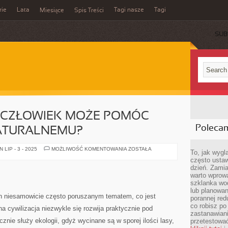
rie
Lata
Tagi nasze
Tagi
Miesiące
Spis Treści
SUB
Y CZŁOWIEK MOŻE POMÓC
Poleca
ATURALNEMU?
CZY
LIP - 3 - 2025
MOŻLIWOŚĆ KOMENTOWANIA
ZOSTAŁA
To, jak wygl
PRZECIĘTNY
często ustaw
CZŁOWIEK
MOŻE
dzień. Zamia
POMÓC
warto wprowa
ŚRODOWISKU
NATURALNEMU?
szklanka wod
lub planowan
h niesamowicie często poruszanym tematem, co jest
porannej red
co robisz po
 cywilizacja niezwykle się rozwija praktycznie pod
zastanawiani
nie służy ekologii, gdyż wycinane są w sporej ilości lasy,
przetestować