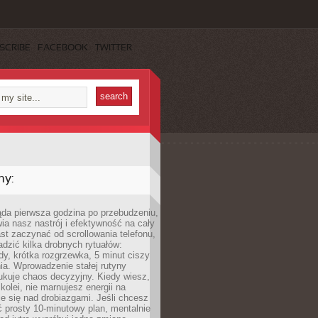
SCRIBE
FACEBOOK
TWITTER
my:
ąda pierwsza godzina po przebudzeniu,
ia nasz nastrój i efektywność na cały
st zaczynać od scrollowania telefonu,
dzić kilka drobnych rytuałów:
y, krótka rozgrzewka, 5 minut ciszy
ia. Wprowadzenie stałej rutyny
ukuje chaos decyzyjny. Kiedy wiesz,
 kolei, nie marnujesz energii na
e się nad drobiazgami. Jeśli chcesz
 prosty 10-minutowy plan, mentalnie