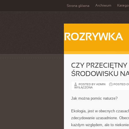
Archiwum
Katego
Strona główna
ROZRYWKA
CZY PRZECIĘTN
ŚRODOWISKU N
POSTED BY ADMIN
POSTED ON 
WYŁĄCZONA
Jak można pomóc naturze?
Ekologia, jest w obecnych czasac
zdecydowanie uzasadnione. Obecna
każdym względem, ale to niekoniecz