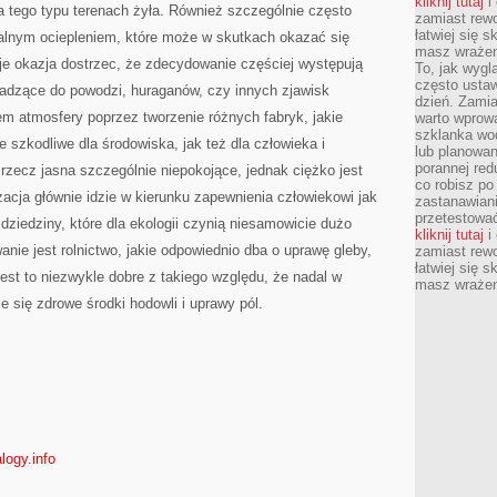
kliknij tutaj
i 
na tego typu terenach żyła. Również szczególnie często
zamiast rewo
łatwiej się s
balnym ociepleniem, które może w skutkach okazać się
masz wrażeni
eje okazja dostrzec, że zdecydowanie częściej występują
To, jak wygl
często ustaw
adzące do powodzi, huraganów, czy innych zjawisk
dzień. Zamia
 atmosfery poprzez tworzenie różnych fabryk, jakie
warto wprowa
szklanka wod
 szkodliwe dla środowiska, jak też dla człowieka i
lub planowan
porannej red
 rzecz jasna szczególnie niepokojące, jednak ciężko jest
co robisz po
acja głównie idzie w kierunku zapewnienia człowiekowi jak
zastanawiani
przetestować
ziedziny, które dla ekologii czynią niesamowicie dużo
kliknij tutaj
i 
nie jest rolnictwo, jakie odpowiednio dba o uprawę gleby,
zamiast rewo
łatwiej się s
est to niezwykle dobre z takiego względu, że nadal w
masz wrażeni
uje się zdrowe środki hodowli i uprawy pól.
logy.info