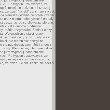
od jutra wypróbuj jedną zmianę
lucji. Po tygodniu zauważysz, że
kupić, mniej się spóźniasz i rzadziej
e, że dzień "uciekł" zanim się zaczął.
ąda pierwsza godzina po przebudzeniu,
ia nasz nastrój i efektywność na cały
st zaczynać od scrollowania telefonu,
dzić kilka drobnych rytuałów:
y, krótka rozgrzewka, 5 minut ciszy
ia. Wprowadzenie stałej rutyny
ukuje chaos decyzyjny. Kiedy wiesz,
 kolei, nie marnujesz energii na
e się nad drobiazgami. Jeśli chcesz
 prosty 10-minutowy plan, mentalnie
od jutra wypróbuj jedną zmianę
lucji. Po tygodniu zauważysz, że
kupić, mniej się spóźniasz i rzadziej
e, że dzień "uciekł" zanim się zaczął.