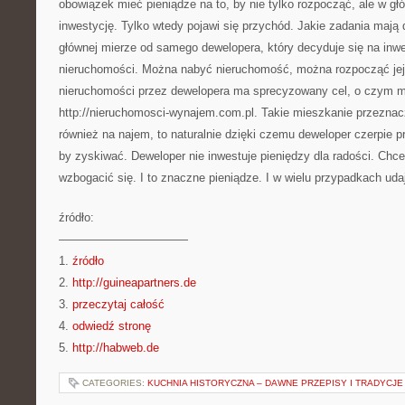
obowiązek mieć pieniądze na to, by nie tylko rozpocząć, ale w g
inwestycję. Tylko wtedy pojawi się przychód. Jakie zadania mają
głównej mierze od samego dewelopera, który decyduje się na inw
nieruchomości. Można nabyć nieruchomość, można rozpocząć je
nieruchomości przez dewelopera ma sprecyzowany cel, o czym 
http://nieruchomosci-wynajem.com.pl. Takie mieszkanie przeznac
również na najem, to naturalnie dzięki czemu deweloper czerpie pro
by zyskiwać. Deweloper nie inwestuje pieniędzy dla radości. Chce 
wzbogacić się. I to znaczne pieniądze. I w wielu przypadkach udaj
źródło:
———————————
1.
źródło
2.
http://guineapartners.de
3.
przeczytaj całość
4.
odwiedź stronę
5.
http://habweb.de
CATEGORIES:
KUCHNIA HISTORYCZNA – DAWNE PRZEPISY I TRADYCJE