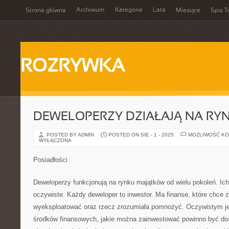
Archiwum
Kategorie
Lata
Strona główna
Miesiące
Spis T
ROZRYWKA
DEWELOPERZY DZIAŁAJĄ NA RY
POSTED BY ADMIN
POSTED ON SIE - 1 - 2025
MOŻLIWOŚĆ K
WYŁĄCZONA
Posiadłości
Deweloperzy funkcjonują na rynku majątków od wielu pokoleń. Ich
oczywiste. Każdy deweloper to inwestor. Ma finanse, które chce
wyeksploatować oraz rzecz zrozumiała pomnożyć. Oczywistym jest
środków finansowych, jakie można zainwestować powinno być d