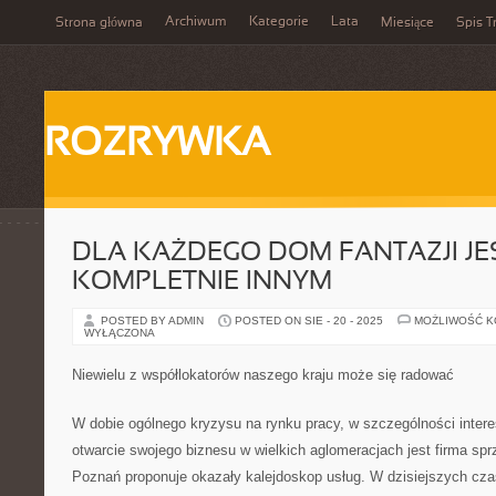
Archiwum
Kategorie
Lata
Strona główna
Miesiące
Spis T
ROZRYWKA
DLA KAŻDEGO DOM FANTAZJI JE
KOMPLETNIE INNYM
POSTED BY ADMIN
POSTED ON SIE - 20 - 2025
MOŻLIWOŚĆ 
WYŁĄCZONA
Niewielu z współlokatorów naszego kraju może się radować
W dobie ogólnego kryzysu na rynku pracy, w szczególności inte
otwarcie swojego biznesu w wielkich aglomeracjach jest firma spr
Poznań proponuje okazały kalejdoskop usług. W dzisiejszych cz