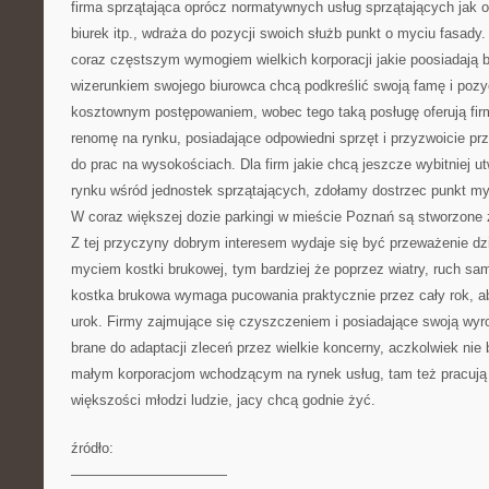
firma sprzątająca oprócz normatywnych usług sprzątających jak o
biurek itp., wdraża do pozycji swoich służb punkt o myciu fasady.
coraz częstszym wymogiem wielkich korporacji jakie poosiadają bi
wizerunkiem swojego biurowca chcą podkreślić swoją famę i pozyc
kosztownym postępowaniem, wobec tego taką posługę oferują fir
renomę na rynku, posiadające odpowiedni sprzęt i przyzwoicie p
do prac na wysokościach. Dla firm jakie chcą jeszcze wybitniej u
rynku wśród jednostek sprzątających, zdołamy dostrzec punkt my
W coraz większej dozie parkingi w mieście Poznań są stworzone 
Z tej przyczyny dobrym interesem wydaje się być przeważenie dzi
myciem kostki brukowej, tym bardziej że poprzez wiatry, ruch sam
kostka brukowa wymaga pucowania praktycznie przez cały rok, a
urok. Firmy zajmujące się czyszczeniem i posiadające swoją wyro
brane do adaptacji zleceń przez wielkie koncerny, aczkolwiek nie
małym korporacjom wchodzącym na rynek usług, tam też pracują
większości młodzi ludzie, jacy chcą godnie żyć.
źródło:
———————————