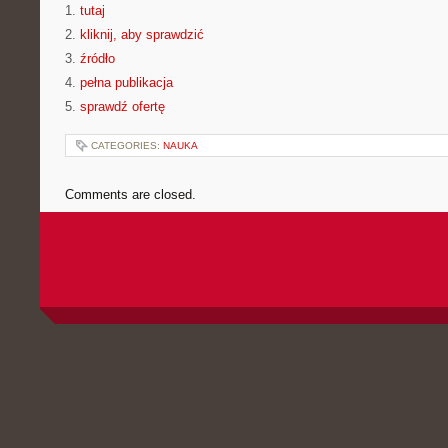
1.
tutaj
2.
kliknij, aby sprawdzić
3.
źródło
4.
pełna publikacja
5.
sprawdź ofertę
CATEGORIES:
NAUKA
Comments are closed.