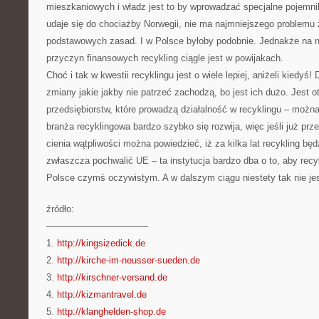
mieszkaniowych i władz jest to by wprowadzać specjalne pojemni
udaje się do chociażby Norwegii, nie ma najmniejszego problemu
podstawowych zasad. I w Polsce byłoby podobnie. Jednakże na n
przyczyn finansowych recykling ciągle jest w powijakach.
Choć i tak w kwestii recyklingu jest o wiele lepiej, aniżeli kiedy
zmiany jakie jakby nie patrzeć zachodzą, bo jest ich dużo. Jest o
przedsiębiorstw, które prowadzą działalność w recyklingu – możn
branża recyklingowa bardzo szybko się rozwija, więc jeśli już pr
cienia wątpliwości można powiedzieć, iż za kilka lat recykling bę
zwłaszcza pochwalić UE – ta instytucja bardzo dba o to, aby recyk
Polsce czymś oczywistym. A w dalszym ciągu niestety tak nie j
źródło:
———————————
1.
http://kingsizedick.de
2.
http://kirche-im-neusser-sueden.de
3.
http://kirschner-versand.de
4.
http://kizmantravel.de
5.
http://klanghelden-shop.de