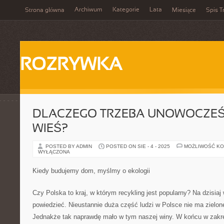
Archiwum
Kategorie
Lata
Strona główna
Miesiące
Spis T
ROZRYWKA
DLACZEGO TRZEBA UNOWOCZEŚ
WIEŚ?
POSTED BY ADMIN
POSTED ON SIE - 4 - 2025
MOŻLIWOŚĆ K
WYŁĄCZONA
Kiedy budujemy dom, myślmy o ekologii
Czy Polska to kraj, w którym recykling jest popularny? Na dzisia
powiedzieć. Nieustannie duża część ludzi w Polsce nie ma zielone
Jednakże tak naprawdę mało w tym naszej winy. W końcu w zakres