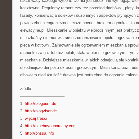
także wady każdego wyboru. Domki jednorodzinne wymagają wielu
kosztowne. Regularny remont czy też przegląd dachówki, płoty, k
fasady, konserwacja ścieków i dużo innych aspektów płynących z
powierzchni nieograniczonej ciszą nocną i brakiem ogródka – to n
elewacyjne.pl. Mieszkanie w obiektu wielorodzinnym jest praktyc
mieszkańcy nie martwią się o zorganizowanie opału i ogrzewanie 
pieca w kotłowni. Zajmowanie się ogrzewaniem mieszkania sprow
rachunku za gaz lub też opłatę stałą w okresie grzewczym. Tym 
mieszkanie. Dzisiejsze mieszkania w jakich odnajdują się komin
chłodniejsze dni poza okresem grzewczym. Mieszkania bez trudu
albowiem nieduża ilość drewna jest potrzebna do ogrzania całego
źródło:
———————————
1.
http://blogeum.de
2.
http://blogvisor.de
3.
więcej treści
4.
http://bluebayouboracay.com
5.
http://bnssa.info