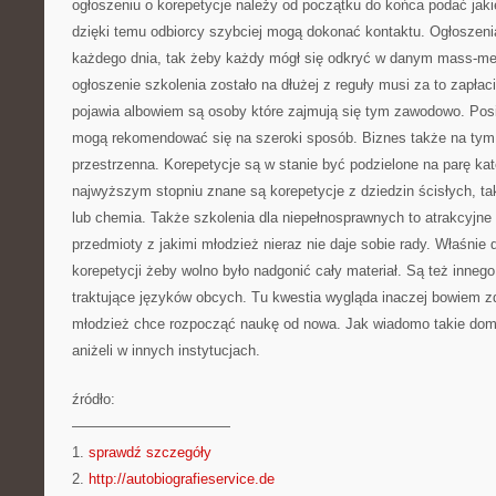
ogłoszeniu o korepetycje należy od początku do końca podać jaki
dzięki temu odbiorcy szybciej mogą dokonać kontaktu. Ogłoszenia
każdego dnia, tak żeby każdy mógł się odkryć w danym mass-med
ogłoszenie szkolenia zostało na dłużej z reguły musi za to zapłaci
pojawia albowiem są osoby które zajmują się tym zawodowo. Pos
mogą rekomendować się na szeroki sposób. Biznes także na tym 
przestrzenna. Korepetycje są w stanie być podzielone na parę ka
najwyższym stopniu znane są korepetycje z dziedzin ścisłych, ta
lub chemia. Także szkolenia dla niepełnosprawnych to atrakcyjne 
przedmioty z jakimi młodzież nieraz nie daje sobie rady. Właśnie
korepetycji żeby wolno było nadgonić cały materiał. Są też innego
traktujące języków obcych. Tu kwestia wygląda inaczej bowiem zd
młodzież chce rozpocząć naukę od nowa. Jak wiadomo takie dom
aniżeli w innych instytucjach.
źródło:
———————————
1.
sprawdź szczegóły
2.
http://autobiografieservice.de