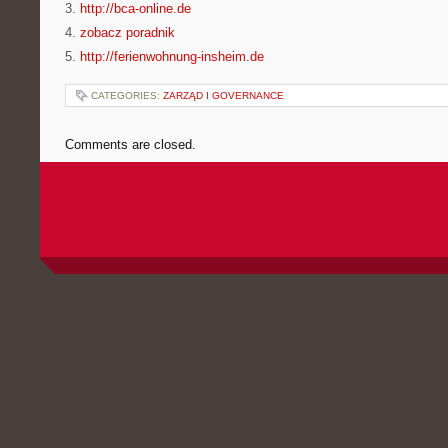
3.
http://bca-online.de
4.
zobacz poradnik
5.
http://ferienwohnung-insheim.de
CATEGORIES:
ZARZĄD I GOVERNANCE
Comments are closed.