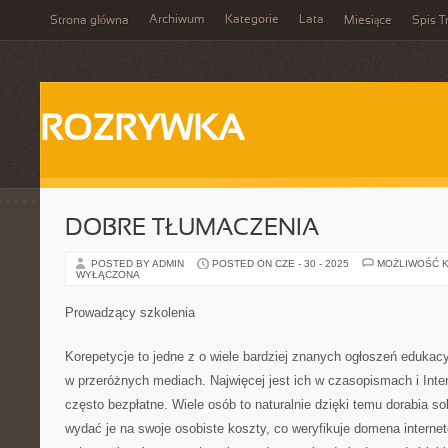
Archiwum
Kategorie
Lata
Strona główna
Miesiące
Spis T
ROZRYWKA
DOBRE TŁUMACZENIA
POSTED BY ADMIN
POSTED ON CZE - 30 - 2025
MOŻLIWOŚĆ 
WYŁĄCZONA
Prowadzący szkolenia
Korepetycje to jedne z o wiele bardziej znanych ogłoszeń edukac
w przeróżnych mediach. Najwięcej jest ich w czasopismach i Inte
często bezpłatne. Wiele osób to naturalnie dzięki temu dorabia s
wydać je na swoje osobiste koszty, co weryfikuje domena intern