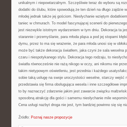
unikalnym i niepowtarzalnym. Szczęśliwie teraz do wyboru są ro
dodatki do ślubu, które spowodują że ten dzień na długo zajdzie 
młodej jednak także jej gościom. Niesłychanie wziętym dodatkiem 
taniec w chmurach. To model fascynującej scenerii do pierwszego
jest niezwykle istotnym wydarzeniem w tym dniu. Dekoracja ta je
starannie i przemyślanie, para młoda pląsa a pod jej stopami kłęb
dymu, przez to ma się wrażenie, że para młoda unosi się w obłok
może być także dekoracja światłem, jaka czyni że sala weselna 
czaru i niespotykanego stylu. Dekoracja tego rodzaju, to niesłych
światła równocześnie nie rażą nikogo w oczy, ani nikomu nie prz
takim nietypowym oświetleniu, jest przednia i każdego usatysfa
sobie taką usługę na swoje uroczystości weselne, starczy wejść 
przedstawia się firma obsługująca wesela i inne szczegółowe imp
to by naznaczyć zdarzenie jakim jest zawarcie związku małżeński
sposobną atrakcję dla gości i samemu niesłychanie mile wspomin
Cena usługi nazbyt droga nie jest, tym bardziej powinno się się n
Źródło:
Poznaj nasze propozycje