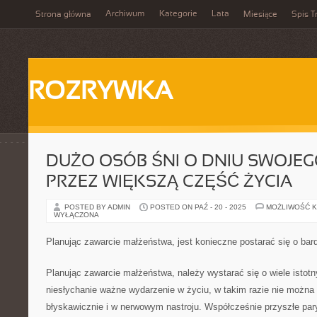
Archiwum
Kategorie
Lata
Strona główna
Miesiące
Spis T
ROZRYWKA
DUŻO OSÓB ŚNI O DNIU SWOJEG
PRZEZ WIĘKSZĄ CZĘŚĆ ŻYCIA
POSTED BY ADMIN
POSTED ON PAŹ - 20 - 2025
MOŻLIWOŚĆ 
WYŁĄCZONA
Planując zawarcie małżeństwa, jest konieczne postarać się o bar
Planując zawarcie małżeństwa, należy wystarać się o wiele istotn
niesłychanie ważne wydarzenie w życiu, w takim razie nie można
błyskawicznie i w nerwowym nastroju. Współcześnie przyszłe pary