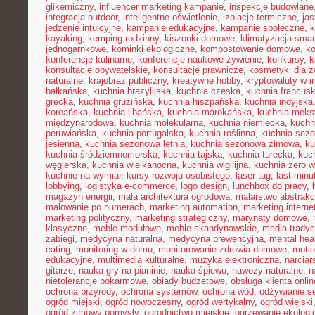
glikemiczny
,
influencer marketing kampanie
,
inspekcje budowlane
integracja outdoor
,
inteligentne oświetlenie
,
izolacje termiczne
,
jas
jedzenie intuicyjne
,
kampanie edukacyjne
,
kampanie społeczne
,
k
kayaking
,
kemping rodzinny
,
kiszonki domowe
,
klimatyzacja smar
jednogarnkowe
,
kominki ekologiczne
,
kompostowanie domowe
,
ko
konferencje kulinarne
,
konferencje naukowe żywienie
,
konkursy
,
k
konsultacje obywatelskie
,
konsultacje prawnicze
,
kosmetyki dla z
naturalne
,
krajobraz publiczny
,
kreatywne hobby
,
kryptowaluty w i
bałkańska
,
kuchnia brazylijska
,
kuchnia czeska
,
kuchnia francus
grecka
,
kuchnia gruzińska
,
kuchnia hiszpańska
,
kuchnia indyjska
koreańska
,
kuchnia libańska
,
kuchnia marokańska
,
kuchnia mek
międzynarodowa
,
kuchnia molekularna
,
kuchnia niemiecka
,
kuchni
peruwiańska
,
kuchnia portugalska
,
kuchnia roślinna
,
kuchnia sez
jesienna
,
kuchnia sezonowa letnia
,
kuchnia sezonowa zimowa
,
ku
kuchnia śródziemnomorska
,
kuchnia tajska
,
kuchnia turecka
,
kuc
węgierska
,
kuchnia wielkanocna
,
kuchnia wigilijna
,
kuchnia zero 
kuchnie na wymiar
,
kursy rozwoju osobistego
,
laser tag
,
last minu
lobbying
,
logistyka e-commerce
,
logo design
,
lunchbox do pracy
,
magazyn energii
,
mała architektura ogrodowa
,
malarstwo abstrakc
malowanie po numerach
,
marketing automation
,
marketing interne
marketing polityczny
,
marketing strategiczny
,
marynaty domowe
,
klasyczne
,
meble modułowe
,
meble skandynawskie
,
media tradyc
zabiegi
,
medycyna naturalna
,
medycyna prewencyjna
,
mental hea
eating
,
monitoring w domu
,
monitorowanie zdrowia domowe
,
motio
edukacyjne
,
multimedia kulturalne
,
muzyka elektroniczna
,
narcia
gitarze
,
nauka gry na pianinie
,
nauka śpiewu
,
nawozy naturalne
,
n
nietolerancje pokarmowe
,
obiady budżetowe
,
obsługa klienta onlin
ochrona przyrody
,
ochrona systemów
,
ochrona wód
,
odżywianie s
ogród miejski
,
ogród nowoczesny
,
ogród wertykalny
,
ogród wiejski
ogród zimowy pomysły
,
ogrodnictwo miejskie
,
ogrzewanie ekologi