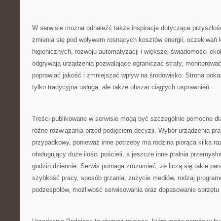
W serwisie można odnaleźć także inspiracje dotyczące przyszłośc
zmienia się pod wpływem rosnących kosztów energii, oczekiwań
higienicznych, rozwoju automatyzacji i większej świadomości ekol
odgrywają urządzenia pozwalające ograniczać straty, monitorować
poprawiać jakość i zmniejszać wpływ na środowisko. Strona pokazu
tylko tradycyjna usługa, ale także obszar ciągłych usprawnień.
Treści publikowane w serwisie mogą być szczególnie pomocne dl
różne rozwiązania przed podjęciem decyzji. Wybór urządzenia pra
przypadkowy, ponieważ inne potrzeby ma rodzina piorąca kilka raz
obsługujący duże ilości pościeli, a jeszcze inne pralnia przemysł
godzin dziennie. Serwis pomaga zrozumieć, że liczą się takie pa
szybkość pracy, sposób grzania, zużycie mediów, rodzaj progra
podzespołów, możliwość serwisowania oraz dopasowanie sprzętu do