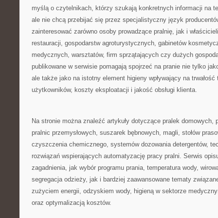
myślą o czytelnikach, którzy szukają konkretnych informacji na t
ale nie chcą przebijać się przez specjalistyczny język producent
zainteresować zarówno osoby prowadzące pralnię, jak i właścicieli
restauracji, gospodarstw agroturystycznych, gabinetów kosmety
medycznych, warsztatów, firm sprzątających czy dużych gospod
publikowane w serwisie pomagają spojrzeć na pranie nie tylko ja
ale także jako na istotny element higieny wpływający na trwałość 
użytkowników, koszty eksploatacji i jakość obsługi klienta.
Na stronie można znaleźć artykuły dotyczące pralek domowych, p
pralnic przemysłowych, suszarek bębnowych, magli, stołów praso
czyszczenia chemicznego, systemów dozowania detergentów, tec
rozwiązań wspierających automatyzację pracy pralni. Serwis opis
zagadnienia, jak wybór programu prania, temperatura wody, wirow
segregacja odzieży, jak i bardziej zaawansowane tematy związa
zużyciem energii, odzyskiem wody, higieną w sektorze medycz
oraz optymalizacją kosztów.