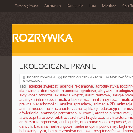
Archiwum
Kategorie
Lata
Strona główna
Miesiące
Spis T
ROZRYWKA
EKOLOGICZNE PRANIE
POSTED BY ADMIN
POSTED ON CZE - 4 - 2026
MOŻLIWOŚĆ K
WYŁĄCZONA
Tagi:
adopcje zwierząt
,
agencje reklamowe
,
agroturystyka rodzinn
dla zwierząt domowych
,
akcesoria ogrodowe
,
aktywizm ekologicz
aktywność twórcza
,
akustyka wnętrz
,
alarm domowy
,
alergie pok
analityka internetowa
,
analiza biznesowa
,
analiza cyfrowa
,
analiz
prawna nieruchomości
,
analiza sprzedaży
,
animacje 2D
,
animacje
animal rescue
,
aplikacje dietetyczne
,
aplikacje edukacyjne
,
aranż
oświetlenia
,
aranżacja przestrzeni biurowej
,
aranżacja restauracji
,
aranżacje tarasowe
,
arbitraż
,
architekt krajobrazu
,
architektura m
architektura ogrodowa
,
audioguide
,
automatyczna księgowość
,
au
danych
,
badania marketingowe
,
badania opinii publicznej
,
bajki e
behawiorystyka
,
bezpieczeństwo domowe
,
bezpieczeństwo finans