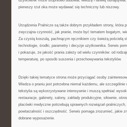
użytkownik może stopniowo budować wiedzę i łatwiej odnajdywać 
pierwszy rzut oka może wydawać się techniczny lub niszowy.
Urządzenia Pralnicze są także dobrym przykładem strony, która p
zwyczajna czynność, jak pranie, może być tematem bogatym, w
Za czystą koszulą, pachnącym ręcznikiem czy świeżą pościelą st
technologie, środki, parametry i decyzje użytkownika. Serwis po
i pokazuje, że jakość prania zależy od wielu czynników: od rodza
temperaturę, po sposób suszenia i przechowywania tekstyliów.
Dzięki takiej tematyce strona może przyciągać osoby zainter
Wiedza o praniu jest potrzebna niemal każdemu, ale szczególnie 
tekstylia są wykorzystywane intensywnie i muszą spełniać wysok
restauracje, gabinety, salony, zakłady produkcyjne, siłownie, oś
placówki medyczne potrzebują sprawnych rozwiązań pralniczych,
powtarzalność i oszczędność. Serwis pomaga zrozumieć, jakie z
dobrane wyposażenie.