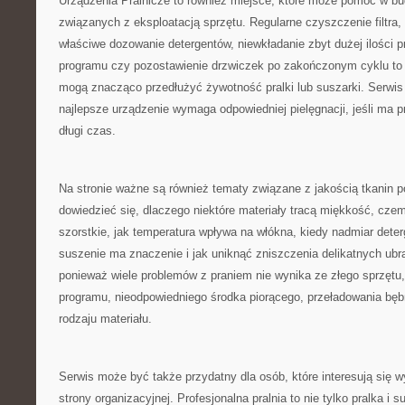
Urządzenia Pralnicze to również miejsce, które może pomóc w 
związanych z eksploatacją sprzętu. Regularne czyszczenie filtra,
właściwe dozowanie detergentów, niewkładanie zbyt dużej ilości 
programu czy pozostawienie drzwiczek po zakończonym cyklu to d
mogą znacząco przedłużyć żywotność pralki lub suszarki. Serwis
najlepsze urządzenie wymaga odpowiedniej pielęgnacji, jeśli ma 
długi czas.
Na stronie ważne są również tematy związane z jakością tkanin p
dowiedzieć się, dlaczego niektóre materiały tracą miękkość, czemu
szorstkie, jak temperatura wpływa na włókna, kiedy nadmiar dete
suszenie ma znaczenie i jak uniknąć zniszczenia delikatnych ubr
ponieważ wiele problemów z praniem nie wynika ze złego sprzętu,
programu, nieodpowiedniego środka piorącego, przeładowania bęb
rodzaju materiału.
Serwis może być także przydatny dla osób, które interesują się 
strony organizacyjnej. Profesjonalna pralnia to nie tylko pralka i s