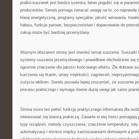
pralko-suszarek jest bardzo szeroka, łatwo pogubić się w paramet
producentów. Serwis pomaga zwracać uwagę na to, co naprawdę 
klasę energetyczną, programy specjalne, jakość wirowania, trwało
hałasu, funkcje parowe, bezpieczeństwo i dopasowanie do potrze
zakup może być bardziej przemyślany.
Ważnym obszarem strony jest również temat suszenia. Suszarki 
systemy suszenia przemysłowego i prawidłowe obchodzenie się z
ogromne znaczenie dla jakości końcowego efektu. Źle dobrane s
kurczenia się tkanin, utraty miękkości, zagnieceń, nieprzyjemne
zużycia włókien. Serwis pozwala lepiej zrozumieć, że suszenie je
procesu pralniczego i wymaga równie dużej uwagi jak samo pranie
Strona może też pełnić funkcję praktycznego informatora dla osób
interesować się branżą pralniczą. Zawarte w niej treści pomagaj
typy urządzeń, metody czyszczenia, znaczenie temperatury, rolę 
automatyzacji i różnice między zastosowaniami domowymi a prof