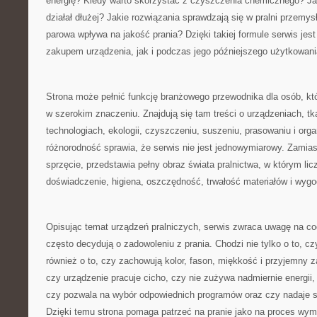
energię? Kiedy warto skorzystać z czyszczenia chemicznego? Ja
działał dłużej? Jakie rozwiązania sprawdzają się w pralni przemys
parowa wpływa na jakość prania? Dzięki takiej formule serwis je
zakupem urządzenia, jak i podczas jego późniejszego użytkowani
Strona może pełnić funkcję branżowego przewodnika dla osób, któ
w szerokim znaczeniu. Znajdują się tam treści o urządzeniach, tk
technologiach, ekologii, czyszczeniu, suszeniu, prasowaniu i organ
różnorodność sprawia, że serwis nie jest jednowymiarowy. Zamias
sprzęcie, przedstawia pełny obraz świata pralnictwa, w którym licz
doświadczenie, higiena, oszczędność, trwałość materiałów i wyg
Opisując temat urządzeń pralniczych, serwis zwraca uwagę na co
często decydują o zadowoleniu z prania. Chodzi nie tylko o to, cz
również o to, czy zachowują kolor, fason, miękkość i przyjemny 
czy urządzenie pracuje cicho, czy nie zużywa nadmiernie energii,
czy pozwala na wybór odpowiednich programów oraz czy nadaje s
Dzięki temu strona pomaga patrzeć na pranie jako na proces wy