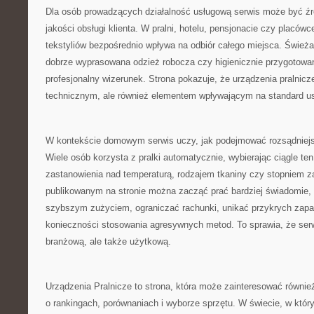
Dla osób prowadzących działalność usługową serwis może być źró
jakości obsługi klienta. W pralni, hotelu, pensjonacie czy placó
tekstyliów bezpośrednio wpływa na odbiór całego miejsca. Świeża 
dobrze wyprasowana odzież robocza czy higienicznie przygotowane
profesjonalny wizerunek. Strona pokazuje, że urządzenia pralnicz
technicznym, ale również elementem wpływającym na standard us
W kontekście domowym serwis uczy, jak podejmować rozsądniejs
Wiele osób korzysta z pralki automatycznie, wybierając ciągle t
zastanowienia nad temperaturą, rodzajem tkaniny czy stopniem z
publikowanym na stronie można zacząć prać bardziej świadomie, 
szybszym zużyciem, ograniczać rachunki, unikać przykrych zapa
konieczności stosowania agresywnych metod. To sprawia, że serw
branżową, ale także użytkową.
Urządzenia Pralnicze to strona, która może zainteresować równie
o rankingach, porównaniach i wyborze sprzętu. W świecie, w który