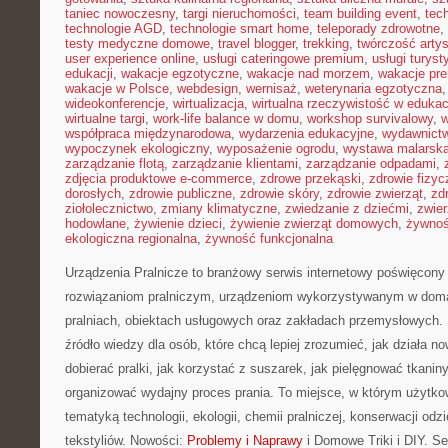
taniec nowoczesny
,
targi nieruchomości
,
team building event
,
tec
technologie AGD
,
technologie smart home
,
teleporady zdrowotne
,
testy medyczne domowe
,
travel blogger
,
trekking
,
twórczość arty
user experience online
,
usługi cateringowe premium
,
usługi turys
edukacji
,
wakacje egzotyczne
,
wakacje nad morzem
,
wakacje pr
wakacje w Polsce
,
webdesign
,
wernisaż
,
weterynaria egzotyczna
wideokonferencje
,
wirtualizacja
,
wirtualna rzeczywistość w edukac
wirtualne targi
,
work-life balance w domu
,
workshop survivalowy
,
w
współpraca międzynarodowa
,
wydarzenia edukacyjne
,
wydawnictw
wypoczynek ekologiczny
,
wyposażenie ogrodu
,
wystawa malarsk
zarządzanie flotą
,
zarządzanie klientami
,
zarządzanie odpadami
,
zdjęcia produktowe e-commerce
,
zdrowe przekąski
,
zdrowie fizyc
dorosłych
,
zdrowie publiczne
,
zdrowie skóry
,
zdrowie zwierząt
,
zd
ziołolecznictwo
,
zmiany klimatyczne
,
zwiedzanie z dziećmi
,
zwie
hodowlane
,
żywienie dzieci
,
żywienie zwierząt domowych
,
żywno
ekologiczna regionalna
,
żywność funkcjonalna
Urządzenia Pralnicze to branżowy serwis internetowy poświęcony
rozwiązaniom pralniczym, urządzeniom wykorzystywanym w domac
pralniach, obiektach usługowych oraz zakładach przemysłowych.
źródło wiedzy dla osób, które chcą lepiej zrozumieć, jak działa n
dobierać pralki, jak korzystać z suszarek, jak pielęgnować tkanin
organizować wydajny proces prania. To miejsce, w którym użytkow
tematyką technologii, ekologii, chemii pralniczej, konserwacji odz
tekstyliów. Nowości:
Problemy i Naprawy
i Domowe Triki i DIY. Se