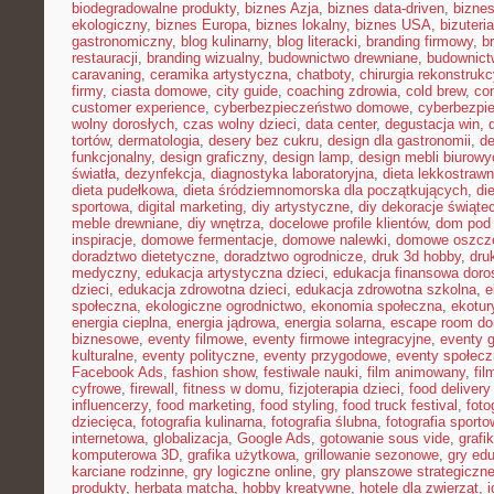
biodegradowalne produkty
,
biznes Azja
,
biznes data-driven
,
bizne
ekologiczny
,
biznes Europa
,
biznes lokalny
,
biznes USA
,
bizuter
gastronomiczny
,
blog kulinarny
,
blog literacki
,
branding firmowy
,
b
restauracji
,
branding wizualny
,
budownictwo drewniane
,
budownict
caravaning
,
ceramika artystyczna
,
chatboty
,
chirurgia rekonstrukc
firmy
,
ciasta domowe
,
city guide
,
coaching zdrowia
,
cold brew
,
co
customer experience
,
cyberbezpieczeństwo domowe
,
cyberbezpi
wolny dorosłych
,
czas wolny dzieci
,
data center
,
degustacja win
,
tortów
,
dermatologia
,
desery bez cukru
,
design dla gastronomii
,
de
funkcjonalny
,
design graficzny
,
design lamp
,
design mebli biurowy
światła
,
dezynfekcja
,
diagnostyka laboratoryjna
,
dieta lekkostraw
dieta pudełkowa
,
dieta śródziemnomorska dla początkujących
,
di
sportowa
,
digital marketing
,
diy artystyczne
,
diy dekoracje świąte
meble drewniane
,
diy wnętrza
,
docelowe profile klientów
,
dom pod 
inspiracje
,
domowe fermentacje
,
domowe nalewki
,
domowe oszcz
doradztwo dietetyczne
,
doradztwo ogrodnicze
,
druk 3d hobby
,
dru
medyczny
,
edukacja artystyczna dzieci
,
edukacja finansowa doro
dzieci
,
edukacja zdrowotna dzieci
,
edukacja zdrowotna szkolna
,
e
społeczna
,
ekologiczne ogrodnictwo
,
ekonomia społeczna
,
ekotur
energia cieplna
,
energia jądrowa
,
energia solarna
,
escape room d
biznesowe
,
eventy filmowe
,
eventy firmowe integracyjne
,
eventy 
kulturalne
,
eventy polityczne
,
eventy przygodowe
,
eventy społec
Facebook Ads
,
fashion show
,
festiwale nauki
,
film animowany
,
fi
cyfrowe
,
firewall
,
fitness w domu
,
fizjoterapia dzieci
,
food delivery
influencerzy
,
food marketing
,
food styling
,
food truck festival
,
foto
dziecięca
,
fotografia kulinarna
,
fotografia ślubna
,
fotografia sport
internetowa
,
globalizacja
,
Google Ads
,
gotowanie sous vide
,
grafi
komputerowa 3D
,
grafika użytkowa
,
grillowanie sezonowe
,
gry ed
karciane rodzinne
,
gry logiczne online
,
gry planszowe strategiczn
produkty
,
herbata matcha
,
hobby kreatywne
,
hotele dla zwierząt
,
i