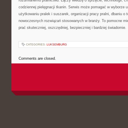
rozumianemu pralnictwu. Łączy wiedzę o sprzęcie, technologii, chem
codziennej pielęgnacji tkanin. Serwis może pomagać w wyborze 
użytkowaniu pralek i suszarek, organizacji pracy pralni, dbaniu o 
nowoczesnych rozwiązań stosowanych w branży. To pomocne mie
prać skuteczniej, oszczędniej, bezpieczniej i bardziej świadomie.
CATEGORIES:
LUKSEMBURG
Comments are closed.