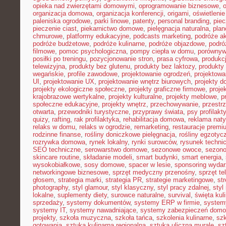
opieka nad zwierzętami domowymi
,
oprogramowanie biznesowe
,
organizacja domowa
,
organizacja konferencji
,
origami
,
oświetleni
paleniska ogrodowe
,
parki linowe
,
patenty
,
personal branding
,
piec
pieczenie ciast
,
piekarnictwo domowe
,
pielęgnacja naturalna
,
plan
chmurowe
,
platformy edukacyjne
,
podcasts marketing
,
podróże a
podróże budżetowe
,
podróże kulinarne
,
podróże objazdowe
,
podró
filmowe
,
pomoc psychologiczna
,
pompy ciepła w domu
,
porównyw
posiłki po treningu
,
pozycjonowanie stron
,
prasa cyfrowa
,
produkc
telewizyjna
,
produkty bez glutenu
,
produkty bez laktozy
,
produkty 
wegańskie
,
profile zawodowe
,
projektowanie ogrodzeń
,
projektowa
UI
,
projektowanie UX
,
projektowanie wnętrz biurowych
,
projekty 
projekty ekologiczne społeczne
,
projekty graficzne firmowe
,
proje
krajobrazowe wertykalne
,
projekty kulturalne
,
projekty meblowe
,
p
społeczne edukacyjne
,
projekty wnętrz
,
przechowywanie
,
przestr
otwarta
,
przewodniki turystyczne
,
przyprawy świata
,
psy profilakt
quizy
,
rafting
,
rak profilaktyka
,
rehabilitacja domowa
,
reklama nat
relaks w domu
,
relaks w ogrodzie
,
remarketing
,
restauracje premi
rodzinne finanse
,
rośliny doniczkowe pielęgnacja
,
rośliny egzotyc
rozrywka domowa
,
rynek lokalny
,
rynki surowców
,
rysunek techni
SEO techniczne
,
serowarstwo domowe
,
sezonowe owoce
,
sezon
skincare routine
,
składanie modeli
,
smart budynki
,
smart energia
,
wysokobiałkowe
,
sosy domowe
,
spacer w lesie
,
sponsoring wyda
networkingowe biznesowe
,
sprzęt medyczny przenośny
,
sprzęt te
głosem
,
strategia marki
,
strategia PR
,
strategie marketingowe
,
str
photography
,
styl glamour
,
styl klasyczny
,
styl pracy zdalnej
,
styl
lokalne
,
suplementy diety
,
surowce naturalne
,
survival
,
święta kul
sprzedaży
,
systemy dokumentów
,
systemy ERP w firmie
,
system
systemy IT
,
systemy nawadniające
,
systemy zabezpieczeń dom
projekty
,
szkoła muzyczna
,
szkoła tańca
,
szkolenia kulinarne
,
szk
gotowania
,
sztuka kulinarna regionalna
,
sztuka uliczna murale
,
sz