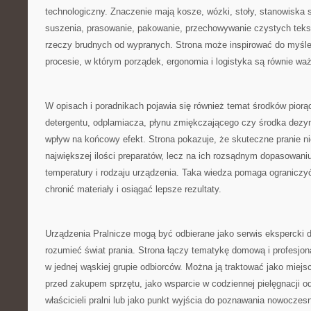
technologiczny. Znaczenie mają kosze, wózki, stoły, stanowiska 
suszenia, prasowanie, pakowanie, przechowywanie czystych tekst
rzeczy brudnych od wypranych. Strona może inspirować do myśleni
procesie, w którym porządek, ergonomia i logistyka są równie w
W opisach i poradnikach pojawia się również temat środków pior
detergentu, odplamiacza, płynu zmiękczającego czy środka dez
wpływ na końcowy efekt. Strona pokazuje, że skuteczne pranie ni
największej ilości preparatów, lecz na ich rozsądnym dopasowaniu
temperatury i rodzaju urządzenia. Taka wiedza pomaga ograniczy
chronić materiały i osiągać lepsze rezultaty.
Urządzenia Pralnicze mogą być odbierane jako serwis ekspercki d
rozumieć świat prania. Strona łączy tematykę domową i profesjon
w jednej wąskiej grupie odbiorców. Można ją traktować jako miejs
przed zakupem sprzętu, jako wsparcie w codziennej pielęgnacji odz
właścicieli pralni lub jako punkt wyjścia do poznawania nowoczes