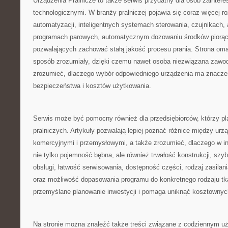
Urządzenia Pralnicze to także serwis przydatny dla osób zainte
technologicznymi. W branży pralniczej pojawia się coraz więcej r
automatyzacji, inteligentnych systemach sterowania, czujnikach, 
programach parowych, automatycznym dozowaniu środków piorąc
pozwalających zachować stałą jakość procesu prania. Strona oma
sposób zrozumiały, dzięki czemu nawet osoba niezwiązana zawod
zrozumieć, dlaczego wybór odpowiedniego urządzenia ma znaczen
bezpieczeństwa i kosztów użytkowania.
Serwis może być pomocny również dla przedsiębiorców, którzy pl
pralniczych. Artykuły pozwalają lepiej poznać różnice między u
komercyjnymi i przemysłowymi, a także zrozumieć, dlaczego w in
nie tylko pojemność bębna, ale również trwałość konstrukcji, szy
obsługi, łatwość serwisowania, dostępność części, rodzaj zasilan
oraz możliwość dopasowania programu do konkretnego rodzaju tka
przemyślane planowanie inwestycji i pomaga uniknąć kosztownyc
Na stronie można znaleźć także treści związane z codziennym u