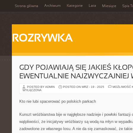
Archiwum
Kategorie
Lata
Strona główna
Miesiące
Spis T
ROZRYWKA
GDY POJAWIAJĄ SIĘ JAKIEŚ KŁO
EWENTUALNIE NAJZWYCZAJNIEJ 
POSTED BY ADMIN
POSTED ON WRZ - 19 - 2025
MOŻLIWOŚĆ 
WYŁĄCZONA
Kto nie lubi spacerować po polskich parkach
Kunszt wróżbiarstwa bije w najgłębsze nadzieje i powłoki fantazji 
wątpliwości, że inicjatywy wróżbiarzy są wodą na młyn w wypadku 
zadowolone ze własnego losu. A nie da się zamaskować, że takie