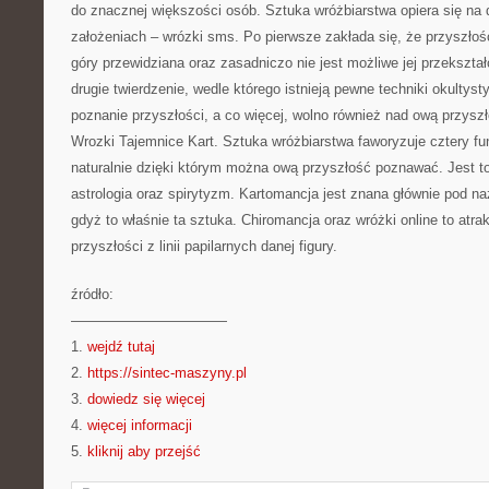
do znacznej większości osób. Sztuka wróżbiarstwa opiera się n
założeniach – wrózki sms. Po pierwsze zakłada się, że przyszłoś
góry przewidziana oraz zasadniczo nie jest możliwe jej przekształ
drugie twierdzenie, wedle którego istnieją pewne techniki okultyst
poznanie przyszłości, a co więcej, wolno również nad ową przysz
Wrozki Tajemnice Kart. Sztuka wróżbiarstwa faworyzuje cztery fu
naturalnie dzięki którym można ową przyszłość poznawać. Jest t
astrologia oraz spirytyzm. Kartomancja jest znana głównie pod na
gdyż to właśnie ta sztuka. Chiromancja oraz wróżki online to atr
przyszłości z linii papilarnych danej figury.
źródło:
———————————
1.
wejdź tutaj
2.
https://sintec-maszyny.pl
3.
dowiedz się więcej
4.
więcej informacji
5.
kliknij aby przejść