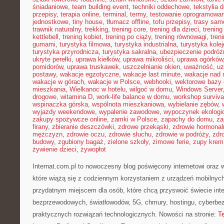
śniadaniowe
,
team building event
,
techniki oddechowe
,
tekstylia
przepisy
,
terapia online
,
terminal
,
termy
,
testowanie oprogramowan
jednostkowe
,
tiny house
,
tłumacz offline
,
tofu przepisy
,
trasy sa
trawnik naturalny
,
trekking
,
trening core
,
trening dla dzieci
,
trening
kettlebell
,
trening kobiet
,
trening po ciąży
,
trening równowagi
,
tren
gumami
,
turystyka filmowa
,
turystyka industrialna
,
turystyka kole
turystyka przyrodnicza
,
turystyka sakralna
,
ubezpieczenie podróż
ukryte perełki
,
uprawa kiełków
,
uprawa mikroliści
,
uprawa ogórków
pomidorów
,
uprawa truskawek
,
uszczelnianie okien
,
uważność
,
uz
postawy
,
wakacje egzotyczne
,
wakacje last minute
,
wakacje nad
wakacje w górach
,
wakacje w Polsce
,
webhooki
,
wektorowe bazy
mieszkania
,
Wielkanoc w hotelu
,
wilgoć w domu
,
Windows Server
drogowe
,
witamina D
,
work-life balance w domu
,
workshop surviva
wspinaczka górska
,
wspólnota mieszkaniowa
,
wybielanie zębów
,
wyjazdy weekendowe
,
wypalenie zawodowe
,
wypoczynek ekologi
zakupy spożywcze online
,
zamki w Polsce
,
zapachy do domu
,
za
firany
,
zbieranie deszczówki
,
zdrowe przekąski
,
zdrowie hormonal
mężczyzn
,
zdrowie oczu
,
zdrowie słuchu
,
zdrowie w podróży
,
zdr
budowy
,
zgubiony bagaż
,
zielone szkoły
,
zimowe ferie
,
zupy krem
żywienie dzieci
,
żywopłot
Internat.com.pl to nowoczesny blog poświęcony internetowi oraz
które wiążą się z codziennym korzystaniem z urządzeń mobilnyc
przydatnym miejscem dla osób, które chcą przyswoić świecie inter
bezprzewodowych, światłowodów, 5G, chmury, hostingu, cyberbe
praktycznych rozwiązań technologicznych. Nowości na stronie:
T