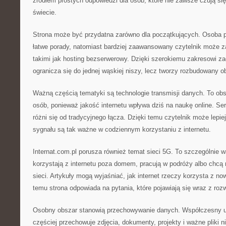
źródłem prostych odpowiedzi dla osób, które nie zawsze czują s
świecie.
Strona może być przydatna zarówno dla początkujących. Osoba p
łatwe porady, natomiast bardziej zaawansowany czytelnik może z
takimi jak hosting bezserwerowy. Dzięki szerokiemu zakresowi za
ogranicza się do jednej wąskiej niszy, lecz tworzy rozbudowany o
Ważną częścią tematyki są technologie transmisji danych. To obsz
osób, ponieważ jakość internetu wpływa dziś na naukę online. S
różni się od tradycyjnego łącza. Dzięki temu czytelnik może lepi
sygnału są tak ważne w codziennym korzystaniu z internetu.
Internat.com.pl porusza również temat sieci 5G. To szczególnie w
korzystają z internetu poza domem, pracują w podróży albo chcą
sieci. Artykuły mogą wyjaśniać, jak internet rzeczy korzysta z n
temu strona odpowiada na pytania, które pojawiają się wraz z rozw
Osobny obszar stanowią przechowywanie danych. Współczesny uż
częściej przechowuje zdjęcia, dokumenty, projekty i ważne pliki 