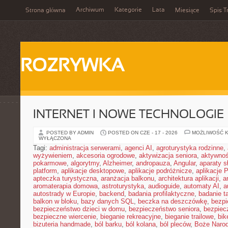
Archiwum
Kategorie
Lata
Strona główna
Miesiące
Spis T
ROZRYWKA
INTERNET I NOWE TECHNOLOGIE
POSTED BY ADMIN
POSTED ON CZE - 17 - 2026
MOŻLIWOŚĆ 
WYŁĄCZONA
Tagi:
administracja serwerami
,
agenci AI
,
agroturystyka rodzinne
,
wyżywieniem
,
akcesoria ogrodowe
,
aktywizacja seniora
,
aktywnoś
pokarmowe
,
algorytmy
,
Alzheimer
,
andropauza
,
Angular
,
aparaty 
platform
,
aplikacje desktopowe
,
aplikacje podróżnicze
,
aplikacje
apteczka turystyczna
,
aranżacja balkonu
,
architektura aplikacji
,
a
aromaterapia domowa
,
astroturystyka
,
audioguide
,
automaty AI
,
a
autostrady w Europie
,
backend
,
badania profilaktyczne
,
badanie t
balkon w bloku
,
bazy danych SQL
,
beczka na deszczówkę
,
bezpi
bezpieczeństwo dzieci w domu
,
bezpieczeństwo seniora
,
bezpiec
bezpieczne wiercenie
,
bieganie rekreacyjne
,
bieganie trailowe
,
bik
bizuteria handmade
,
ból barku
,
ból kolana
,
ból pleców
,
Boże Naro