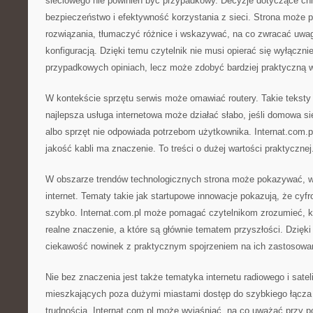
sieciowego nie powinien być przypadkowy. Decyzje dotyczące c
bezpieczeństwo i efektywność korzystania z sieci. Strona moż
rozwiązania, tłumaczyć różnice i wskazywać, na co zwracać uwa
konfiguracją. Dzięki temu czytelnik nie musi opierać się wyłączn
przypadkowych opiniach, lecz może zdobyć bardziej praktyczną 
W kontekście sprzętu serwis może omawiać routery. Takie teksty
najlepsza usługa internetowa może działać słabo, jeśli domowa si
albo sprzęt nie odpowiada potrzebom użytkownika. Internat.com.
jakość kabli ma znaczenie. To treści o dużej wartości praktycznej
W obszarze trendów technologicznych strona może pokazywać, w
internet. Tematy takie jak startupowe innowacje pokazują, że cyfr
szybko. Internat.com.pl może pomagać czytelnikom zrozumieć, k
realne znaczenie, a które są głównie tematem przyszłości. Dzięk
ciekawość nowinek z praktycznym spojrzeniem na ich zastosowa
Nie bez znaczenia jest także tematyka internetu radiowego i satel
mieszkających poza dużymi miastami dostęp do szybkiego łącz
trudnością. Internat.com.pl może wyjaśniać, na co uważać przy 