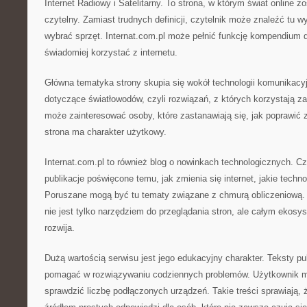
Internet Radiowy i Satelitarny. To strona, w którym świat online 
czytelny. Zamiast trudnych definicji, czytelnik może znaleźć tu w
wybrać sprzęt. Internat.com.pl może pełnić funkcję kompendium 
świadomiej korzystać z internetu.
Główna tematyka strony skupia się wokół technologii komunikacyjn
dotyczące światłowodów, czyli rozwiązań, z których korzystają z
może zainteresować osoby, które zastanawiają się, jak poprawić 
strona ma charakter użytkowy.
Internat.com.pl to również blog o nowinkach technologicznych. Cz
publikacje poświęcone temu, jak zmienia się internet, jakie technol
Poruszane mogą być tu tematy związane z chmurą obliczeniową. S
nie jest tylko narzędziem do przeglądania stron, ale całym ekosy
rozwija.
Dużą wartością serwisu jest jego edukacyjny charakter. Teksty p
pomagać w rozwiązywaniu codziennych problemów. Użytkownik mo
sprawdzić liczbę podłączonych urządzeń. Takie treści sprawiają, 