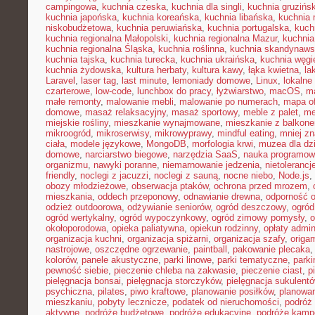
campingowa
,
kuchnia czeska
,
kuchnia dla singli
,
kuchnia gruzińs
kuchnia japońska
,
kuchnia koreańska
,
kuchnia libańska
,
kuchnia
niskobudżetowa
,
kuchnia peruwiańska
,
kuchnia portugalska
,
kuch
kuchnia regionalna Małopolski
,
kuchnia regionalna Mazur
,
kuchnia
kuchnia regionalna Śląska
,
kuchnia roślinna
,
kuchnia skandynaw
kuchnia tajska
,
kuchnia turecka
,
kuchnia ukraińska
,
kuchnia węgi
kuchnia żydowska
,
kultura herbaty
,
kultura kawy
,
łąka kwietna
,
la
Laravel
,
laser tag
,
last minute
,
lemoniady domowe
,
Linux
,
lokalne
czarterowe
,
low-code
,
lunchbox do pracy
,
łyżwiarstwo
,
macOS
,
m
małe remonty
,
malowanie mebli
,
malowanie po numerach
,
mapa of
domowe
,
masaż relaksacyjny
,
masaż sportowy
,
meble z palet
,
me
miejskie rośliny
,
mieszkanie wynajmowane
,
mieszkanie z balkon
mikroogród
,
mikroserwisy
,
mikrowyprawy
,
mindful eating
,
mniej z
ciała
,
modele językowe
,
MongoDB
,
morfologia krwi
,
muzea dla dzi
domowe
,
narciarstwo biegowe
,
narzędzia SaaS
,
nauka programow
organizmu
,
nawyki poranne
,
niemarnowanie jedzenia
,
nietoleranc
friendly
,
noclegi z jacuzzi
,
noclegi z sauną
,
nocne niebo
,
Node.js
,
obozy młodzieżowe
,
obserwacja ptaków
,
ochrona przed mrozem
,
mieszkania
,
oddech przeponowy
,
odnawianie drewna
,
odporność 
odzież outdoorowa
,
odżywianie seniorów
,
ogród deszczowy
,
ogród
ogród wertykalny
,
ogród wypoczynkowy
,
ogród zimowy pomysły
,
o
okołoporodowa
,
opieka paliatywna
,
opiekun rodzinny
,
opłaty admin
organizacja kuchni
,
organizacja spiżarni
,
organizacja szafy
,
origa
nastrojowe
,
oszczędne ogrzewanie
,
paintball
,
pakowanie plecaka
kolorów
,
panele akustyczne
,
parki linowe
,
parki tematyczne
,
parki
pewność siebie
,
pieczenie chleba na zakwasie
,
pieczenie ciast
,
p
pielęgnacja bonsai
,
pielęgnacja storczyków
,
pielęgnacja sukulent
psychiczna
,
pilates
,
piwo kraftowe
,
planowanie posiłków
,
planowa
mieszkaniu
,
pobyty lecznicze
,
podatek od nieruchomości
,
podróż
aktywne
,
podróże budżetowe
,
podróże edukacyjne
,
podróże kam