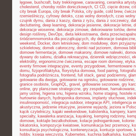
lęgowe
,
bushcraft
,
buty trekkingowe
,
caravaning
,
ceramika artyst
cholesterol
,
choroby roślin doniczkowych
,
CI CD
,
cięcie drzew
,
ci
city break Europa
,
city break Polska
,
city guide
,
cold brew
,
ćwicze
rzemieślniczy
,
cyfrowy detoks
,
czas wolny dorosłych
,
czas wolny 
czujnik dymu
,
dania z kaszy
,
dania z ryżu
,
dania z soczewicy
,
da
decluttering
,
deep learning
,
dekoracje jesienne
,
dekoracje letnie
,
d
dekoracje wiosenne
,
dekoracje zimowe
,
dekorowanie tortów
,
deme
design roślinny
,
DevOps
,
dieta lekkostrawna
,
dieta przeciwzapaln
śródziemnomorska dla początkujących
,
diy dekoracje świąteczne
weekend
,
Docker
,
dom letniskowy
,
dom modułowy
,
dom przyjazny
szkieletowy
,
domek całoroczny
,
domki nad jeziorem
,
domowa bibl
domowe fermentacje
,
domowe makarony
,
domowe nalewki
,
domow
dywany do salonu
,
działka rekreacyjna
,
dziennik wdzięczności
,
e
elektrolity
,
ergonomiczne ćwiczenia
,
escape room domowy
,
etyka 
eventy firmowe integracyjne
,
eventy przygodowe
,
fermentowane n
domu
,
fizjoprofilaktyka
,
florystyka domowa
,
food pairing
,
fotografi
fotografia podróżnicza
,
frontend
,
full stack
,
garaż podziemny
,
gla
gotowanie dla dwojga
,
gotowanie na ognisku
,
gotowanie rodzinne
,
granice osobiste
,
GraphQL
,
gravel
,
grillowanie sezonowe
,
gry kar
online
,
gry planszowe strategiczne
,
gry zespołowe
,
hamakowanie
jamy ustnej
,
higiena snu
,
higiena wzroku
,
home staging
,
hostele r
hurtownie danych
,
hydroponika domowa
,
implanty słuchowe
,
inde
insulinooporność
,
integracja outdoor
,
integracje API
,
inteligencja 
akustyczna
,
jedzenie intuicyjne
,
jesienne wyjazdy
,
jeziora w Pols
kącik czytelniczy
,
kajaki weekendowe
,
kalistenika
,
kampery
,
karm
specialty
,
kawalerka aranżacja
,
kayaking
,
kemping rodzinny
,
kemp
domowe
,
koktajle bezalkoholowe
,
kolacje jednogarnkowe
,
kolonie 
lokatorska
,
kompozycje kwiatowe
,
komunikacja bez przemocy
,
ko
konsultacja psychologiczna
,
konteneryzacja
,
kontuzje sportowe
,
hobby
,
księga wieczysta
,
Kubernetes
,
kuchnia bałkańska
,
kuchnia