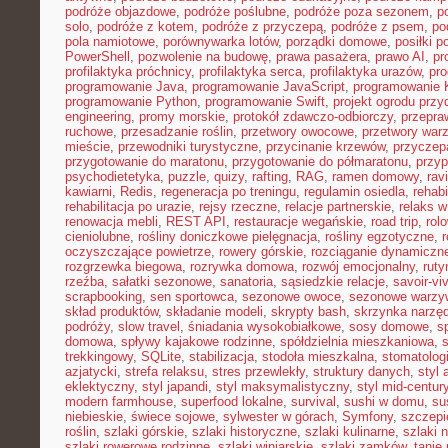
podróże objazdowe
,
podróże poślubne
,
podróże poza sezonem
,
p
solo
,
podróże z kotem
,
podróże z przyczepą
,
podróże z psem
,
po
pola namiotowe
,
porównywarka lotów
,
porządki domowe
,
posiłki p
PowerShell
,
pozwolenie na budowę
,
prawa pasażera
,
prawo AI
,
pr
profilaktyka próchnicy
,
profilaktyka serca
,
profilaktyka urazów
,
pr
programowanie Java
,
programowanie JavaScript
,
programowanie K
programowanie Python
,
programowanie Swift
,
projekt ogrodu pr
engineering
,
promy morskie
,
protokół zdawczo-odbiorczy
,
przepr
ruchowe
,
przesadzanie roślin
,
przetwory owocowe
,
przetwory war
mieście
,
przewodniki turystyczne
,
przycinanie krzewów
,
przyczep
przygotowanie do maratonu
,
przygotowanie do półmaratonu
,
przyp
psychodietetyka
,
puzzle
,
quizy
,
rafting
,
RAG
,
ramen domowy
,
rav
kawiarni
,
Redis
,
regeneracja po treningu
,
regulamin osiedla
,
rehabi
rehabilitacja po urazie
,
rejsy rzeczne
,
relacje partnerskie
,
relaks 
renowacja mebli
,
REST API
,
restauracje wegańskie
,
road trip
,
rol
cieniolubne
,
rośliny doniczkowe pielęgnacja
,
rośliny egzotyczne
,
r
oczyszczające powietrze
,
rowery górskie
,
rozciąganie dynamiczn
rozgrzewka biegowa
,
rozrywka domowa
,
rozwój emocjonalny
,
ruty
rzeźba
,
sałatki sezonowe
,
sanatoria
,
sąsiedzkie relacje
,
savoir-vi
scrapbooking
,
sen sportowca
,
sezonowe owoce
,
sezonowe warzy
skład produktów
,
składanie modeli
,
skrypty bash
,
skrzynka narzę
podróży
,
slow travel
,
śniadania wysokobiałkowe
,
sosy domowe
,
s
domowa
,
spływy kajakowe rodzinne
,
spółdzielnia mieszkaniowa
,
trekkingowy
,
SQLite
,
stabilizacja
,
stodoła mieszkalna
,
stomatolo
azjatycki
,
strefa relaksu
,
stres przewlekły
,
struktury danych
,
styl 
eklektyczny
,
styl japandi
,
styl maksymalistyczny
,
styl mid-centur
modern farmhouse
,
superfood lokalne
,
survival
,
sushi w domu
,
su
niebieskie
,
świece sojowe
,
sylwester w górach
,
Symfony
,
szczepi
roślin
,
szlaki górskie
,
szlaki historyczne
,
szlaki kulinarne
,
szlaki 
szlaki rowerowe rodzinne
,
szlaki winiarskie
,
szlaki zamków
,
tanie 