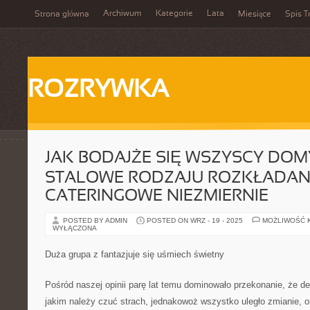
Archiwum
Kategorie
Lata
Strona główna
Miesiące
Spis T
ROZRYWKA
JAK BODAJŻE SIĘ WSZYSCY DOM
STALOWE RODZAJU ROZKŁADAN
CATERINGOWE NIEZMIERNIE
POSTED BY ADMIN
POSTED ON WRZ - 19 - 2025
MOŻLIWOŚĆ 
WYŁĄCZONA
Duża grupa z fantazjuje się uśmiech świetny
Pośród naszej opinii parę lat temu dominowało przekonanie, że de
jakim należy czuć strach, jednakowoż wszystko uległo zmianie, or