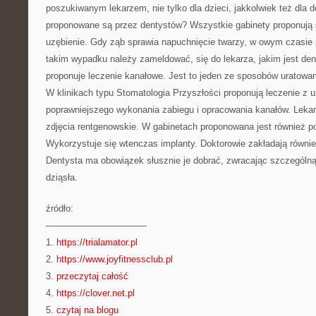
poszukiwanym lekarzem, nie tylko dla dzieci, jakkolwiek też dla do
proponowane są przez dentystów? Wszystkie gabinety proponują 
uzębienie. Gdy ząb sprawia napuchnięcie twarzy, w owym czasie 
takim wypadku należy zameldować, się do lekarza, jakim jest de
proponuje leczenie kanałowe. Jest to jeden ze sposobów uratowan
W klinikach typu Stomatologia Przyszłości proponują leczenie z 
poprawniejszego wykonania zabiegu i opracowania kanałów. Leka
zdjęcia rentgenowskie. W gabinetach proponowana jest również p
Wykorzystuje się wtenczas implanty. Doktorowie zakładają równie
Dentysta ma obowiązek słusznie je dobrać, zwracając szczególn
dziąsła.
źródło:
———————————
1.
https://trialamator.pl
2.
https://www.joyfitnessclub.pl
3.
przeczytaj całość
4.
https://clover.net.pl
5.
czytaj na blogu