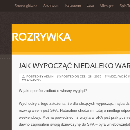
Archiwum
Kategorie
Lata
Strona główna
Miesiące
Spis T
ROZRYWKA
JAK WYPOCZĄĆ NIEDALEKO WA
POSTED BY ADMIN
POSTED ON CZE - 28 - 2025
MOŻLIWOŚĆ 
WYŁĄCZONA
W jaki sposób zadbać o własny wygląd?
Wychodzę z tego założenia, że dla chcących wypocząć, najbardz
rozwiązaniem jest SPA. Naturalnie chodzi mi tutaj o niedługi odp
weekendowy. Można powiedzieć, iż wizyta w SPA jest praktycznie
dawno zaprosiłem swoją dziewczynę do SPA – była wniebowzięta!