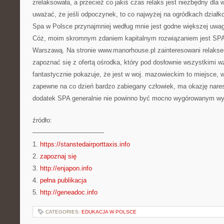
zrelaksowała, a przecież co jakiś czas relaks jest niezbędny dla
uważać, że jeśli odpoczynek, to co najwyżej na ogródkach działk
Spa w Polsce przynajmniej według mnie jest godne większej uwag
Cóż, moim skromnym zdaniem kapitalnym rozwiązaniem jest SPA 
Warszawą. Na stronie www.manorhouse.pl zainteresowani relak
zapoznać się z ofertą ośrodka, który pod dosłownie wszystkimi w
fantastycznie pokazuje, że jest w woj. mazowieckim to miejsce, 
zapewne na co dzień bardzo zabiegany człowiek, ma okazję nares
dodatek SPA generalnie nie powinno być mocno wygórowanym 
źródło:
———————————
1.
https://stanstedairporttaxis.info
2.
zapoznaj się
3.
http://enjapon.info
4.
pełna publikacja
5.
http://geneadoc.info
CATEGORIES:
EDUKACJA W POLSCE