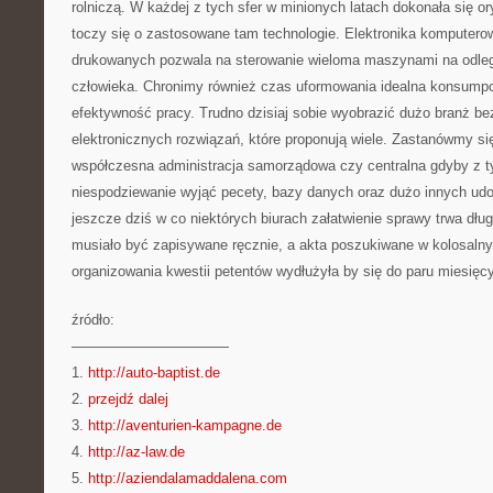
rolniczą. W każdej z tych sfer w minionych latach dokonała się ory
toczy się o zastosowane tam technologie. Elektronika komputero
drukowanych pozwala na sterowanie wieloma maszynami na odleg
człowieka. Chronimy również czas uformowania idealna konsump
efektywność pracy. Trudno dzisiaj sobie wyobrazić dużo branż b
elektronicznych rozwiązań, które proponują wiele. Zastanówmy si
współczesna administracja samorządowa czy centralna gdyby z 
niespodziewanie wyjąć pecety, bazy danych oraz dużo innych udo
jeszcze dziś w co niektórych biurach załatwienie sprawy trwa dłu
musiało być zapisywane ręcznie, a akta poszukiwane w kolosalny
organizowania kwestii petentów wydłużyła by się do paru miesięcy
źródło:
———————————
1.
http://auto-baptist.de
2.
przejdź dalej
3.
http://aventurien-kampagne.de
4.
http://az-law.de
5.
http://aziendalamaddalena.com