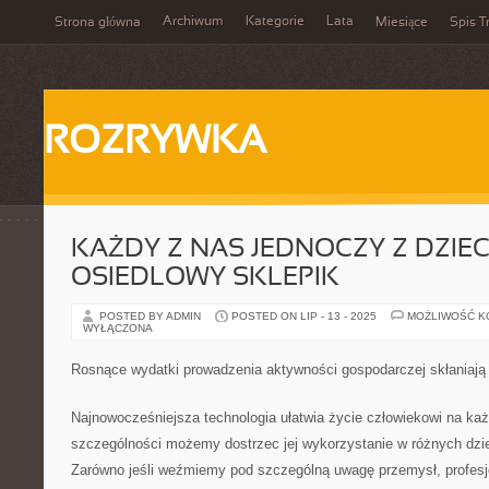
Archiwum
Kategorie
Lata
Strona główna
Miesiące
Spis T
ROZRYWKA
KAŻDY Z NAS JEDNOCZY Z DZIE
OSIEDLOWY SKLEPIK
POSTED BY ADMIN
POSTED ON LIP - 13 - 2025
MOŻLIWOŚĆ 
WYŁĄCZONA
Rosnące wydatki prowadzenia aktywności gospodarczej skłaniaj
Najnowocześniejsza technologia ułatwia życie człowiekowi na ka
szczególności możemy dostrzec jej wykorzystanie w różnych dzie
Zarówno jeśli weźmiemy pod szczególną uwagę przemysł, profesjo