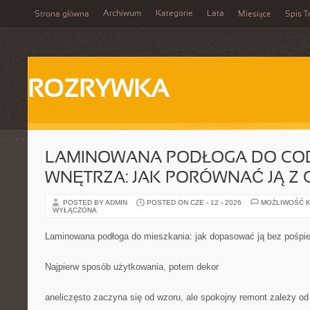
Archiwum
Kategorie
Lata
Strona główna
Miesiące
Spis T
ROZRYWKA
LAMINOWANA PODŁOGA DO CO
WNĘTRZA: JAK PORÓWNAĆ JĄ Z
POSTED BY ADMIN
POSTED ON CZE - 12 - 2026
MOŻLIWOŚĆ 
WYŁĄCZONA
Laminowana podłoga do mieszkania: jak dopasować ją bez pośpi
Najpierw sposób użytkowania, potem dekor
aneliczęsto zaczyna się od wzoru, ale spokojny remont zależy od