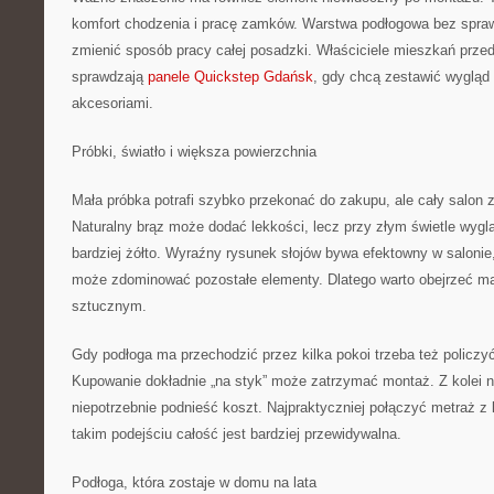
komfort chodzenia i pracę zamków. Warstwa podłogowa bez spr
zmienić sposób pracy całej posadzki. Właściciele mieszkań prze
sprawdzają
panele Quickstep Gdańsk
, gdy chcą zestawić wygląd 
akcesoriami.
Próbki, światło i większa powierzchnia
Mała próbka potrafi szybko przekonać do zakupu, ale cały salon z
Naturalny brąz może dodać lekkości, lecz przy złym świetle wyglą
bardziej żółto. Wyraźny rysunek słojów bywa efektowny w salonie
może zdominować pozostałe elementy. Dlatego warto obejrzeć mat
sztucznym.
Gdy podłoga ma przechodzić przez kilka pokoi trzeba też policzy
Kupowanie dokładnie „na styk” może zatrzymać montaż. Z kolei
niepotrzebnie podnieść koszt. Najpraktyczniej połączyć metraż z
takim podejściu całość jest bardziej przewidywalna.
Podłoga, która zostaje w domu na lata