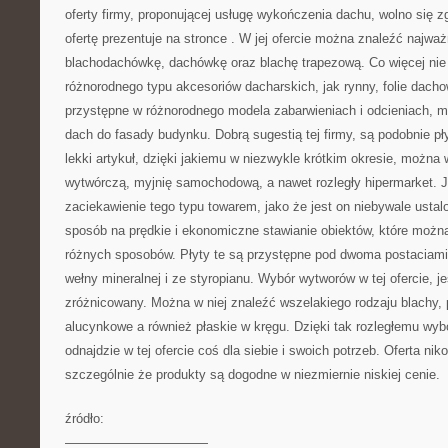
oferty firmy, proponującej usługę wykończenia dachu, wolno się zg
ofertę prezentuje na stronce
. W jej ofercie można znaleźć najważ
blachodachówkę, dachówkę oraz blachę trapezową. Co więcej nie
różnorodnego typu akcesoriów dacharskich, jak rynny, folie dachow
przystępne w różnorodnego modela zabarwieniach i odcieniach,
dach do fasady budynku. Dobrą sugestią tej firmy, są podobnie p
lekki artykuł, dzięki jakiemu w niezwykle krótkim okresie, można
wytwórczą, myjnię samochodową, a nawet rozległy hipermarket. J
zaciekawienie tego typu towarem, jako że jest on niebywale ustal
sposób na prędkie i ekonomiczne stawianie obiektów, które moż
różnych sposobów. Płyty te są przystępne pod dwoma postaciami,
wełny mineralnej i ze styropianu. Wybór wytworów w tej ofercie, j
zróżnicowany. Można w niej znaleźć wszelakiego rodzaju blachy
alucynkowe a również płaskie w kręgu. Dzięki tak rozległemu wyb
odnajdzie w tej ofercie coś dla siebie i swoich potrzeb. Oferta nik
szczególnie że produkty są dogodne w niezmiernie niskiej cenie.
źródło:
———————————