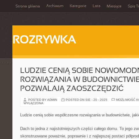
Archiwum
Kategorie
Lata
Strona główna
Miesiące
Spis T
ROZRYWKA
LUDZIE CENIĄ SOBIE NOWOMOD
ROZWIĄZANIA W BUDOWNICTWIE
POZWALAJĄ ZAOSZCZĘDZIĆ
POSTED BY ADMIN
POSTED ON SIE - 20 - 2025
MOŻLIWOŚĆ 
WYŁĄCZONA
Ludzie cenią sobie współczesne rozwiązania w budownictwie, jak
Dach to jedna z najistotniejszych części całego domu. To jego zw
skonstruowane poważnie, poprawnie i z najlepszej postaci półpro