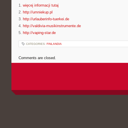
1.
więcej informacji tutaj
2.
http://umniekup.pl
3.
http://urlauberinfo-tuerkei.de
4.
http://valdivia-musikinstrumente.de
5.
http://vaping-star.de
CATEGORIES:
FINLANDIA
Comments are closed.