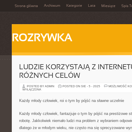
Archiwum
Kategorie
Lata
Strona główna
Miesiące
Spis T
ROZRYWKA
LUDZIE KORZYSTAJĄ Z INTERNE
RÓŻNYCH CELÓW
POSTED BY ADMIN
POSTED ON SIE - 5 - 2025
MOŻLIWOŚĆ K
WYŁĄCZONA
Każdy młody człowiek, roi o tym by pójść na sławne uczelnie
Każdy młody człowiek, fantazjuje o tym by pójść na prestiżowe 
robotę. Jakkolwiek niemało ludzi ma problem z wybraniem odpowi
dlatego że w młodym wieku, nie często ma się sprecyzowane wy