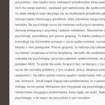
przyszłości. Jest bardzo dużo ciekawych przedmiotów, które pow
nich ma swoje wartości, ponieważ jest wartościowy dla społecze
że wiele młodych ludzi decyduje się na studiowanie przedmiotu ja
niezwyczajnie interesujący przedmiot, który zaciekawi swoją kom
tematów. Na psychologii rusza się mnóstwo rozlicznych tematów,
domenę powiązaną z psychiką i ludzkim intelektem. Niezmiernie 
psychologii, przerabiany jest proces grupowy. To bardzo praktyczn
konsultuje się różnorodne sytuacje z życia społeczeństwa, rozmai
kłopoty z nimi powiązane. Proces grupowy, to nadzwyczaj ciekawe
są również urządzane w formie bezpłatnej, nie tylko dla studentów
ciekawią się psychologią i przyzwyczajeniem społeczeństwa, na
portalem NGO. To portal dla osób chcących być na bieżąco z ży
są na nim rozmaite problemy z tym scalone, praca, obwieszczenia
wiadomości. Na takim portalu można spędzić niesłychanie miło cz
nas istotnych. Jeżeli kogoś frapuje taka problematyka, to z pew
trafiając na ten portal. Wskazane jest intrygować się psychologią
niesłychanie intrygująca problematyka, która nigdy nie nudzi. Na
psychologię, o ile wiąże się przyszłość z tym tematem.