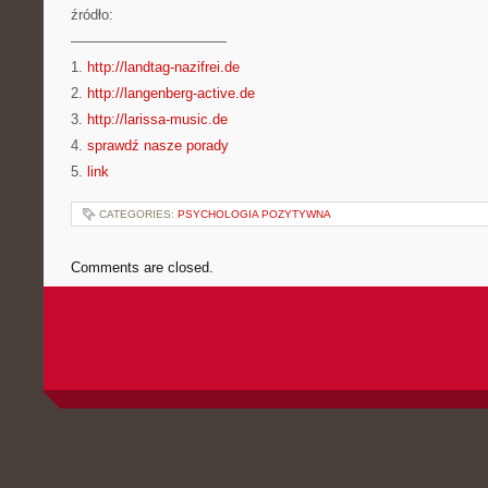
źródło:
———————————
1.
http://landtag-nazifrei.de
2.
http://langenberg-active.de
3.
http://larissa-music.de
4.
sprawdź nasze porady
5.
link
CATEGORIES:
PSYCHOLOGIA POZYTYWNA
Comments are closed.