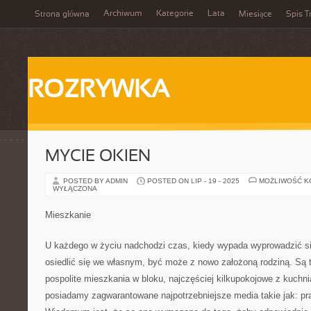
Archiwum
Kategorie
Lata
Strona główna
Miesiące
Spis T
ROZRYWKA
MYCIE OKIEN
POSTED BY ADMIN
POSTED ON LIP - 19 - 2025
MOŻLIWOŚĆ 
WYŁĄCZONA
Mieszkanie
U każdego w życiu nadchodzi czas, kiedy wypada wyprowadzić s
osiedlić się we własnym, być może z nowo założoną rodziną. Są t
pospolite mieszkania w bloku, najczęściej kilkupokojowe z kuchni
posiadamy zagwarantowane najpotrzebniejsze media takie jak: prą