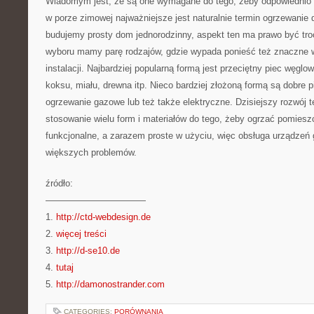
Wiadomym jest, że są one wymagane do tego, żeby odpowiednio 
w porze zimowej najważniejsze jest naturalnie termin ogrzewani
budujemy prosty dom jednorodzinny, aspekt ten ma prawo być tro
wyboru mamy parę rodzajów, gdzie wypada ponieść też znaczne 
instalacji. Najbardziej popularną formą jest przeciętny piec węg
koksu, miału, drewna itp. Nieco bardziej złożoną formą są dobre 
ogrzewanie gazowe lub też także elektryczne. Dzisiejszy rozwój t
stosowanie wielu form i materiałów do tego, żeby ogrzać pomiesz
funkcjonalne, a zarazem proste w użyciu, więc obsługa urządzeń
większych problemów.
źródło:
———————————
1.
http://ctd-webdesign.de
2.
więcej treści
3.
http://d-se10.de
4.
tutaj
5.
http://damonostrander.com
CATEGORIES:
PORÓWNANIA