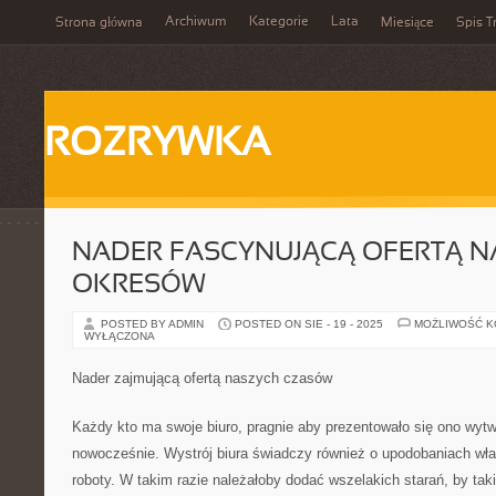
Archiwum
Kategorie
Lata
Strona główna
Miesiące
Spis T
ROZRYWKA
NADER FASCYNUJĄCĄ OFERTĄ 
OKRESÓW
POSTED BY ADMIN
POSTED ON SIE - 19 - 2025
MOŻLIWOŚĆ 
WYŁĄCZONA
Nader zajmującą ofertą naszych czasów
Każdy kto ma swoje biuro, pragnie aby prezentowało się ono wytw
nowocześnie. Wystrój biura świadczy również o upodobaniach właś
roboty. W takim razie należałoby dodać wszelakich starań, by taki