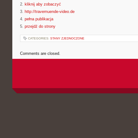
2.
kliknij aby zobaczyć
3.
http://travemuende-video.de
4.
pełna publikacja
5.
przejdź do strony
CATEGORIES:
STANY ZJEDNOCZONE
Comments are closed.