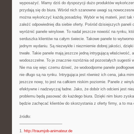
wyposażyć. Mamy dziś do dyspozycji dużo produktów wykończenio
przydają się do biura. Wśród nich szanowne uwagi są nowoczesne
można wykończyć każdą posadzkę. Wybór w tej materii, jest tak wi
zaleźć odpowiedniej dla siebie oferty. Pośród dzisiejszych paneli 
wyróżnić panele winylowe. To nadal jeszcze nowość na rynku, któr
serduszka klientów na całym świecie. Takowe panele to wytworn
jednym wydaniu. Są niezwykłe i niezmiernie dobrej jakości, dzięk
trwałe. Takie panele mają jeszcze jedną intrygującą właściwość, 
wodoszczelne. To je znacznie rozróżnia od pozostałych sugestii w
Nie ma się więc czemu dziwić, że wodoodporne panele podłogowe
nie długo są na rynku. Intrygująca jest również ich cena, jaka mim
jeszcze nowy, to jest na całkiem niskim poziomie. Panele z winyl
efektywne i nadzwyczaj ładne. Jako, że dobór ich odcieni jest nie
problemu będą pasować do każdego biura. Dzięki nim biuro zyska n
będzie zachęcać klientów do skorzystania z oferty firmy, a to ma 
źródło:
———————————
1.
http://traumjob-animateur.de