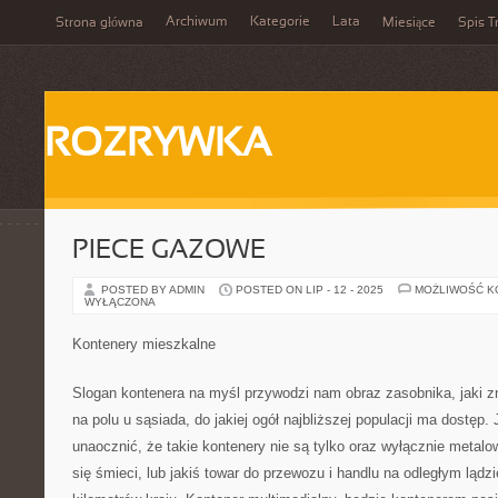
Archiwum
Kategorie
Lata
Strona główna
Miesiące
Spis T
ROZRYWKA
PIECE GAZOWE
POSTED BY ADMIN
POSTED ON LIP - 12 - 2025
MOŻLIWOŚĆ 
WYŁĄCZONA
Kontenery mieszkalne
Slogan kontenera na myśl przywodzi nam obraz zasobnika, jaki zn
na polu u sąsiada, do jakiej ogół najbliższej populacji ma dostęp.
unaocznić, że takie kontenery nie są tylko oraz wyłącznie metalow
się śmieci, lub jakiś towar do przewozu i handlu na odległym ląd