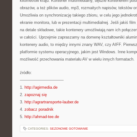
kilometrów kraju. Kontener multimedialny, będzie kontenerem po
obrazów, a też plików audio, mp3, rozmaitych napisów, tekstów o
Umożliwia on synchronizację takiego zbioru, w celu jego jednokro
ekranie monitora, lub w prezentacji multimedialnej. Jeśli jakiś fil
na detale składowe, takie kontenery umożliwiają nam ich połączeni
w całości. Uprzejmie zapraszamy na domenę kształtowniki alumin
kontenery audio, to między innymi znany WAV, czy AIFF. Pierwsz
platformie systemu operacyjnego, jakim jest Windows. Inne komp
możliwość przechowania materiału AV w wielu innych formatach.
źródło:
———————————
1.
http://agirmedia.de
2.
zapoznaj się
3.
http://agrartransporte-lauber.de
4.
zobacz poradnik
5.
http://ahmad-tee.de
CATEGORIES:
SEZONOWE GOTOWANIE