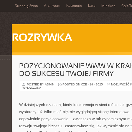
Archiwum
Kategorie
Lata
Strona główna
Miesiące
Spis T
ROZRYWKA
POZYCJONOWANIE WWW W KRAK
DO SUKCESU TWOJEJ FIRMY
POSTED BY ADMIN
POSTED ON CZE - 19 - 2025
MOŻLIWOŚĆ 
WYŁĄCZONA
W dzisiejszych czasach, kiedy konkurencja w sieci rośnie jak gr
wystarczy już tylko mieć pięknie wyglądającą stronę internetową
odpowiednie pozycjonowanie – zwłaszcza w tak dynamicznym mie
rozwoju swojego biznesu i zastanawiasz się, jak wyróżnić się na 