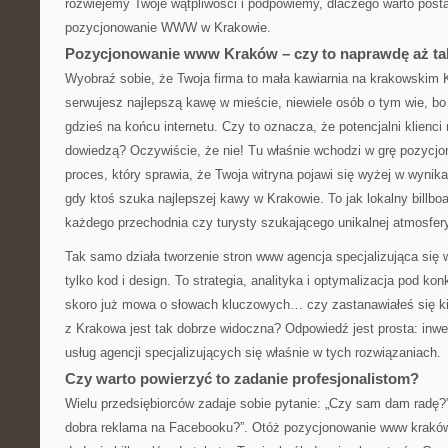
rozwiejemy Twoje wątpliwości i podpowiemy, dlaczego warto posta
pozycjonowanie WWW w Krakowie.
Pozycjonowanie www Kraków – czy to naprawdę aż t
Wyobraź sobie, że Twoja firma to mała kawiarnia na krakowskim
serwujesz najlepszą kawę w mieście, niewiele osób o tym wie, bo 
gdzieś na końcu internetu. Czy to oznacza, że potencjalni klienci 
dowiedzą? Oczywiście, że nie! Tu właśnie wchodzi w grę pozyc
proces, który sprawia, że Twoja witryna pojawi się wyżej w wyni
gdy ktoś szuka najlepszej kawy w Krakowie. To jak lokalny billbo
każdego przechodnia czy turysty szukającego unikalnej atmosfer
Tak samo działa tworzenie stron www agencja specjalizująca się 
tylko kod i design. To strategia, analityka i optymalizacja pod ko
skoro już mowa o słowach kluczowych… czy zastanawiałeś się ki
z Krakowa jest tak dobrze widoczna? Odpowiedź jest prosta: inwe
usług agencji specjalizujących się właśnie w tych rozwiązaniach.
Czy warto powierzyć to zadanie profesjonalistom?
Wielu przedsiębiorców zadaje sobie pytanie: „Czy sam dam radę?”
dobra reklama na Facebooku?”. Otóż pozycjonowanie www kraków t