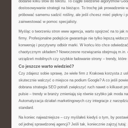
dodanie kilku słów do tekstu. To ciągłe śledzenie algorytmów Goog
dostosowywanie strategii na bieżąco. To trochę jak prowadzenie
próbować samemu sadzić rośliny, ale jeśli chcesz mieć piękny i pl
zainwestować w pomoc specjalisty.
Myśląc o tworzeniu stron www agencja, warto spojrzeć na to jak 
firmy. Profesjonalne podejście gwarantuje nie tylko lepszą widocz
konwersję i pozytywny odbiór marki. W końcu kto chce odwiedzać
chaotycznym układem? Nowoczesne rozwiązania obejmują m.in. 
urządzeń mobilnych czy szybkie ładowanie strony – trendy, któr
Co jeszcze warto wiedzieć?
Czy zdajesz sobie sprawę, że wiele firm z Krakowa korzysta z usł
skutecznie walczyć o miejsce na podium Google? A co jeśli powi
dobrana strategia SEO potrafi zwiększyć ruch nawet o kilkaset p
pulsie – trendy w branży zmieniają się równie szybko jak moda na
Automatyzacja działań marketingowych czy integracje z narzędzia
standard.
Na koniec najważniejsze – czy myślałeś kiedyś o tym, by posta
od jednej sprawdzonej agencji? Jeśli tak, koniecznie zajrzyj tutaj: