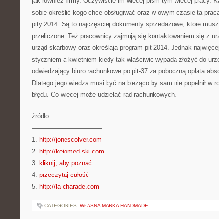
jak również firmy. Oczywiście im więcej pism tym więcej pracy.
sobie określić kogo chce obsługiwać oraz w owym czasie ta prac
pity 2014. Są to najczęściej dokumenty sprzedażowe, które mus
przeliczone. Też pracownicy zajmują się kontaktowaniem się z u
urząd skarbowy oraz określają program pit 2014. Jednak najwięc
styczniem a kwietniem kiedy tak właściwie wypada złożyć do urzę
odwiedzający biuro rachunkowe po pit-37 za poboczną opłata abso
Dlatego jego wiedza musi być na bieżąco by sam nie popełnił w ro
błędu. Co więcej może udzielać rad rachunkowych.
źródło:
———————————
1.
http://jonescolver.com
2.
http://keiomed-ski.com
3.
kliknij, aby poznać
4.
przeczytaj całość
5.
http://la-charade.com
CATEGORIES:
WŁASNA MARKA HANDMADE