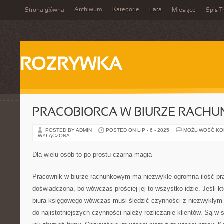
Archiwum
Kategorie
Lata
Strona główna
Miesiące
Spis T
ROZRYWKA
PRACOBIORCA W BIURZE RACH
POSTED BY ADMIN
POSTED ON LIP - 6 - 2025
MOŻLIWOŚĆ K
WYŁĄCZONA
Dla wielu osób to po prostu czarna magia
Pracownik w biurze rachunkowym ma niezwykle ogromną ilość pra
doświadczona, bo wówczas prościej jej to wszystko idzie. Jeśli kt
biura księgowego wówczas musi śledzić czynności z niezwykłym
do najistotniejszych czynności należy rozliczanie klientów. Są w 