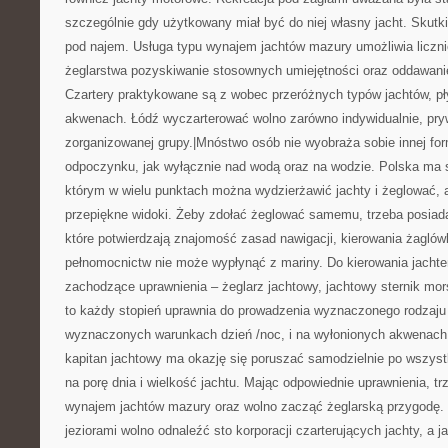
szczególnie gdy użytkowany miał być do niej własny jacht. Skut
pod najem. Usługa typu wynajem jachtów mazury umożliwia licz
żeglarstwa pozyskiwanie stosownych umiejętności oraz oddawani
Czartery praktykowane są z wobec przeróżnych typów jachtów, p
akwenach. Łódź wyczarterować wolno zarówno indywidualnie, pryw
zorganizowanej grupy.|Mnóstwo osób nie wyobraża sobie innej f
odpoczynku, jak wyłącznie nad wodą oraz na wodzie. Polska ma 
którym w wielu punktach można wydzierżawić jachty i żeglować, 
przepiękne widoki. Żeby zdołać żeglować samemu, trzeba posiada
które potwierdzają znajomość zasad nawigacji, kierowania żaglówk
pełnomocnictw nie może wypłynąć z mariny. Do kierowania jach
zachodzące uprawnienia – żeglarz jachtowy, jachtowy sternik mor
to każdy stopień uprawnia do prowadzenia wyznaczonego rodzaju 
wyznaczonych warunkach dzień /noc, i na wyłonionych akwenach 
kapitan jachtowy ma okazję się poruszać samodzielnie po wszys
na porę dnia i wielkość jachtu. Mając odpowiednie uprawnienia, tr
wynajem jachtów mazury oraz wolno zacząć żeglarską przygodę.
jeziorami wolno odnaleźć sto korporacji czarterujących jachty, a 