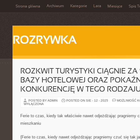
Archiwum
Kategorie
Lata
Strona główna
Miesiące
Spis T
ROZRYWKA
ROZKWIT TURYSTYKI CIĄGNIE Z
BAZY HOTELOWEJ ORAZ POKAŹN
KONKURENCJĘ W TEGO RODZAJ
POSTED BY ADMIN
POSTED ON SIE - 12 - 2025
MOŻLIWOŚĆ 
WYŁĄCZONA
Ferie to czas, kiedy tak właściwie nawet odjeżdżając pragniemy c
mieszkaniu
{Ferie to czas, kiedy nawet odjeżdżając pragniemy czuć się tak 