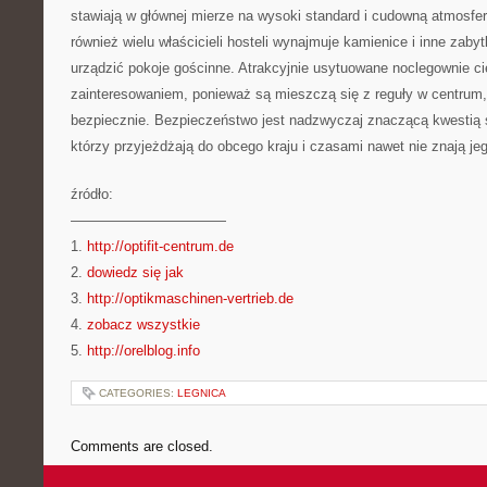
stawiają w głównej mierze na wysoki standard i cudowną atmosfe
również wielu właścicieli hosteli wynajmuje kamienice i inne zaby
urządzić pokoje gościnne. Atrakcyjnie usytuowane noclegownie c
zainteresowaniem, ponieważ są mieszczą się z reguły w centrum,
bezpiecznie. Bezpieczeństwo jest nadzwyczaj znaczącą kwestią 
którzy przyjeżdżają do obcego kraju i czasami nawet nie znają jeg
źródło:
———————————
1.
http://optifit-centrum.de
2.
dowiedz się jak
3.
http://optikmaschinen-vertrieb.de
4.
zobacz wszystkie
5.
http://orelblog.info
CATEGORIES:
LEGNICA
Comments are closed.