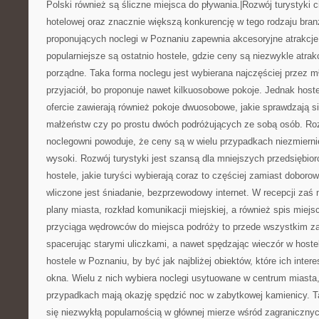
Polski również są śliczne miejsca do pływania.|Rozwój turystyki 
hotelowej oraz znacznie większą konkurencję w tego rodzaju bran
proponujących noclegi w Poznaniu zapewnia akcesoryjne atrakcje
popularniejsze są ostatnio hostele, gdzie ceny są niezwykle atrak
porządne. Taka forma noclegu jest wybierana najczęściej przez m
przyjaciół, bo proponuje nawet kilkuosobowe pokoje. Jednak host
ofercie zawierają również pokoje dwuosobowe, jakie sprawdzają się
małżeństw czy po prostu dwóch podróżujących ze sobą osób. Roz
noclegowni powoduje, że ceny są w wielu przypadkach niezmiernie
wysoki. Rozwój turystyki jest szansą dla mniejszych przedsiębi
hostele, jakie turyści wybierają coraz to częściej zamiast doboro
wliczone jest śniadanie, bezprzewodowy internet. W recepcji za
plany miasta, rozkład komunikacji miejskiej, a również spis miejsc,
przyciąga wędrowców do miejsca podróży to przede wszystkim zab
spacerując starymi uliczkami, a nawet spędzając wieczór w hostel
hostele w Poznaniu, by być jak najbliżej obiektów, które ich inter
okna. Wielu z nich wybiera noclegi usytuowane w centrum miasta
przypadkach mają okazję spędzić noc w zabytkowej kamienicy. T
się niezwykłą popularnością w głównej mierze wśród zagranicznyc