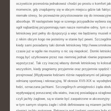
oczywiście przenośnia jednakowoż chodzi po prostu o komfort ja
momencie, gdy znajdujemy się w obcym miejscu gdzie tak fakty
niemałe stresy, bo przeważnie przystosowanie się do innowacyjn
absorbuje. W następstwie tego w szeregu przypadków wybiera się
ogół najbardziej przypominają nam nasze normalne odmy, tym o wi
letniskowy jest pełny do dyspozycji a więc nie będziemy musieli r
z nikim obcym kogo nie jesteśmy w stanie być pewni. Szczególni
kiedy sami posiadamy taki domek letniskowy http://www.smreko
czasie już w ogóle nie musimy o nic się niepokoić. Domki letnisk
mogą być użytkowane przez nas niemniej jednak równie poprawn
wypożyczać. Tak czy inaczej własny domek letniskowy to kolosal
wszystkim, kiedy pragniemy przyjemnie oraz przyjemnie spędzić 
przejmować.|Wypływanie łodziami różnie napędzanymi od jakiego
odmianę sportową i rekreacyjną. W okresie XVII-XIX w. wyodrębni
łodzi, oznaczana jachtami. Szczególnych umiejętności żąda obsłu
wypływającej poruszanej siła wiatru, inaczej posiadająca ożaglowa
czyli jachty żaglowe, są w stanie być zaopatrzone w akcesoryjny s
w tym samym stopniu żagle i silnik definiowane są mianem jach
również jachty motorowe. Rekreacja pod żaglami uważana była st