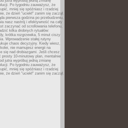
od jutra wypróbuj jedną zmianę
lucji. Po tygodniu zauważysz, że
kupić, mniej się spóźniasz i rzadziej
e, że dzień "uciekł" zanim się zaczął.
ąda pierwsza godzina po przebudzeniu,
ia nasz nastrój i efektywność na cały
st zaczynać od scrollowania telefonu,
dzić kilka drobnych rytuałów:
y, krótka rozgrzewka, 5 minut ciszy
ia. Wprowadzenie stałej rutyny
ukuje chaos decyzyjny. Kiedy wiesz,
 kolei, nie marnujesz energii na
e się nad drobiazgami. Jeśli chcesz
 prosty 10-minutowy plan, mentalnie
od jutra wypróbuj jedną zmianę
lucji. Po tygodniu zauważysz, że
kupić, mniej się spóźniasz i rzadziej
e, że dzień "uciekł" zanim się zaczął.