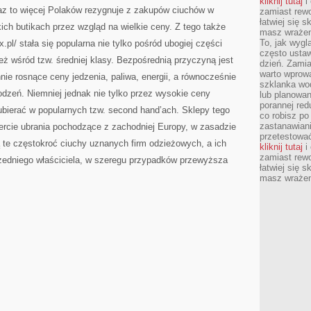
kliknij tutaj
i 
az to więcej Polaków rezygnuje z zakupów ciuchów w
zamiast rewo
łatwiej się s
ch butikach przez wzgląd na wielkie ceny. Z tego także
masz wrażeni
To, jak wygl
.pl/ stała się popularna nie tylko pośród ubogiej części
często ustaw
eż wśród tzw. średniej klasy. Bezpośrednią przyczyną jest
dzień. Zamia
warto wprowa
nie rosnące ceny jedzenia, paliwa, energii, a równocześnie
szklanka wod
dzeń. Niemniej jednak nie tylko przez wysokie ceny
lub planowan
porannej red
ubierać w popularnych tzw. second hand’ach. Sklepy tego
co robisz po
zastanawiani
ercie ubrania pochodzące z zachodniej Europy, w zasadzie
przetestować
Są te częstokroć ciuchy uznanych firm odzieżowych, a ich
kliknij tutaj
i 
zamiast rewo
zedniego właściciela, w szeregu przypadków przewyższa
łatwiej się s
masz wrażeni