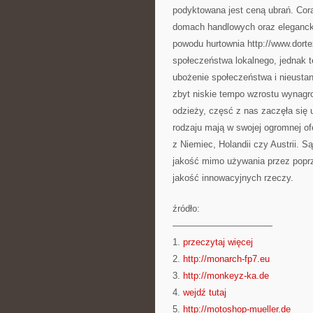
podyktowana jest ceną ubrań. Cor
domach handlowych oraz elegancki
powodu hurtownia http://www.dortex
społeczeństwa lokalnego, jednak t
ubożenie społeczeństwa i nieustan
zbyt niskie tempo wzrostu wynagro
odzieży, częsć z nas zaczęła się 
rodzaju mają w swojej ogromnej of
z Niemiec, Holandii czy Austrii. 
jakość mimo używania przez popr
jakość innowacyjnych rzeczy.
źródło:
———————————
1.
przeczytaj więcej
2.
http://monarch-fp7.eu
3.
http://monkeyz-ka.de
4.
wejdź tutaj
5.
http://motoshop-mueller.de