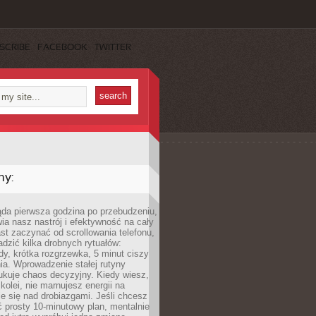
SCRIBE
FACEBOOK
TWITTER
my:
ąda pierwsza godzina po przebudzeniu,
ia nasz nastrój i efektywność na cały
st zaczynać od scrollowania telefonu,
dzić kilka drobnych rytuałów:
y, krótka rozgrzewka, 5 minut ciszy
ia. Wprowadzenie stałej rutyny
ukuje chaos decyzyjny. Kiedy wiesz,
 kolei, nie marnujesz energii na
e się nad drobiazgami. Jeśli chcesz
 prosty 10-minutowy plan, mentalnie