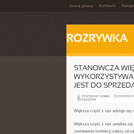
Archiwum
Katego
Strona główna
ROZRYWKA
STANOWCZA WIĘ
WYKORZYSTYWAN
JEST DO SPRZED
POSTED BY ADMIN
POSTED ON 
WYŁĄCZONA
Większa część z nas adoruje się m
Większa część z nas uwielbia się 
zestawienia konfekcji zależy od z