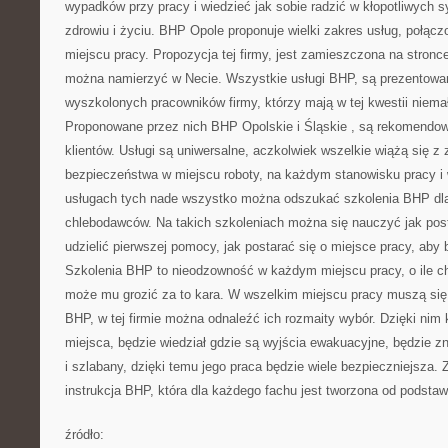
wypadków przy pracy i wiedzieć jak sobie radzić w kłopotliwych 
zdrowiu i życiu. BHP Opole proponuje wielki zakres usług, połą
miejscu pracy. Propozycja tej firmy, jest zamieszczona na stronce
można namierzyć w Necie. Wszystkie usługi BHP, są prezentow
wyszkolonych pracowników firmy, którzy mają w tej kwestii niema
Proponowane przez nich BHP Opolskie i Śląskie , są rekomendo
klientów. Usługi są uniwersalne, aczkolwiek wszelkie wiążą się 
bezpieczeństwa w miejscu roboty, na każdym stanowisku pracy 
usługach tych nade wszystko można odszukać szkolenia BHP dla
chlebodawców. Na takich szkoleniach można się nauczyć jak post
udzielić pierwszej pomocy, jak postarać się o miejsce pracy, aby
Szkolenia BHP to nieodzowność w każdym miejscu pracy, o ile ch
może mu grozić za to kara. W wszelkim miejscu pracy muszą się
BHP, w tej firmie można odnaleźć ich rozmaity wybór. Dzięki nim
miejsca, będzie wiedział gdzie są wyjścia ewakuacyjne, będzie z
i szlabany, dzięki temu jego praca będzie wiele bezpieczniejsza. 
instrukcja BHP, która dla każdego fachu jest tworzona od podstaw
źródło: