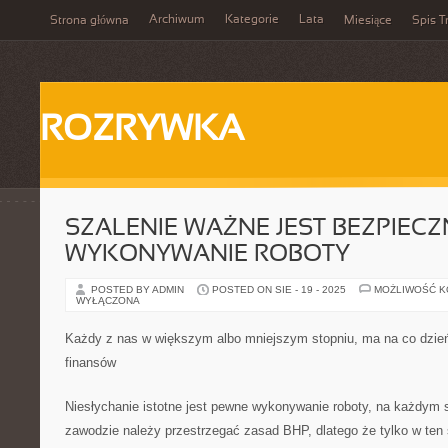
Archiwum
Kategorie
Lata
Strona główna
Miesiące
Spis T
ROZRYWKA
SZALENIE WAŻNE JEST BEZPIECZ
WYKONYWANIE ROBOTY
POSTED BY ADMIN
POSTED ON SIE - 19 - 2025
MOŻLIWOŚĆ 
WYŁĄCZONA
Każdy z nas w większym albo mniejszym stopniu, ma na co dzień
finansów
Niesłychanie istotne jest pewne wykonywanie roboty, na każdym
zawodzie należy przestrzegać zasad BHP, dlatego że tylko w ten