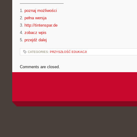
———————————
1.
poznaj możliwości
2.
pełna wersja
3.
http://tintenspar.de
4.
zobacz wpis
5.
przejdź dalej
CATEGORIES:
PRZYSZŁOŚĆ EDUKACJI
Comments are closed.