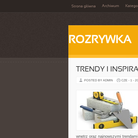
Archiwum
Katego
Strona główna
ROZRYWKA
TRENDY I INSPIR
POSTED BY ADMIN
CZE - 1 - 2
wnętrz oraz najnowszymi trendami