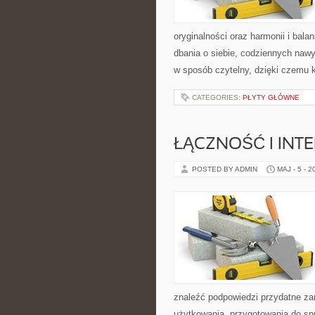
oryginalności oraz harmonii i bal
dbania o siebie, codziennych nawy
w sposób czytelny, dzięki czemu 
CATEGORIES:
PŁYTY GŁÓWNE
ŁĄCZNOŚĆ I INTE
POSTED BY ADMIN
MAJ - 5 - 2
znaleźć podpowiedzi przydatne za
użytkowania, przygotowania do sp