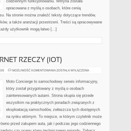
codziennym funkcjonowaniu. Witryna została
opracowana z myślą o osobach, które cenią
ansu. Na stronie można znaleźć teksty dotyczące trendów,
ków, a także aranżacji przestrzeni. Treści są opracowywane
każdy użytkownik mogą łatwo […]
RNET RZECZY (IOT)
ŁĄCZNOŚĆ
026
MOŻLIWOŚĆ KOMENTOWANIA
ZOSTAŁA WYŁĄCZONA
I
INTERNET
RZECZY
Moto Concierge to samochodowy serwis informacyjny,
(IOT)
który został przygotowany z myślą o osobach
zainteresowanych autami. Strona skupia się przede
wszystkim na praktycznych poradach związanych z
eksploatacją samochodów, zwłaszcza tych dostępnych
na rynku wtórnym. To miejsce, w którym czytelnik może
równo przed zakupem auta, jak i podczas jego codziennego
rzedaży czy oceny stanu technicznego pojazdu. Zobacz