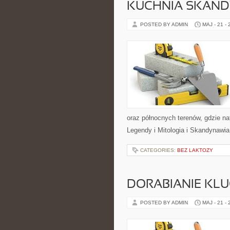
KUCHNIA SKAN
POSTED BY ADMIN
MAJ - 21 -
oraz północnych terenów, gdzie na
Legendy i Mitologia i Skandynawia
CATEGORIES:
BEZ LAKTOZY
DORABIANIE KL
POSTED BY ADMIN
MAJ - 21 -