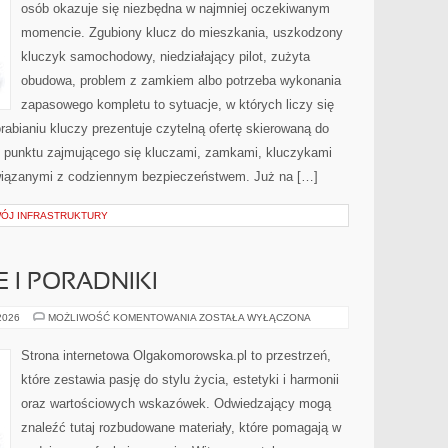
osób okazuje się niezbędna w najmniej oczekiwanym
momencie. Zgubiony klucz do mieszkania, uszkodzony
kluczyk samochodowy, niedziałający pilot, zużyta
obudowa, problem z zamkiem albo potrzeba wykonania
zapasowego kompletu to sytuacje, w których liczy się
abianiu kluczy prezentuje czytelną ofertę skierowaną do
 punktu zajmującego się kluczami, zamkami, kluczykami
iązanymi z codziennym bezpieczeństwem. Już na […]
WÓJ INFRASTRUKTURY
 I PORADNIKI
ŻYCIE
 2026
MOŻLIWOŚĆ KOMENTOWANIA
ZOSTAŁA WYŁĄCZONA
CODZIENNE
I
PORADNIKI
Strona internetowa Olgakomorowska.pl to przestrzeń,
które zestawia pasję do stylu życia, estetyki i harmonii
oraz wartościowych wskazówek. Odwiedzający mogą
znaleźć tutaj rozbudowane materiały, które pomagają w