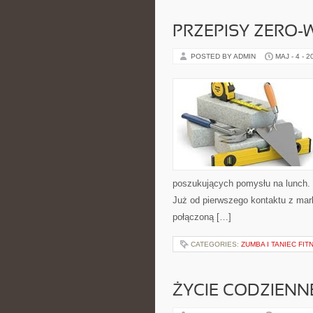
PRZEPISY ZERO-
POSTED BY ADMIN
MAJ - 4 - 2
poszukujących pomysłu na lunch.
Już od pierwszego kontaktu z mark
połączoną […]
CATEGORIES:
ZUMBA I TANIEC FIT
ŻYCIE CODZIENN