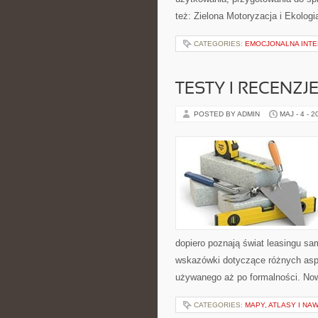
też: Zielona Motoryzacja i Ekologi
CATEGORIES:
EMOCJONALNA INTE
TESTY I RECENZJ
POSTED BY ADMIN
MAJ - 4 - 2
dopiero poznają świat leasingu s
wskazówki dotyczące różnych asp
używanego aż po formalności. Now
CATEGORIES:
MAPY, ATLASY I NA