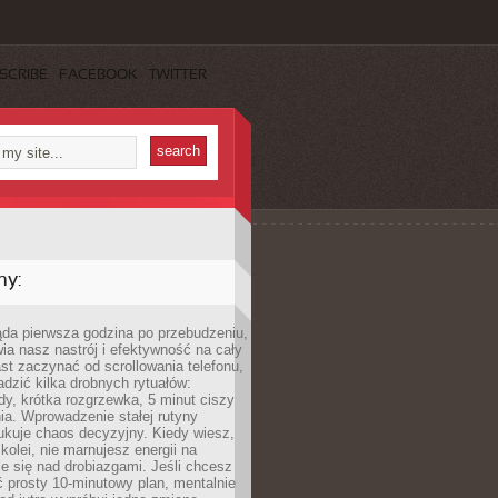
SCRIBE
FACEBOOK
TWITTER
my:
ąda pierwsza godzina po przebudzeniu,
ia nasz nastrój i efektywność na cały
st zaczynać od scrollowania telefonu,
dzić kilka drobnych rytuałów:
y, krótka rozgrzewka, 5 minut ciszy
ia. Wprowadzenie stałej rutyny
ukuje chaos decyzyjny. Kiedy wiesz,
 kolei, nie marnujesz energii na
e się nad drobiazgami. Jeśli chcesz
 prosty 10-minutowy plan, mentalnie