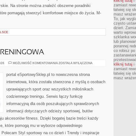
kliknij tutaj
i 
zamiast rewo
arskie. Na stronie można znaleźć obszerne poradniki
łatwiej się s
tóre pomagają stworzyć komfortowe miejsce do życia. M-
masz wrażeni
To, jak wygl
często ustaw
dzień. Zamia
warto wprowa
OLSCE
szklanka wod
lub planowan
porannej red
co robisz po
 TRENINGOWA
zastanawiani
przetestować
DRESY
026
MOŻLIWOŚĆ KOMENTOWANIA
ZOSTAŁA WYŁĄCZONA
kliknij tutaj
i 
I
zamiast rewo
ODZIEŻ
TRENINGOWA
łatwiej się s
portal eSportowySklep.pl to nowoczesna strona
masz wrażeni
internetowa, która została stworzona z myślą o osobach
uprawiających sport oraz wszystkich miłośnikach
codziennego treningu. Serwis łączy funkcję
informacyjną dla osób poszukujących sprawdzonych
informacji dotyczących odzieży sportowej, butów
u akcesoriów fitness. Dzięki bogatej bazie treści każdy
cje, które pomogą mu w wyborze odpowiedniego
 Polecam Styl sportowy na co dzień i Trendy i inspiracje