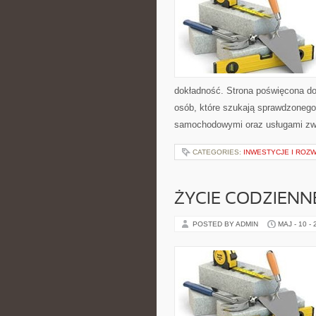
dokładność. Strona poświęcona dor
osób, które szukają sprawdzonego
samochodowymi oraz usługami zw
CATEGORIES:
INWESTYCJE I ROZ
ŻYCIE CODZIENNE
POSTED BY ADMIN
MAJ - 10 -