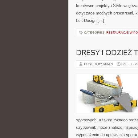
kreatywne projekty i Style wnętrz
dotyczące modnych przestrzeni, k
Loft Design […]
CATEGORIES:
RESTAURACJE W P
DRESY I ODZIEŻ
POSTED BY ADMIN
CZE - 1 - 2
sportowych, a także różnego rodzaj
użytkownik może znaleźć inspira
wyposażenia do uprawiania sportu.