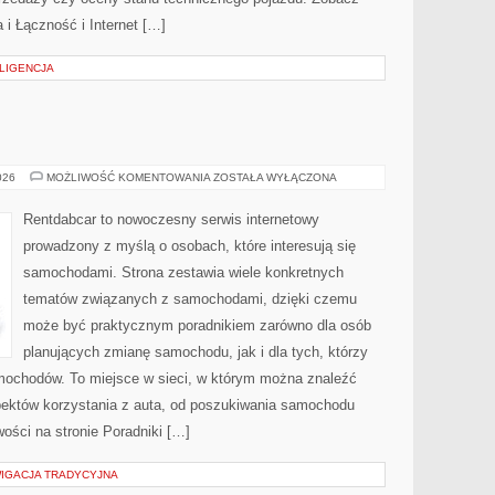
a i Łączność i Internet […]
LIGENCJA
E
TESTY
026
MOŻLIWOŚĆ KOMENTOWANIA
ZOSTAŁA WYŁĄCZONA
I
RECENZJE
Rentdabcar to nowoczesny serwis internetowy
prowadzony z myślą o osobach, które interesują się
samochodami. Strona zestawia wiele konkretnych
tematów związanych z samochodami, dzięki czemu
może być praktycznym poradnikiem zarówno dla osób
planujących zmianę samochodu, jak i dla tych, którzy
amochodów. To miejsce w sieci, w którym można znaleźć
ektów korzystania z auta, od poszukiwania samochodu
ości na stronie Poradniki […]
WIGACJA TRADYCYJNA