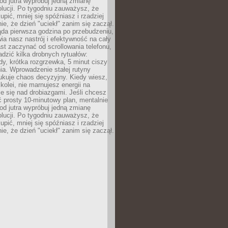
od jutra wypróbuj jedną zmianę
lucji. Po tygodniu zauważysz, że
kupić, mniej się spóźniasz i rzadziej
e, że dzień "uciekł" zanim się zaczął.
ąda pierwsza godzina po przebudzeniu,
ia nasz nastrój i efektywność na cały
st zaczynać od scrollowania telefonu,
dzić kilka drobnych rytuałów:
y, krótka rozgrzewka, 5 minut ciszy
ia. Wprowadzenie stałej rutyny
ukuje chaos decyzyjny. Kiedy wiesz,
 kolei, nie marnujesz energii na
e się nad drobiazgami. Jeśli chcesz
 prosty 10-minutowy plan, mentalnie
od jutra wypróbuj jedną zmianę
lucji. Po tygodniu zauważysz, że
kupić, mniej się spóźniasz i rzadziej
e, że dzień "uciekł" zanim się zaczął.