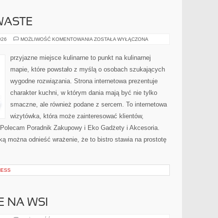
WASTE
PRZEPISY
026
MOŻLIWOŚĆ KOMENTOWANIA
ZOSTAŁA WYŁĄCZONA
ZERO-
WASTE
przyjazne miejsce kulinarne to punkt na kulinarnej
mapie, które powstało z myślą o osobach szukających
wygodne rozwiązania. Strona internetowa prezentuje
charakter kuchni, w którym dania mają być nie tylko
smaczne, ale również podane z sercem. To internetowa
wizytówka, która może zainteresować klientów,
 Polecam Poradnik Zakupowy i Eko Gadżety i Akcesoria.
ą można odnieść wrażenie, że to bistro stawia na prostotę
NESS
E NA WSI