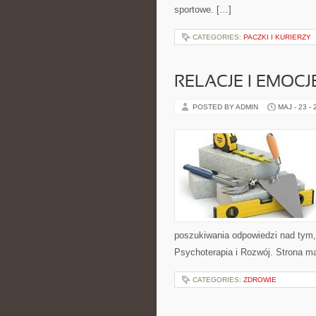
sportowe. […]
CATEGORIES:
PACZKI I KURIERZY
RELACJE I EMOCJ
POSTED BY ADMIN
MAJ - 23 -
poszukiwania odpowiedzi nad tym, 
Psychoterapia i Rozwój. Strona m
CATEGORIES:
ZDROWIE