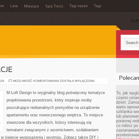
rie
Lata
Tagi nasze
Tagi
Miesiące
Spis Treści
SUB
ACJE
Poleca
TRENDY
026
MOŻLIWOŚĆ KOMENTOWANIA
ZOSTAŁA WYŁĄCZONA
I
INSPIRACJE
M-Loft Design to oryginalny blog poświęcony tematyce
To, jak wygl
często ustaw
projektowania przestrzeni, który inspiruje osoby
dzień. Zamia
warto wprowa
poszukujące niebanalnych pomysłów na urządzenie
szklanka wod
apartamentu oraz nowoczesnego wnętrza. To miejsce
lub planowan
porannej red
stworzone dla wszystkich, którzy interesują się
co robisz po
tematami związanymi z wzornictwem, ozdabianiem
zastanawiani
przetestować
 w świecie wyposażenia i wystroju. Zobacz także DIY i