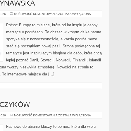
DYNAWSKA
KUCHNIA
 2026
MOŻLIWOŚĆ KOMENTOWANIA
ZOSTAŁA WYŁĄCZONA
SKANDYNAWSKA
Północ Europy to miejsce, które od lat inspiruje osoby
marzące o podróżach. To obszar, w którym dzika natura
spotyka się z nowoczesnością, a każda podróż może
stać się początkiem nowej pasji. Strona poświęcona tej
tematyce jest inspirującym blogiem dla osób, które chcą
lepiej poznać Danii, Szwecji, Norwegii, Finlandii, Islandii
tura tworzy niezwykłą atmosferę. Nowości na stronie to
. To internetowe miejsce dla […]
UCZYKÓW
DORABIANIE
 2026
MOŻLIWOŚĆ KOMENTOWANIA
ZOSTAŁA WYŁĄCZONA
KLUCZYKÓW
Fachowe dorabianie kluczy to pomoc, która dla wielu