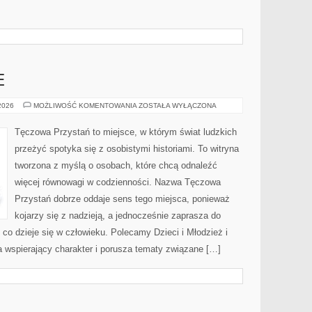
E
RELACJE
 2026
MOŻLIWOŚĆ KOMENTOWANIA
ZOSTAŁA WYŁĄCZONA
I
EMOCJE
Tęczowa Przystań to miejsce, w którym świat ludzkich
przeżyć spotyka się z osobistymi historiami. To witryna
tworzona z myślą o osobach, które chcą odnaleźć
więcej równowagi w codzienności. Nazwa Tęczowa
Przystań dobrze oddaje sens tego miejsca, ponieważ
kojarzy się z nadzieją, a jednocześnie zaprasza do
co dzieje się w człowieku. Polecamy Dzieci i Młodzież i
a wspierający charakter i porusza tematy związane […]