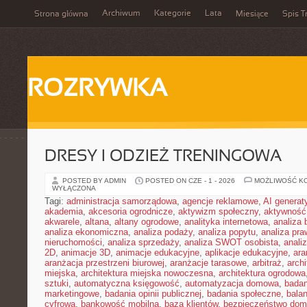
Archiwum
Kategorie
Lata
Strona główna
Miesiące
Spis T
ROZRYWKA
DRESY I ODZIEŻ TRENINGOWA
POSTED BY ADMIN
POSTED ON CZE - 1 - 2026
MOŻLIWOŚĆ K
WYŁĄCZONA
Tagi:
administracja samorządowa
,
agencje reklamowe
,
AI genera
akademia
,
akcesoria ogrodnicze
,
aktywizm społeczny
,
aktywność
akwarele
,
altana
,
altany ogrodowe
,
analityka internetowa
,
analiza
analiza ekonomiczna
,
analiza podaży
,
analiza popytu
,
analiza pr
nieruchomości
,
analiza sprzedaży
,
analiza SWOT osobista
,
analiz
2D
,
animacje 3D
,
animacje edukacyjne
,
aplikacje edukacyjne
,
ara
aranżacja przestrzeni biurowej
,
aranżacje tarasowe
,
arbitraż
,
archi
miejska
,
architektura miejska nowoczesna
,
architektura ogrodowa
sztuki
,
automatyczna księgowość
,
automatyzacja domowa
,
badan
marketingowe
,
badania opinii publicznej
,
badania społeczne
,
bala
cyfrowa
,
bankowość mobilna
,
baza klientów
,
bezpieczeństwo do