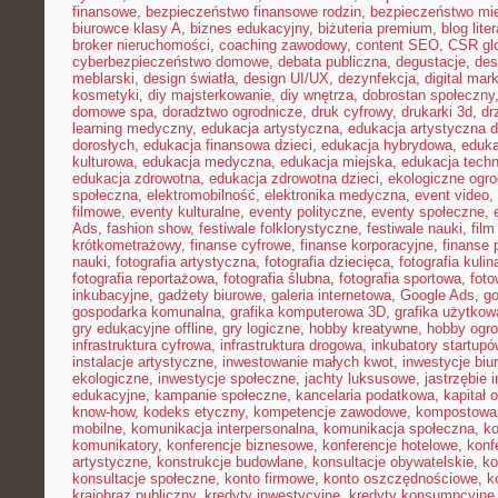
finansowe
,
bezpieczeństwo finansowe rodzin
,
bezpieczeństwo mie
biurowce klasy A
,
biznes edukacyjny
,
biżuteria premium
,
blog lite
broker nieruchomości
,
coaching zawodowy
,
content SEO
,
CSR gl
cyberbezpieczeństwo domowe
,
debata publiczna
,
degustacje
,
des
meblarski
,
design światła
,
design UI/UX
,
dezynfekcja
,
digital mar
kosmetyki
,
diy majsterkowanie
,
diy wnętrza
,
dobrostan społeczny
domowe spa
,
doradztwo ogrodnicze
,
druk cyfrowy
,
drukarki 3d
,
dr
learning medyczny
,
edukacja artystyczna
,
edukacja artystyczna d
dorosłych
,
edukacja finansowa dzieci
,
edukacja hybrydowa
,
eduka
kulturowa
,
edukacja medyczna
,
edukacja miejska
,
edukacja tech
edukacja zdrowotna
,
edukacja zdrowotna dzieci
,
ekologiczne ogro
społeczna
,
elektromobilność
,
elektronika medyczna
,
event video
,
filmowe
,
eventy kulturalne
,
eventy polityczne
,
eventy społeczne
,
Ads
,
fashion show
,
festiwale folklorystyczne
,
festiwale nauki
,
fil
krótkometrażowy
,
finanse cyfrowe
,
finanse korporacyjne
,
finanse 
nauki
,
fotografia artystyczna
,
fotografia dziecięca
,
fotografia kulin
fotografia reportażowa
,
fotografia ślubna
,
fotografia sportowa
,
foto
inkubacyjne
,
gadżety biurowe
,
galeria internetowa
,
Google Ads
,
go
gospodarka komunalna
,
grafika komputerowa 3D
,
grafika użytkow
gry edukacyjne offline
,
gry logiczne
,
hobby kreatywne
,
hobby ogro
infrastruktura cyfrowa
,
infrastruktura drogowa
,
inkubatory startupó
instalacje artystyczne
,
inwestowanie małych kwot
,
inwestycje biu
ekologiczne
,
inwestycje społeczne
,
jachty luksusowe
,
jastrzębie 
edukacyjne
,
kampanie społeczne
,
kancelaria podatkowa
,
kapitał 
know-how
,
kodeks etyczny
,
kompetencje zawodowe
,
kompostowa
mobilne
,
komunikacja interpersonalna
,
komunikacja społeczna
,
ko
komunikatory
,
konferencje biznesowe
,
konferencje hotelowe
,
konf
artystyczne
,
konstrukcje budowlane
,
konsultacje obywatelskie
,
ko
konsultacje społeczne
,
konto firmowe
,
konto oszczędnościowe
,
k
krajobraz publiczny
,
kredyty inwestycyjne
,
kredyty konsumpcyjne