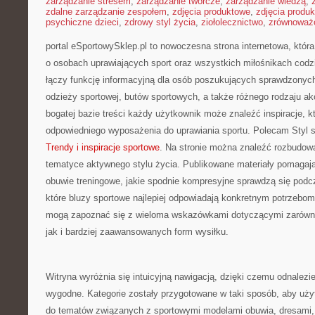
zarządzanie stresem
,
zarządzanie twórcze
,
zarządzanie wiedzą
,
zdalne zarządzanie zespołem
,
zdjęcia produktowe
,
zdjęcia produ
psychiczne dzieci
,
zdrowy styl życia
,
ziołolecznictwo
,
zrównoważo
portal eSportowySklep.pl to nowoczesna strona internetowa, któr
o osobach uprawiających sport oraz wszystkich miłośnikach codz
łączy funkcję informacyjną dla osób poszukujących sprawdzonych
odzieży sportowej, butów sportowych, a także różnego rodzaju akc
bogatej bazie treści każdy użytkownik może znaleźć inspiracje,
odpowiedniego wyposażenia do uprawiania sportu. Polecam Styl s
Trendy i inspiracje sportowe
. Na stronie można znaleźć rozbudow
tematyce aktywnego stylu życia. Publikowane materiały pomagają
obuwie treningowe, jakie spodnie kompresyjne sprawdzą się podc
które bluzy sportowe najlepiej odpowiadają konkretnym potrzebo
mogą zapoznać się z wieloma wskazówkami dotyczącymi zarówno
jak i bardziej zaawansowanych form wysiłku.
Witryna wyróżnia się intuicyjną nawigacją, dzięki czemu odnalezien
wygodne. Kategorie zostały przygotowane w taki sposób, aby uż
do tematów związanych z sportowymi modelami obuwia, dresami,