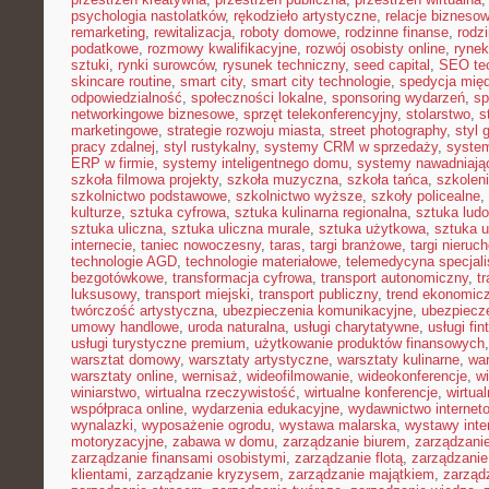
psychologia nastolatków
,
rękodzieło artystyczne
,
relacje bizneso
remarketing
,
rewitalizacja
,
roboty domowe
,
rodzinne finanse
,
rodz
podatkowe
,
rozmowy kwalifikacyjne
,
rozwój osobisty online
,
rynek
sztuki
,
rynki surowców
,
rysunek techniczny
,
seed capital
,
SEO te
skincare routine
,
smart city
,
smart city technologie
,
spedycja mię
odpowiedzialność
,
społeczności lokalne
,
sponsoring wydarzeń
,
sp
networkingowe biznesowe
,
sprzęt telekonferencyjny
,
stolarstwo
,
s
marketingowe
,
strategie rozwoju miasta
,
street photography
,
styl 
pracy zdalnej
,
styl rustykalny
,
systemy CRM w sprzedaży
,
syste
ERP w firmie
,
systemy inteligentnego domu
,
systemy nawadniają
szkoła filmowa projekty
,
szkoła muzyczna
,
szkoła tańca
,
szkolen
szkolnictwo podstawowe
,
szkolnictwo wyższe
,
szkoły policealne
,
kulturze
,
sztuka cyfrowa
,
sztuka kulinarna regionalna
,
sztuka lud
sztuka uliczna
,
sztuka uliczna murale
,
sztuka użytkowa
,
sztuka 
internecie
,
taniec nowoczesny
,
taras
,
targi branżowe
,
targi nieruc
technologie AGD
,
technologie materiałowe
,
telemedycyna specjal
bezgotówkowe
,
transformacja cyfrowa
,
transport autonomiczny
,
t
luksusowy
,
transport miejski
,
transport publiczny
,
trend ekonomic
twórczość artystyczna
,
ubezpieczenia komunikacyjne
,
ubezpiecz
umowy handlowe
,
uroda naturalna
,
usługi charytatywne
,
usługi fin
usługi turystyczne premium
,
użytkowanie produktów finansowych
warsztat domowy
,
warsztaty artystyczne
,
warsztaty kulinarne
,
wa
warsztaty online
,
wernisaż
,
wideofilmowanie
,
wideokonferencje
,
w
winiarstwo
,
wirtualna rzeczywistość
,
wirtualne konferencje
,
wirtual
współpraca online
,
wydarzenia edukacyjne
,
wydawnictwo internet
wynalazki
,
wyposażenie ogrodu
,
wystawa malarska
,
wystawy inte
motoryzacyjne
,
zabawa w domu
,
zarządzanie biurem
,
zarządzan
zarządzanie finansami osobistymi
,
zarządzanie flotą
,
zarządzanie
klientami
,
zarządzanie kryzysem
,
zarządzanie majątkiem
,
zarząd