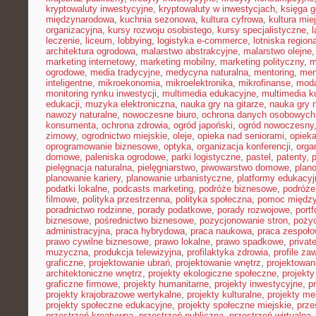
kryptowaluty inwestycyjne
,
kryptowaluty w inwestycjach
,
księga g
międzynarodowa
,
kuchnia sezonowa
,
kultura cyfrowa
,
kultura mie
organizacyjna
,
kursy rozwoju osobistego
,
kursy specjalistyczne
,
l
leczenie
,
liceum
,
lobbying
,
logistyka e-commerce
,
lotniska region
architektura ogrodowa
,
malarstwo abstrakcyjne
,
malarstwo olejne
marketing internetowy
,
marketing mobilny
,
marketing polityczny
,
m
ogrodowe
,
media tradycyjne
,
medycyna naturalna
,
mentoring
,
men
inteligentne
,
mikroekonomia
,
mikroelektronika
,
mikrofinanse
,
moda
monitoring rynku inwestycji
,
multimedia edukacyjne
,
multimedia ku
edukacji
,
muzyka elektroniczna
,
nauka gry na gitarze
,
nauka gry n
nawozy naturalne
,
nowoczesne biuro
,
ochrona danych osobowych
konsumenta
,
ochrona zdrowia
,
ogród japoński
,
ogród nowoczesny
zimowy
,
ogrodnictwo miejskie
,
oleje
,
opieka nad seniorami
,
opiek
oprogramowanie biznesowe
,
optyka
,
organizacja konferencji
,
orga
domowe
,
paleniska ogrodowe
,
parki logistyczne
,
pastel
,
patenty
,
p
pielęgnacja naturalna
,
pielęgniarstwo
,
piwowarstwo domowe
,
plan
planowanie kariery
,
planowanie urbanistyczne
,
platformy edukacyj
podatki lokalne
,
podcasts marketing
,
podróże biznesowe
,
podróże
filmowe
,
polityka przestrzenna
,
polityka społeczna
,
pomoc międz
poradnictwo rodzinne
,
porady podatkowe
,
porady rozwojowe
,
portf
biznesowe
,
pośrednictwo biznesowe
,
pozycjonowanie stron
,
poży
administracyjna
,
praca hybrydowa
,
praca naukowa
,
praca zespoło
prawo cywilne biznesowe
,
prawo lokalne
,
prawo spadkowe
,
privat
muzyczna
,
produkcja telewizyjna
,
profilaktyka zdrowia
,
profile z
graficzne
,
projektowanie ubrań
,
projektowanie wnętrz
,
projektowan
architektoniczne wnętrz
,
projekty ekologiczne społeczne
,
projekty
graficzne firmowe
,
projekty humanitarne
,
projekty inwestycyjne
,
p
projekty krajobrazowe wertykalne
,
projekty kulturalne
,
projekty m
projekty społeczne edukacyjne
,
projekty społeczne miejskie
,
prze
przestrzeń kreatywna
,
przestrzeń publiczna
,
przestrzeń wirtualna