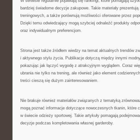
W serwisie regularnie pojawiają się rankingi, które pomagają uż
bardziej świadome decyzje zakupowe. Takie materiały prezentują
treningowych, a także porównują możliwości oferowane przez pop
Dzięki temu odwiedzający mogą szybciej odnaleźć produkty odpo
oraz indywidualnym preferencjom.
Strona jest także źródłem wiedzy na temat aktualnych trendów z
i aktywnego stylu życia. Publikacje dotyczą między innymi modny
pokazując jak łączyć wygodę z atrakcyjnym wyglądem. Coraz wię
ubrania nie tylko na trening, ale również jako element codziennych 
treści cieszą się dużym zainteresowaniem.
Nie brakuje również materiałów związanych z tematyką zrównowa
mogą poznać informacje dotyczące nowoczesnych tkanin, które co
w świecie odzieży sportowej. Takie artykuły pomagają podejmowa
decyzje podczas kompletowania własnej garderoby.