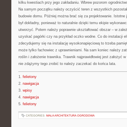
kilku kwestiach przy jego zakładaniu. Wbrew pozorom ogrodnictwo
Na samym początku należy oczyścić teren z wszystkich pozostało
budowie domu. Później można brać się za projektowanie. Istotne j
był dokładny, ponieważ to naturalnie dzięki temu ekipie wykonawcz
utworzyć. Potem należy poprawnie ukształtować obszar – w zale
uzyskać pagórki czy na przykład oczko wodne. Co do instalacji ele
zdecydujemy się na instalację wysokonapięciową to trzeba pamięt
może tylko fachowiec z uprawnieniami. Na sam koniec należy zat
roślin i założenie trawnika. Trawnik najprawidłowiej jest założyć w
nie zdążymy tego zrobić to należy zaczekać do końca lata.
1.
felietony
2.
nawigacja
3.
wpisy
4.
nawigacja
5.
felietony
CATEGORIES:
MAŁA ARCHITEKTURA OGRODOWA