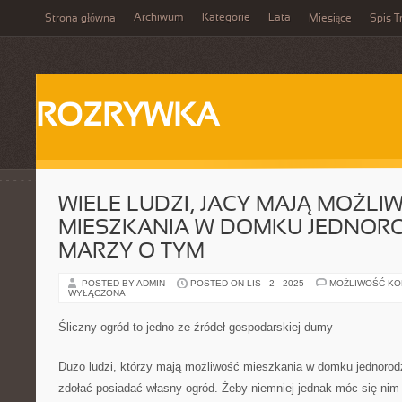
Archiwum
Kategorie
Lata
Strona główna
Miesiące
Spis T
ROZRYWKA
WIELE LUDZI, JACY MAJĄ MOŻLI
MIESZKANIA W DOMKU JEDNOR
MARZY O TYM
POSTED BY ADMIN
POSTED ON LIS - 2 - 2025
MOŻLIWOŚĆ K
WYŁĄCZONA
Śliczny ogród to jedno ze źródeł gospodarskiej dumy
Dużo ludzi, którzy mają możliwość mieszkania w domku jednoro
zdołać posiadać własny ogród. Żeby niemniej jednak móc się ni