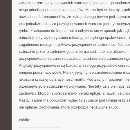
związku z tym pozycjonowanietowaru danej jednostki gospodarcz
niego adnotacji potencjalnych klientów. Ma on być widoczny, zac
uświadamiać konsumentów, że zakup danego towaru jest najważ
jest jednakże taka, że pozycjonowanie towaru nie jest sympatycz
rynku. Zachęcenie do kupna może odbywać się w sposób jak najbar
naturalny przy wykorzystaniu reklamy, porządnego opakowania – 
zagadnienie rodzaju http://www.pozycjonowanie-stron.biz/. Nie p
sztucznie przez przedsięwzięcia osób trzecich. Jak się albowiem 
pozycjonowanie nie zawsze zezwala na odniesienie zamierzonego 
Artykuły pozycjonowane są bardzo w szeregu przypadków odrzuc
omijane przez nabywców. Nie skrywajmy, że zainteresowanie moż
jakości a rzadziej od znajomości marki. Pod żadnym pozorem nie
przedsięwzięcie sztucznie wywoływane. Niestety dziś pieniądz rz
zachowań, których społeczeństwo nie akceptuje, a nawet nie chce
Każdy, zatem ma obowiązek wziąć tą sytuację pod uwagę oraz zat
nie opłacać zachowania, które przynoszą negatywne skutki.
źródło:
———————————