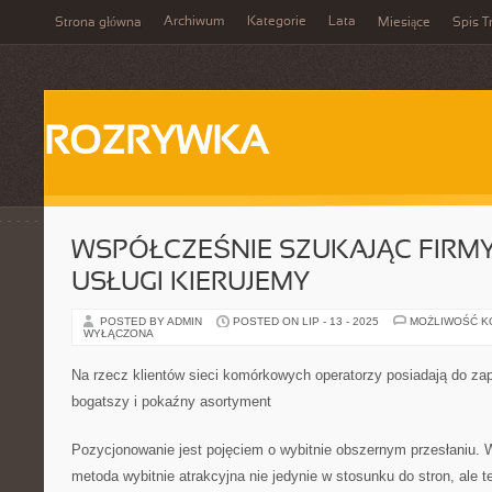
Archiwum
Kategorie
Lata
Strona główna
Miesiące
Spis T
ROZRYWKA
WSPÓŁCZEŚNIE SZUKAJĄC FIRMY
USŁUGI KIERUJEMY
POSTED BY ADMIN
POSTED ON LIP - 13 - 2025
MOŻLIWOŚĆ 
WYŁĄCZONA
Na rzecz klientów sieci komórkowych operatorzy posiadają do za
bogatszy i pokaźny asortyment
Pozycjonowanie jest pojęciem o wybitnie obszernym przesłaniu. W 
metoda wybitnie atrakcyjna nie jedynie w stosunku do stron, ale 