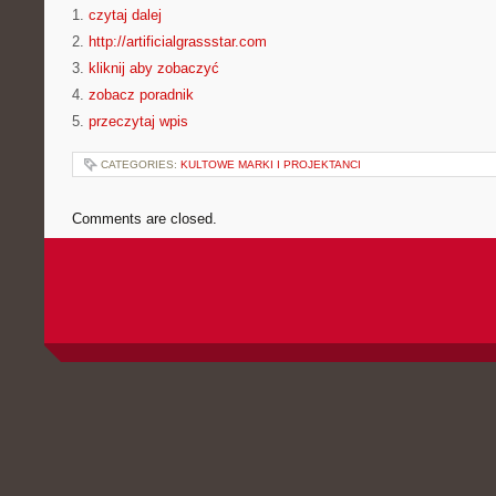
1.
czytaj dalej
2.
http://artificialgrassstar.com
3.
kliknij aby zobaczyć
4.
zobacz poradnik
5.
przeczytaj wpis
CATEGORIES:
KULTOWE MARKI I PROJEKTANCI
Comments are closed.