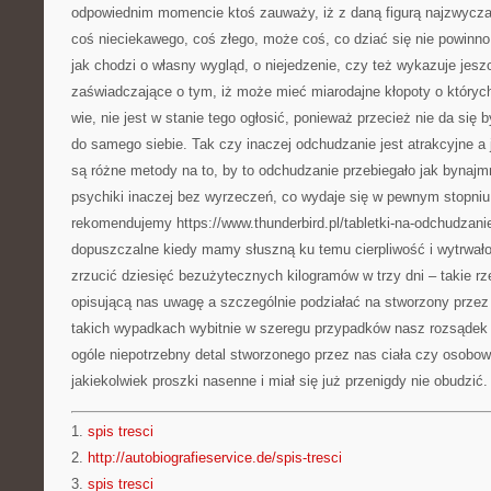
odpowiednim momencie ktoś zauważy, iż z daną figurą najzwyczajn
coś nieciekawego, coś złego, może coś, co dziać się nie powinno
jak chodzi o własny wygląd, o niejedzenie, czy też wykazuje jesz
zaświadczające o tym, iż może mieć miarodajne kłopoty o który
wie, nie jest w stanie tego ogłosić, ponieważ przecież nie da si
do samego siebie. Tak czy inaczej odchudzanie jest atrakcyjne a 
są różne metody na to, by to odchudzanie przebiegało jak bynajmn
psychiki inaczej bez wyrzeczeń, co wydaje się w pewnym stopniu
rekomendujemy https://www.thunderbird.pl/tabletki-na-odchudzanie
dopuszczalne kiedy mamy słuszną ku temu cierpliwość i wytrwało
zrzucić dziesięć bezużytecznych kilogramów w trzy dni – takie 
opisującą nas uwagę a szczególnie podziałać na stworzony przez
takich wypadkach wybitnie w szeregu przypadków nasz rozsądek
ogóle niepotrzebny detal stworzonego przez nas ciała czy osobow
jakiekolwiek proszki nasenne i miał się już przenigdy nie obudzić.
1.
spis tresci
2.
http://autobiografieservice.de/spis-tresci
3.
spis tresci