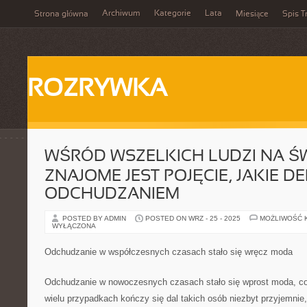
Archiwum
Kategorie
Lata
Strona główna
Miesiące
Spis T
ROZRYWKA
WŚRÓD WSZELKICH LUDZI NA ŚW
ZNAJOME JEST POJĘCIE, JAKIE D
ODCHUDZANIEM
POSTED BY ADMIN
POSTED ON WRZ - 25 - 2025
MOŻLIWOŚĆ 
WYŁĄCZONA
Odchudzanie w współczesnych czasach stało się wręcz moda
Odchudzanie w nowoczesnych czasach stało się wprost moda, co
wielu przypadkach kończy się dal takich osób niezbyt przyjemnie