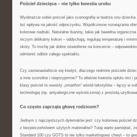
Pościel dziecięca – nie tylko kwestia uroku
Wyobraźcie sobie pościel jako scenografię w teatrze snu dziecka.
też wpływa na jakość odpoczynku. Współczesne rozwiązania oferu
kolorowe nadruki. Naturalne tkaniny, takie jak bawełna organiczn
niczym delikatny kokon – oddychają, regulują temperaturę i minim
skóry. To trochę jak dobre oświetlenie na koncercie – odpowiednio
odmienić odbiór całego spektaklu.
Czy zastanawialiście się kiedyś, dlaczego niektóre pościele dzieci
a inne szorstkie i nieprzyjemne? To właśnie kwestia splotu nici i 
klasy pościel to swoisty „smartfon” wśród tekstyliów – łączy w 
technologię (np. antyalergiczne wykończenia) z prostotą użytkowa
Co często zaprząta głowę rodzicom?
Jednym z najczęstszych dylematów jest: czy kolorowa pościel dzi
z bezpieczeństwem użytych materiałów? Tutaj warto pamiętać, że
Standard 100 czy GOTS to nie tylko marketingowy chwyt – to gwa