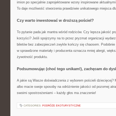
imion po specjalnie zaprojektowane wzory inspirowane aktualnymi
To daje możliwość stworzenia prawdziwie unikatowego miejsca dl
Czy warto inwestować w droższą pościel?
To pytanie pada jak mantra wśród rodziców. Czy lepsza jakość prz
korzyści? Jeśli spojrzymy na to przez pryzmat organizacji wydar
biletów bez zabezpieczeń zwykle kończy się chaosem. Podobnie j
w sprawdzone materiały i producenta oznacza mniej alergii, więk
żywotność produktu.
Podsumowując (choć tego unikam!), zachęcam do dysk
A jakie są Wasze doświadczenia z wyborem pościeli dziecięcej? M
albo macie swoje sposoby na odróżnienie jakości od pozornej atra
swoimi spostrzeżeniami – każdy głos ma znaczenie!
CATEGORIES:
PODRÓŻE EKOTURYSTYCZNE