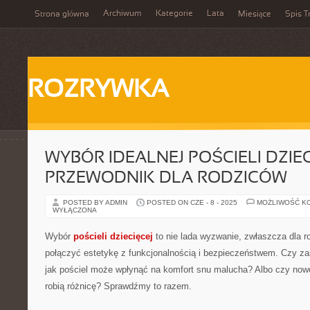
Archiwum
Kategorie
Lata
Strona główna
Miesiące
Spis T
ROZRYWKA
WYBÓR IDEALNEJ POŚCIELI DZIEC
PRZEWODNIK DLA RODZICÓW
POSTED BY ADMIN
POSTED ON CZE - 8 - 2025
MOŻLIWOŚĆ K
WYŁĄCZONA
Wybór
pościeli dziecięcej
to nie lada wyzwanie, zwłaszcza dla r
połączyć estetykę z funkcjonalnością i bezpieczeństwem. Czy zas
jak pościel może wpłynąć na komfort snu malucha? Albo czy now
robią różnicę? Sprawdźmy to razem.