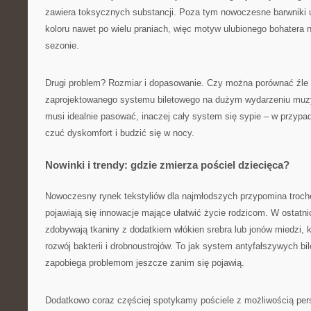
zawiera toksycznych substancji. Poza tym nowoczesne barwniki 
koloru nawet po wielu praniach, więc motyw ulubionego bohatera 
sezonie.
Drugi problem? Rozmiar i dopasowanie. Czy można porównać źle 
zaprojektowanego systemu biletowego na dużym wydarzeniu mu
musi idealnie pasować, inaczej cały system się sypie – w przypa
czuć dyskomfort i budzić się w nocy.
Nowinki i trendy: gdzie zmierza pościel dziecięca?
Nowoczesny rynek tekstyliów dla najmłodszych przypomina troch
pojawiają się innowacje mające ułatwić życie rodzicom. W ostatni
zdobywają tkaniny z dodatkiem włókien srebra lub jonów miedzi, k
rozwój bakterii i drobnoustrojów. To jak system antyfałszywych bi
zapobiega problemom jeszcze zanim się pojawią.
Dodatkowo coraz częściej spotykamy pościele z możliwością pers