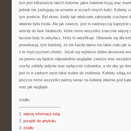
tym jest kilkanaście takich kolorów, jakie świetnie kryją oraz mas
jednak nie zasługują na uznanie w oczach innych ludzi. Kobiety
tym punkcie. Był okres, kiedy tak właściwie zakrywały ciuchami 
właśnie była moda. Ale jak zawsze, jest to nadzwyczaj kapryśne 
wróciły do łask fatałaszki, które mimo wszystko znacznie więcej 
lacoste buty to odsyłacz, który to weryfikuje. Ubieranie się dla ko
prowokacją, tym bardziej, że nie każda dama ma takie ciało jak s
o to mężczyznom chodzi. Jeżeli się wybierze dobre akcesoria or
na pewno się będzie odpowiednio wyglądać zawsze oraz wszędzie 
ciuchy zdobiły jedynie oraz wyłącznie człowieka, a nie aby go do
jest to w żadnym razie takie trudne do zrobienia. Kobiety zdają so
jeszcze mimo wszystko patrzą nieraz na kobietę właśnie pod kąt
oraz jak wygląda.
źródło:
———————————
1.
więcej informacji tutaj
2.
przejdź do artykułu
3.
źródło