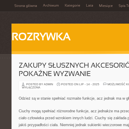
Archiwum
Kategorie
Lata
Strona główna
Miesiące
Spis T
ROZRYWKA
ZAKUPY SŁUSZNYCH AKCESORI
POKAŹNE WYZWANIE
POSTED BY ADMIN
POSTED ON LIP - 14 - 2025
MOŻLIWOŚĆ 
WYŁĄCZONA
Odzież są w stanie spełniać rozmaite funkcje, acz jednak ma w g
Ciuchy mogą spełniać różnorodne funkcje, acz jednakże ma przed
ciało człowieka przed wzrokiem innych ludzi. Ciuchy się zakłada po
jakiś przypadłości ciała. Niemniej jednak sukienki wieczorowe ma