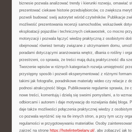
biznesie pozwala analizować trendy i kierunki rozwoju, omawiać st
prezentować ciekawe historie przedsiębiorców, co zwiększa meryt
pozwoli budować swój autorytet wśród czytelników. Publikacje zw
możliwość prezentowania recenzji samochodów, wskazówek doty
eksploatacji pojazdów i technicznych ciekawostek, co mocno prz
motoryzacji i pozwala łączyć wiedzę praktyczną z osobistymi do
obejmować również tematy związane z utrzymaniem domu, umożliw
poradami dotyczącymi aranżowania wnętrz, dbania o rośliny i org
przestrzeni, co sprawia, że treści mają dużą praktyczność dla sze
Tworzenie wpisów w różnych kategoriach rozwija umiejętność prze
przystępny sposób i pozwoli eksperymentować z różnymi formami
takimi jak fotografie, poradnikowe materiały wideo czy relacje z
podnosi atrakcyjność bloga. Publikowanie regularnie sprawia, że c
nowe treści, komentują i dzielą się swoimi pomysłami, a to wzma
odbiorcami i autorem i daje motywację do rozwijania dalej bloga.
daje także możliwości połączenia praktycznej wiedzy z osobistymi
co pozwala wyróżnić się na tle innych stron, a przy tym uczy orga
regularności w przygotowywaniu materiałów. Osoby zainteresowa
zajrzeć na stronę
https://hotelinterbielany.pl/
, aby zobaczyć jak to