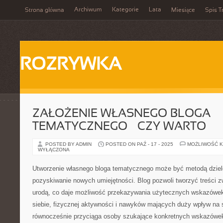
Archiwum
Kategorie
Lata
Strona główna
Miesiące
Spis T
ROZRYWKA
ZAŁOŻENIE WŁASNEGO BLOGA
TEMATYCZNEGO – CZY WARTO
POSTED BY ADMIN
POSTED ON PAŹ - 17 - 2025
MOŻLIWOŚĆ 
WYŁĄCZONA
Utworzenie własnego bloga tematycznego może być metodą dziele
pozyskiwanie nowych umiejętności. Blog pozwoli tworzyć treści 
urodą, co daje możliwość przekazywania użytecznych wskazówek
siebie, fizycznej aktywności i nawyków mających duży wpływ na
równocześnie przyciąga osoby szukające konkretnych wskazówek.