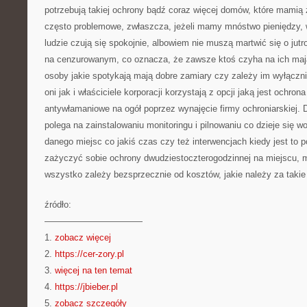
potrzebują takiej ochrony bądź coraz więcej domów, które mamią 
często problemowe, zwłaszcza, jeżeli mamy mnóstwo pieniędzy, w 
ludzie czują się spokojnie, albowiem nie muszą martwić się o jutro
na cenzurowanym, co oznacza, że zawsze ktoś czyha na ich mają
osoby jakie spotykają mają dobre zamiary czy zależy im wyłączni
oni jak i właściciele korporacji korzystają z opcji jaką jest ochron
antywłamaniowe na ogół poprzez wynajęcie firmy ochroniarskiej. Dz
polega na zainstalowaniu monitoringu i pilnowaniu co dzieje się w
danego miejsc co jakiś czas czy też interwencjach kiedy jest to p
zażyczyć sobie ochrony dwudziestoczterogodzinnej na miejscu, m
wszystko zależy bezsprzecznie od kosztów, jakie należy za takie 
źródło:
———————————
1.
zobacz więcej
2.
https://cer-zory.pl
3.
więcej na ten temat
4.
https://jbieber.pl
5.
zobacz szczegóły