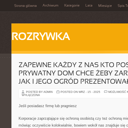
Archiwum
Kategorie
Lata
Strona główna
Miesiące
Spis T
ROZRYWKA
ZAPEWNE KAŻDY Z NAS KTO PO
PRYWATNY DOM CHCE ŻEBY ZA
JAK I JEGO OGRÓD PREZENTOWAŁ
POSTED BY ADMIN
POSTED ON WRZ - 15 - 2025
MOŻLIWOŚĆ 
WYŁĄCZONA
Jeśli posiadasz firmę lub pragniesz
Korporacje zaprzątające się ochroną osobistą czy też ochroną mie
mówiąc oczywiście kolokwialnie, bowiem wokół nas znajduje się co