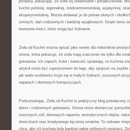
przepisy, pokazując, że zioła są uniwersalne i ponadczasowe. M
kuchni polskiej, regionalnej, śródziemnomorskiej, azjatyckiej, sk
eksperymentalnej. Można dodawać je do potraw słonych i słodkic
zimnych, dań codziennych i bardziej wyjątkowych. Dzięki temu se
tworzenia treści, które mogą być kulinarne.
Zioła od Kuchni można opisać jako serwis dla miłośników prosty
strona, która pokazuje, że zioła mają znaczenie nie tylko dla sma
gotowania. Ich zapach, kolor i świeżość sprawiają, że kuchnia sta
artykuł może być zaproszeniem do tego, aby spojrzeć na zwykłe sk
jak wiele możliwości kryje się w małych listkach, suszonych pr
naparach i domowych kompozycjach.
Podsumowując, Zioła od Kuchni to praktyczny blog poświęcony za
domu i codziennym gotowaniu. Strona może dostarczać pomysłó
suszonych ziół, domowych naparów, aromatycznych olejów, natur
doniczkach oraz kreatywnego łączenia smaków. To ciekawe miejsc
chcą, aby ich kuchnia była bardziej pełna roślinnych inspiracji. D