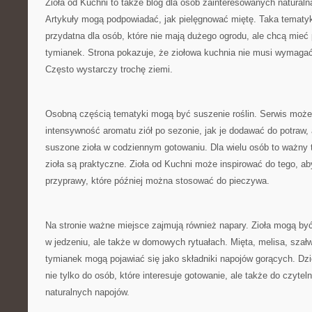
Zioła od Kuchni to także blog dla osób zainteresowanych natural
Artykuły mogą podpowiadać, jak pielęgnować miętę. Taka tematyk
przydatna dla osób, które nie mają dużego ogrodu, ale chcą mieć
tymianek. Strona pokazuje, że ziołowa kuchnia nie musi wymagać
Często wystarczy trochę ziemi.
Osobną częścią tematyki mogą być suszenie roślin. Serwis moż
intensywność aromatu ziół po sezonie, jak je dodawać do potraw,
suszone zioła w codziennym gotowaniu. Dla wielu osób to ważny
zioła są praktyczne. Zioła od Kuchni może inspirować do tego, ab
przyprawy, które później można stosować do pieczywa.
Na stronie ważne miejsce zajmują również napary. Zioła mogą by
w jedzeniu, ale także w domowych rytuałach. Mięta, melisa, szał
tymianek mogą pojawiać się jako składniki napojów gorących. Dzi
nie tylko do osób, które interesuje gotowanie, ale także do czyte
naturalnych napojów.