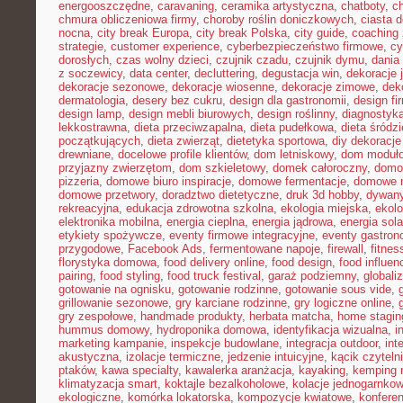
energooszczędne
,
caravaning
,
ceramika artystyczna
,
chatboty
,
ch
chmura obliczeniowa firmy
,
choroby roślin doniczkowych
,
ciasta 
nocna
,
city break Europa
,
city break Polska
,
city guide
,
coaching 
strategie
,
customer experience
,
cyberbezpieczeństwo firmowe
,
cy
dorosłych
,
czas wolny dzieci
,
czujnik czadu
,
czujnik dymu
,
dania
z soczewicy
,
data center
,
decluttering
,
degustacja win
,
dekoracje 
dekoracje sezonowe
,
dekoracje wiosenne
,
dekoracje zimowe
,
dek
dermatologia
,
desery bez cukru
,
design dla gastronomii
,
design f
design lamp
,
design mebli biurowych
,
design roślinny
,
diagnostyka
lekkostrawna
,
dieta przeciwzapalna
,
dieta pudełkowa
,
dieta śródz
początkujących
,
dieta zwierząt
,
dietetyka sportowa
,
diy dekoracj
drewniane
,
docelowe profile klientów
,
dom letniskowy
,
dom moduł
przyjazny zwierzętom
,
dom szkieletowy
,
domek całoroczny
,
domow
pizzeria
,
domowe biuro inspiracje
,
domowe fermentacje
,
domowe 
domowe przetwory
,
doradztwo dietetyczne
,
druk 3d hobby
,
dywany
rekreacyjna
,
edukacja zdrowotna szkolna
,
ekologia miejska
,
ekolo
elektronika mobilna
,
energia cieplna
,
energia jądrowa
,
energia sol
etykiety spożywcze
,
eventy firmowe integracyjne
,
eventy gastron
przygodowe
,
Facebook Ads
,
fermentowane napoje
,
firewall
,
fitne
florystyka domowa
,
food delivery online
,
food design
,
food influen
pairing
,
food styling
,
food truck festival
,
garaż podziemny
,
globali
gotowanie na ognisku
,
gotowanie rodzinne
,
gotowanie sous vide
,
grillowanie sezonowe
,
gry karciane rodzinne
,
gry logiczne online
,
gry zespołowe
,
handmade produkty
,
herbata matcha
,
home stagin
hummus domowy
,
hydroponika domowa
,
identyfikacja wizualna
,
i
marketing kampanie
,
inspekcje budowlane
,
integracja outdoor
,
int
akustyczna
,
izolacje termiczne
,
jedzenie intuicyjne
,
kącik czyteln
ptaków
,
kawa specialty
,
kawalerka aranżacja
,
kayaking
,
kemping 
klimatyzacja smart
,
koktajle bezalkoholowe
,
kolacje jednogarnko
ekologiczne
,
komórka lokatorska
,
kompozycje kwiatowe
,
konferen