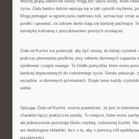
Ważną grupą odbiorców strony mogą być także osoby, które inter
życia. Zioła bardzo dobrze wpisują się w taki sposób myślenia, 
Mogą pomagać w ograniczaniu nadmiaru soli, wzmacniać smak wa
posiłki i sprawiać, że zdrowe dania stają się bardziej pachnące. 
tematykę kulinarną z poszukiwaniem prostych rozwiązań.
Zioła od Kuchni ma potencjał, aby być stroną, do której czytelni
podczas planowania posiłków, przy robieniu domowych zapasów a
spróbować czegoś nowego. To źródło pomysłów, które może pom
bardziej dopasowanych do codziennego życia. Serwis pokazuje, ż
wszędzie: w domowych przetworach. Dzięki temu każdy czytelnik
siebie.
Opisując Zioła od Kuchni, można powiedzieć, że jest to internetow
charakter łączy praktyczne porady. To miejsce, które może zac
ale jednocześnie pozostaje blisko zwykłej, codziennej kuchni. Nie 
ani niedostępne składniki, lecz o to, aby z pomocą ziół wydobywa
przyjemności.