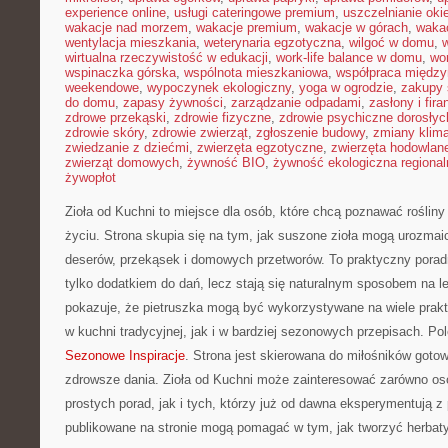
experience online
,
usługi cateringowe premium
,
uszczelnianie oki
wakacje nad morzem
,
wakacje premium
,
wakacje w górach
,
waka
wentylacja mieszkania
,
weterynaria egzotyczna
,
wilgoć w domu
,
w
wirtualna rzeczywistość w edukacji
,
work-life balance w domu
,
wo
wspinaczka górska
,
wspólnota mieszkaniowa
,
współpraca międz
weekendowe
,
wypoczynek ekologiczny
,
yoga w ogrodzie
,
zakupy 
do domu
,
zapasy żywności
,
zarządzanie odpadami
,
zasłony i fira
zdrowe przekąski
,
zdrowie fizyczne
,
zdrowie psychiczne dorosłyc
zdrowie skóry
,
zdrowie zwierząt
,
zgłoszenie budowy
,
zmiany klim
zwiedzanie z dziećmi
,
zwierzęta egzotyczne
,
zwierzęta hodowlan
zwierząt domowych
,
żywność BIO
,
żywność ekologiczna regional
żywopłot
Zioła od Kuchni to miejsce dla osób, które chcą poznawać rośli
życiu. Strona skupia się na tym, jak suszone zioła mogą urozmai
deserów, przekąsek i domowych przetworów. To praktyczny poradn
tylko dodatkiem do dań, lecz stają się naturalnym sposobem na l
pokazuje, że pietruszka mogą być wykorzystywane na wiele pra
w kuchni tradycyjnej, jak i w bardziej sezonowych przepisach. Po
Sezonowe Inspiracje
. Strona jest skierowana do miłośników goto
zdrowsze dania. Zioła od Kuchni może zainteresować zarówno oso
prostych porad, jak i tych, którzy już od dawna eksperymentują z
publikowane na stronie mogą pomagać w tym, jak tworzyć herbaty