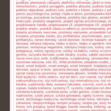
posiłków
,
planowanie zakupów
,
platformy chmurowe
,
pleśń w mie
nieruchomości
,
podróż pociągiem
,
podróże aktywne
,
podróże bud
podróże objazdowe
,
podróże solo
,
podróże z kotem
,
podróże z pr
pomoc psychologiczna
,
pompy ciepła w domu
,
porównywarka lot
po treningu
,
pozwolenie na budowę
,
produkty bez glutenu
,
produkt
tradycyjne
,
produkty wegańskie
,
projekt ogrodu przydomowego
,
p
projektowanie światła
,
projektowanie UI
,
projektowanie UX
,
proje
projekty wnętrz
,
protokół zdawczo-odbiorczy
,
przechowywanie
,
pr
otwarta
,
przetwory owocowe
,
przetwory warzywne
,
przewodniki tu
krzewów
,
przyprawy świata
,
psy profilaktyka
,
psychoterapia
,
puzz
profilaktyka
,
ramen domowy
,
ravioli domowe
,
recenzje kawiarni
,
r
domowa
,
reklama natywna
,
relaks w domu
,
relaks w ogrodzie
,
ren
premium
,
restauracje wegańskie
,
robotyka medyczna
,
rośliny cie
pielęgnacja
,
rośliny egzotyczne
,
rośliny na balkon
,
rośliny oczysz
górskie
,
rozrywka domowa
,
rynek lokalny
,
rzeźba
,
sałatki sezono
savoir-vivre przy stole
,
ściółkowanie
,
scrapbooking
,
serowarstwo
sezonowe warzywa
,
sieć 5G
,
skład produktów
,
składanie modeli
,
travel
,
smart budynki
,
smart energia
,
smart transport
,
śniadania 
domowe
,
spacer w lesie
,
spiżarnia domowa
,
spółdzielnia mieszka
sprzęt medyczny przenośny
,
sterowanie głosem
,
stodoła mieszka
food azjatycki
,
strefa relaksu
,
styl art deco
,
styl coastal
,
styl ekl
maksymalistyczny
,
styl mid-century
,
styl minimalistyczny
,
styl m
lokalne
,
suplementy diety
,
surowce naturalne
,
survival
,
sushi w d
sojowe
,
święta kulinarne
,
systemy IT
,
systemy zabezpieczeń do
szkolenia kulinarne
,
szkolenie psów
,
szlaki górskie
,
szlaki histor
nadmorskie
,
szlaki piesze
,
sztuka gotowania
,
tapety ścienne
,
tar
event
,
technologia medyczna
,
technologie smart home
,
tekstylia
zdrowotne
,
telepsychologia
,
tempeh przepisy
,
terapia par
,
testy 
house
,
tofu przepisy
,
travel blogger
,
trawnik naturalny
,
trekking
,
up
mikroliści
,
uprawa ogórków
,
uprawa papryki
,
uprawa pomidorów
,
u