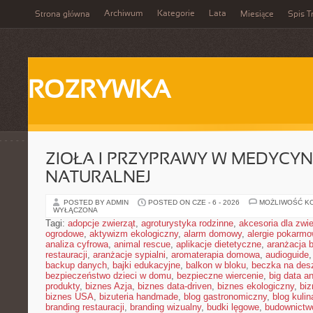
Archiwum
Kategorie
Lata
Strona główna
Miesiące
Spis T
ROZRYWKA
ZIOŁA I PRZYPRAWY W MEDYCYN
NATURALNEJ
POSTED BY ADMIN
POSTED ON CZE - 6 - 2026
MOŻLIWOŚĆ K
WYŁĄCZONA
Tagi:
adopcje zwierząt
,
agroturystyka rodzinne
,
akcesoria dla zw
ogrodowe
,
aktywizm ekologiczny
,
alarm domowy
,
alergie pokarm
analiza cyfrowa
,
animal rescue
,
aplikacje dietetyczne
,
aranżacja 
restauracji
,
aranżacje sypialni
,
aromaterapia domowa
,
audioguide
backup danych
,
bajki edukacyjne
,
balkon w bloku
,
beczka na de
bezpieczeństwo dzieci w domu
,
bezpieczne wiercenie
,
big data an
produkty
,
biznes Azja
,
biznes data-driven
,
biznes ekologiczny
,
bi
biznes USA
,
bizuteria handmade
,
blog gastronomiczny
,
blog kulin
branding restauracji
,
branding wizualny
,
budki lęgowe
,
budownictw