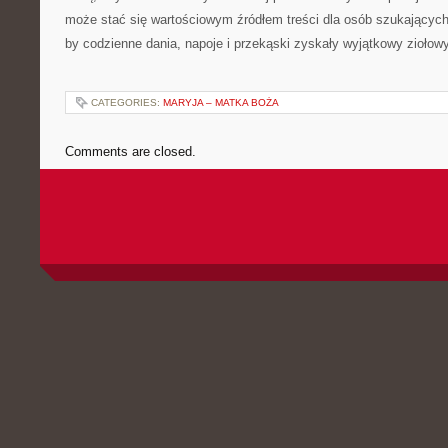
może stać się wartościowym źródłem treści dla osób szukających
by codzienne dania, napoje i przekąski zyskały wyjątkowy ziołowy
CATEGORIES:
MARYJA – MATKA BOŻA
Comments are closed.