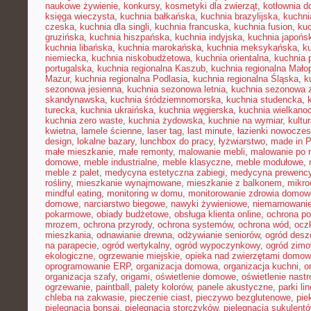
naukowe żywienie
,
konkursy
,
kosmetyki dla zwierząt
,
kotłownia 
księga wieczysta
,
kuchnia bałkańska
,
kuchnia brazylijska
,
kuchn
czeska
,
kuchnia dla singli
,
kuchnia francuska
,
kuchnia fusion
,
kuc
gruzińska
,
kuchnia hiszpańska
,
kuchnia indyjska
,
kuchnia japońs
kuchnia libańska
,
kuchnia marokańska
,
kuchnia meksykańska
,
k
niemiecka
,
kuchnia niskobudżetowa
,
kuchnia orientalna
,
kuchnia 
portugalska
,
kuchnia regionalna Kaszub
,
kuchnia regionalna Małop
Mazur
,
kuchnia regionalna Podlasia
,
kuchnia regionalna Śląska
,
k
sezonowa jesienna
,
kuchnia sezonowa letnia
,
kuchnia sezonowa 
skandynawska
,
kuchnia śródziemnomorska
,
kuchnia studencka
,
turecka
,
kuchnia ukraińska
,
kuchnia węgierska
,
kuchnia wielkano
kuchnia zero waste
,
kuchnia żydowska
,
kuchnie na wymiar
,
kultu
kwietna
,
lamele ścienne
,
laser tag
,
last minute
,
łazienki nowocze
design
,
lokalne bazary
,
lunchbox do pracy
,
łyżwiarstwo
,
made in P
małe mieszkanie
,
małe remonty
,
malowanie mebli
,
malowanie po 
domowe
,
meble industrialne
,
meble klasyczne
,
meble modułowe
,
meble z palet
,
medycyna estetyczna zabiegi
,
medycyna prewency
rośliny
,
mieszkanie wynajmowane
,
mieszkanie z balkonem
,
mikro
mindful eating
,
monitoring w domu
,
monitorowanie zdrowia domow
domowe
,
narciarstwo biegowe
,
nawyki żywieniowe
,
niemarnowanie
pokarmowe
,
obiady budżetowe
,
obsługa klienta online
,
ochrona po
mrozem
,
ochrona przyrody
,
ochrona systemów
,
ochrona wód
,
ocz
mieszkania
,
odnawianie drewna
,
odżywianie seniorów
,
ogród des
na parapecie
,
ogród wertykalny
,
ogród wypoczynkowy
,
ogród zim
ekologiczne
,
ogrzewanie miejskie
,
opieka nad zwierzętami domo
oprogramowanie ERP
,
organizacja domowa
,
organizacja kuchni
,
o
organizacja szafy
,
origami
,
oświetlenie domowe
,
oświetlenie nast
ogrzewanie
,
paintball
,
palety kolorów
,
panele akustyczne
,
parki li
chleba na zakwasie
,
pieczenie ciast
,
pieczywo bezglutenowe
,
pie
pielęgnacja bonsai
,
pielęgnacja storczyków
,
pielęgnacja sukulent