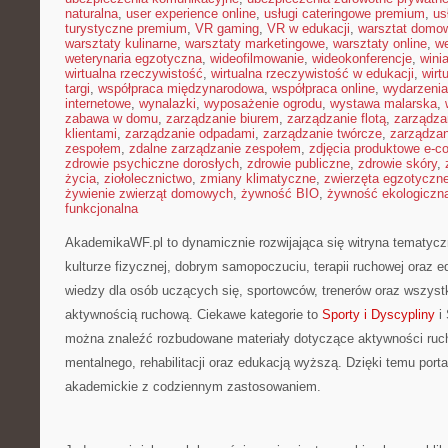
naturalna
,
user experience online
,
usługi cateringowe premium
,
us
turystyczne premium
,
VR gaming
,
VR w edukacji
,
warsztat domo
warsztaty kulinarne
,
warsztaty marketingowe
,
warsztaty online
,
w
weterynaria egzotyczna
,
wideofilmowanie
,
wideokonferencje
,
wini
wirtualna rzeczywistość
,
wirtualna rzeczywistość w edukacji
,
wirt
targi
,
współpraca międzynarodowa
,
współpraca online
,
wydarzenia
internetowe
,
wynalazki
,
wyposażenie ogrodu
,
wystawa malarska
,
zabawa w domu
,
zarządzanie biurem
,
zarządzanie flotą
,
zarządza
klientami
,
zarządzanie odpadami
,
zarządzanie twórcze
,
zarządzan
zespołem
,
zdalne zarządzanie zespołem
,
zdjęcia produktowe e-
zdrowie psychiczne dorosłych
,
zdrowie publiczne
,
zdrowie skóry
,
życia
,
ziołolecznictwo
,
zmiany klimatyczne
,
zwierzęta egzotyczn
żywienie zwierząt domowych
,
żywność BIO
,
żywność ekologiczna
funkcjonalna
AkademikaWF.pl to dynamicznie rozwijająca się witryna tematycz
kulturze fizycznej, dobrym samopoczuciu, terapii ruchowej oraz e
wiedzy dla osób uczących się, sportowców, trenerów oraz wszys
aktywnością ruchową. Ciekawe kategorie to
Sporty i Dyscypliny
i 
można znaleźć rozbudowane materiały dotyczące aktywności ruch
mentalnego, rehabilitacji oraz edukacją wyższą. Dzięki temu port
akademickie z codziennym zastosowaniem.