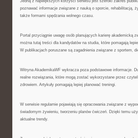
Jedną z największych korzyści serwisu jest szeroki zakres publik
poznawać informacje związane z nauką o sporcie, rehabilitacją, 
także formami spędzania wolnego czasu.
Portal przyciągnie uwagę osób planujących karierę akademicką z
można tutaj treści dla kandydatów na studia, które pomagają lepi
W publikacjach poruszane są zagadnienia związane z sportem, die
Witryna AkademikaWF wykracza poza podstawowe informacje. Du
realne rozwiązania, które mogą zostać wykorzystane przez czyte
zdrowiem. Artykuły pomagają lepiej planować treningi.
W serwisie regularnie pojawiają się opracowania związane z wyp
świadomym żywieniu, tworzeniu planów ćwiczeń. Dzięki temu u
aktualne trendy.