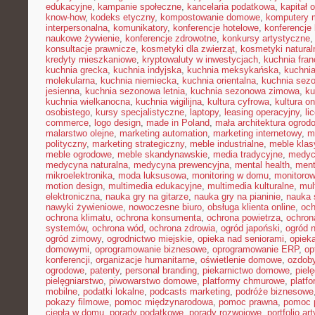
edukacyjne
,
kampanie społeczne
,
kancelaria podatkowa
,
kapitał 
know-how
,
kodeks etyczny
,
kompostowanie domowe
,
komputery 
interpersonalna
,
komunikatory
,
konferencje hotelowe
,
konferencje 
naukowe żywienie
,
konferencje zdrowotne
,
konkursy artystyczne
konsultacje prawnicze
,
kosmetyki dla zwierząt
,
kosmetyki natural
kredyty mieszkaniowe
,
kryptowaluty w inwestycjach
,
kuchnia fra
kuchnia grecka
,
kuchnia indyjska
,
kuchnia meksykańska
,
kuchni
molekularna
,
kuchnia niemiecka
,
kuchnia orientalna
,
kuchnia sez
jesienna
,
kuchnia sezonowa letnia
,
kuchnia sezonowa zimowa
,
ku
kuchnia wielkanocna
,
kuchnia wigilijna
,
kultura cyfrowa
,
kultura on
osobistego
,
kursy specjalistyczne
,
laptopy
,
leasing operacyjny
,
li
commerce
,
logo design
,
made in Poland
,
mała architektura ogrod
malarstwo olejne
,
marketing automation
,
marketing internetowy
,
m
polityczny
,
marketing strategiczny
,
meble industrialne
,
meble kla
meble ogrodowe
,
meble skandynawskie
,
media tradycyjne
,
medyc
medycyna naturalna
,
medycyna prewencyjna
,
mental health
,
ment
mikroelektronika
,
moda luksusowa
,
monitoring w domu
,
monitoro
motion design
,
multimedia edukacyjne
,
multimedia kulturalne
,
mul
elektroniczna
,
nauka gry na gitarze
,
nauka gry na pianinie
,
nauka 
nawyki żywieniowe
,
nowoczesne biuro
,
obsługa klienta online
,
oc
ochrona klimatu
,
ochrona konsumenta
,
ochrona powietrza
,
ochron
systemów
,
ochrona wód
,
ochrona zdrowia
,
ogród japoński
,
ogród 
ogród zimowy
,
ogrodnictwo miejskie
,
opieka nad seniorami
,
opiek
domowymi
,
oprogramowanie biznesowe
,
oprogramowanie ERP
,
op
konferencji
,
organizacje humanitarne
,
oświetlenie domowe
,
ozdob
ogrodowe
,
patenty
,
personal branding
,
piekarnictwo domowe
,
piel
pielęgniarstwo
,
piwowarstwo domowe
,
platformy chmurowe
,
platf
mobilne
,
podatki lokalne
,
podcasts marketing
,
podróże biznesowe
pokazy filmowe
,
pomoc międzynarodowa
,
pomoc prawna
,
pomoc 
ciepła w domu
,
porady podatkowe
,
porady rozwojowe
,
portfolio ar