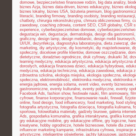
domowe
,
bezpieczeństwo finansowe rodzin
,
big data analizy
,
biod
biznes Azja
,
biznes data-driven
,
biznes edukacyjny
,
biznes ekolo
biznes lokalny
,
biznes USA
,
biżuteria premium
,
blog gastronomic
literacki
,
branding firmowy
,
branding osobisty
,
branding restauracji
chatboty
,
chirurgia rekonstrukcyjna
,
chmura obliczeniowa firmy
,
c
zawodowy
,
coaching zdrowia
,
content SEO
,
CSR globalny
,
CSR st
experience
,
cyberbezpieczeństwo domowe
,
cyberbezpieczeństwo
degustacja win
,
degustacje
,
dermatologia
,
design dla gastronomii
graficzny
,
design lamp
,
design meblarski
,
design mebli biurowych
UI/UX
,
dezynfekcja
,
diagnostyka laboratoryjna
,
dieta zwierząt
,
di
marketing
,
diy artystyczne
,
diy kosmetyki
,
diy majsterkowanie
,
di
społeczny
,
docelowe profile klientów
,
domowe oszczędzanie
,
dom
dietetyczne
,
doradztwo ogrodnicze
,
druk cyfrowy
,
drukarki 3d
,
drz
learning medyczny
,
edukacja artystyczna
,
edukacja artystyczna d
dorosłych
,
edukacja finansowa dzieci
,
edukacja hybrydowa
,
eduka
medyczna
,
edukacja techniczna
,
edukacja zawodowa
,
edukacja z
zdrowotna szkolna
,
ekologia miejska
,
ekologia społeczna
,
ekolog
społeczna
,
elektromobilność
,
elektronika medyczna
,
elektronika 
energia jądrowa
,
energia solarna
,
event video
,
eventy biznesowe
,
gastronomiczne
,
eventy kulturalne
,
eventy polityczne
,
eventy spo
Facebook Ads
,
fashion show
,
festiwale nauki
,
film animowany
,
fi
cyfrowe
,
finanse korporacyjne
,
finansowanie nauki
,
firewall
,
fizjot
online
,
food design
,
food influencerzy
,
food marketing
,
food stylin
fotografia artystyczna
,
fotografia dziecięca
,
fotografia kulinarna
,
f
sportowa
,
fotowoltaika materiały
,
gadżety biurowe
,
galeria interne
Ads
,
gospodarka komunalna
,
grafika interaktywna
,
grafika kompu
gry edukacyjne mobilne
,
gry edukacyjne offline
,
gry logiczne
,
han
kreatywne
,
hobby ogrodnicze
,
hotele biznesowe
,
hotele dla zwierz
influencer marketing kampanie
,
infrastruktura cyfrowa
,
inspiracje 
artystyczne
,
inteligentne oświetlenie
,
jachty luksusowe
,
jastrzębi