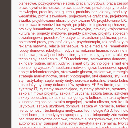
biznesowe
,
pozycjonowanie stron
,
praca hybrydowa
,
praca zespoł
prawo cywilne biznesowe
,
prawo spadkowe
,
private equity
,
produk
telewizyjna
,
produkty bez glutenu
,
produkty bez laktozy
,
produkty 
wegańskie
,
profile zawodowe
,
projektowanie graficzne
,
projektowa
światła
,
projektowanie ubrań
,
projektowanie UI
,
projektowanie UX
projektowanie wnętrz biurowych
,
projekty ekologiczne społeczne
,
projekty humanitarne
,
projekty inwestycyjne
,
projekty krajobrazow
kulturalne
,
projekty meblowe
,
projekty parkowe
,
projekty społecz
coworkingowa
,
przestrzeń kreatywna
,
przestrzeń publiczna
,
przes
przestrzeń pracy
,
psy profilaktyka
,
psychoterapia
,
rak profilaktyka
reklama natywna
,
relacje biznesowe
,
relacje medialne
,
remarketin
roboty domowe
,
robotyka medyczna
,
rodzinne finanse
,
rodzinne i
podatkowe
,
rozwój osobisty online
,
rynek lokalny
,
rynek sztuki
,
ry
techniczny
,
seed capital
,
SEO techniczne
,
serowarstwo domowe
,
skincare routine
,
smart budynki
,
smart city technologie
,
smart ene
sponsoring wydarzeń
,
spotkania networkingowe biznesowe
,
sprzę
sprzęt telekonferencyjny
,
sterowanie głosem
,
stolarstwo
,
strategi
strategie marketingowe
,
street photography
,
styl glamour
,
styl kla
styl rustykalny
,
suplementy diety
,
surowce naturalne
,
święta kulin
sprzedaży
,
systemy dokumentów
,
systemy ERP w firmie
,
system
systemy IT
,
systemy nawadniające
,
systemy płatnicze
,
systemy 
szkoła filmowa projekty
,
szkoła muzyczna
,
szkoła tańca
,
szkoleni
szkoły policealne
,
sztuczna inteligencja w kulturze
,
sztuka cyfrow
kulinarna regionalna
,
sztuka negocjacji
,
sztuka uliczna
,
sztuka ul
użytkowa
,
sztuka użytkowa domowa
,
sztuka w internecie
,
taniec
nieruchomości
,
technologia medyczna
,
technologie AGD
,
technol
smart home
,
telemedycyna specjalistyczna
,
teleporady zdrowotne
par
,
testy medyczne domowe
,
transakcje bezgotówkowe
,
transfo
autonomiczny
,
transport luksusowy
,
turystyka ekstremalna
,
twórc
ubezpieczenia komunikacyjne
,
ubezpieczenia zdrowotne prywatn