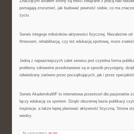
Znaczącym działem strony są treści związane z pracą nad nastaw
pomagają zrozumieć, jak budować pewność siebie, co ma znacz
życiu.
Serwis integruje miłośników aktywności fizycznej. Niezależnie od 
fitnessem, rehabilitacją, czy też edukacją sportową, może znaleźć 
Jedną z najważniejszych zalet serwisu jest czytelna forma publik
problemy zdrowotne przedstawiane są w sposób przystępny, dzię
odwiedzany zarówno przez początkujących, jak i przez specjalist
Serwis AkademikaWF to internetowa przestrzeń dla pasjonatów zd
łączy edukację ze sportem. Dzięki obszernej bazie publikacji cz
inspiracje, a także lepiej planować aktywność fizyczną. Strona 
wiedzy.
CATEGORIES:
BLOG