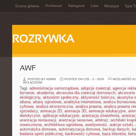
Archiwum
Kategorie
Lata
Strona główna
Miesiące
Spis T
ROZRYWKA
AWF
POSTED BY ADMIN
POSTED ON CZE - 2 - 2026
MOŻLIWOŚĆ K
WYŁĄCZONA
Tagi:
administracja samorządowa
,
adopcje zwierząt
,
agencje rek
biznesie
,
akademia
,
akcesoria dla zwierząt domowych
,
akcesoria
ekologiczny
,
aktywizm społeczny
,
aktywność twórcza
,
akustyka 
altana
,
altany ogrodowe
,
analityka internetowa
,
analiza biznesowa
cyfrowa
,
analiza ekonomiczna
,
analiza prawna
,
analiza prawna ni
sprzedaży
,
animacje 2D
,
animacje 3D
,
animacje edukacyjne
,
anim
dietetyczne
,
aplikacje edukacyjne
,
aranżacja oświetlenia
,
aranżacj
aranżacja restauracji
,
aranżacje tarasowe
,
arbitraż
,
architekt kraj
nowoczesna
,
architektura ogrodowa
,
asertywność
,
aukcje sztuki
,
automatyka domowa
,
automatyzacja domowa
,
backup danych
,
ba
badania opinii publicznej
,
bankowość cyfrowa
,
baza klientów
,
beha