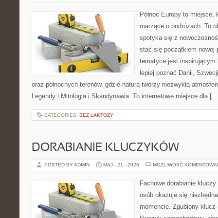
Północ Europy to miejsce, k
marzące o podróżach. To ob
spotyka się z nowoczesnoś
stać się początkiem nowej p
tematyce jest inspirującym 
lepiej poznać Danii, Szwecji,
oraz północnych terenów, gdzie natura tworzy niezwykłą atmosferę
Legendy i Mitologia i Skandynawia. To internetowe miejsce dla […
CATEGORIES:
BEZ LAKTOZY
DORABIANIE KLUCZYKÓW
POSTED BY ADMIN
MAJ - 21 - 2026
MOŻLIWOŚĆ KOMENTOWA
Fachowe dorabianie kluczy 
osób okazuje się niezbędn
momencie. Zgubiony klucz 