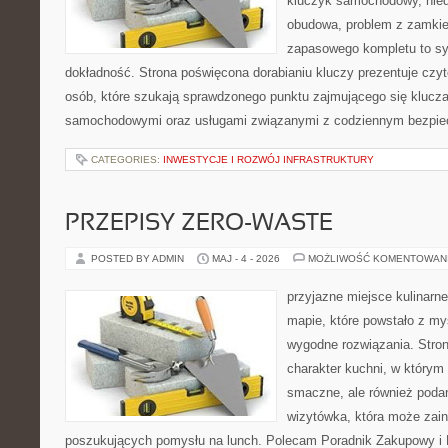
kluczyk samochodowy, niedz
obudowa, problem z zamkie
zapasowego kompletu to syt
dokładność. Strona poświęcona dorabianiu kluczy prezentuje czyt
osób, które szukają sprawdzonego punktu zajmującego się klucz
samochodowymi oraz usługami związanymi z codziennym bezpie
CATEGORIES:
INWESTYCJE I ROZWÓJ INFRASTRUKTURY
PRZEPISY ZERO-WASTE
POSTED BY ADMIN
MAJ - 4 - 2026
MOŻLIWOŚĆ KOMENTOWAN
przyjazne miejsce kulinarne
mapie, które powstało z m
wygodne rozwiązania. Stron
charakter kuchni, w którym 
smaczne, ale również podan
wizytówka, która może zain
poszukujących pomysłu na lunch. Polecam Poradnik Zakupowy i 