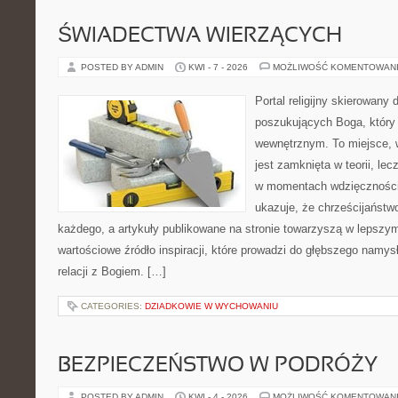
ŚWIADECTWA WIERZĄCYCH
POSTED BY ADMIN
KWI - 7 - 2026
MOŻLIWOŚĆ KOMENTOWAN
Portal religijny skierowany 
poszukujących Boga, który
wewnętrznym. To miejsce, 
jest zamknięta w teorii, lec
w momentach wdzięczności 
ukazuje, że chrześcijaństw
każdego, a artykuły publikowane na stronie towarzyszą w lepszym 
wartościowe źródło inspiracji, które prowadzi do głębszego namys
relacji z Bogiem. […]
CATEGORIES:
DZIADKOWIE W WYCHOWANIU
BEZPIECZEŃSTWO W PODRÓŻY
POSTED BY ADMIN
KWI - 4 - 2026
MOŻLIWOŚĆ KOMENTOWAN