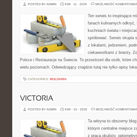
POSTED BY ADMIN
KWI - 11 - 2026
MOŻLIWOŚĆ KOMENTOWA
Ten serwis to inspirujące m
fanach kulinarnych odkryć, 
kuchniach świata i miejsca
spróbować. Serwis skupia 
z lokalami, jedzeniem, podr
ciekawostkami z branży. Z
Polsce i Restauracje na Świecie. To przestrzeń dla osób, które 
wielu poziomach. Odwiedzający znajdzie tutaj nie tylko opisy lokal
CATEGORIES:
MOŁDAWIA
VICTORIA
POSTED BY ADMIN
KWI - 10 - 2026
MOŻLIWOŚĆ KOMENTOWA
Ta witryna to obszerny blo
którym centralne miejsce z
z pracą okulisty, optometry