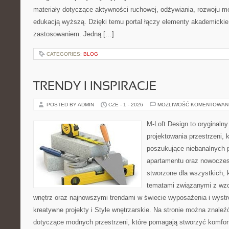
materiały dotyczące aktywności ruchowej, odżywiania, rozwoju men
edukacją wyższą. Dzięki temu portal łączy elementy akademicki
zastosowaniem. Jedną […]
CATEGORIES:
BLOG
TRENDY I INSPIRACJE
POSTED BY ADMIN
CZE - 1 - 2026
MOŻLIWOŚĆ KOMENTOWAN
M-Loft Design to oryginaln
projektowania przestrzeni, k
poszukujące niebanalnych 
apartamentu oraz nowoczes
stworzone dla wszystkich, k
tematami związanymi z wz
wnętrz oraz najnowszymi trendami w świecie wyposażenia i wystr
kreatywne projekty i Style wnętrzarskie. Na stronie można znaleź
dotyczące modnych przestrzeni, które pomagają stworzyć komfor