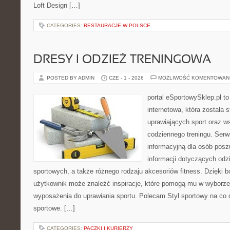
Loft Design […]
CATEGORIES:
RESTAURACJE W POLSCE
DRESY I ODZIEŻ TRENINGOWA
POSTED BY ADMIN
CZE - 1 - 2026
MOŻLIWOŚĆ KOMENTOWAN
portal eSportowySklep.pl t
internetowa, która została
uprawiających sport oraz w
codziennego treningu. Serw
informacyjną dla osób pos
informacji dotyczących odz
sportowych, a także różnego rodzaju akcesoriów fitness. Dzięki b
użytkownik może znaleźć inspiracje, które pomogą mu w wyborz
wyposażenia do uprawiania sportu. Polecam Styl sportowy na co dz
sportowe. […]
CATEGORIES:
PACZKI I KURIERZY