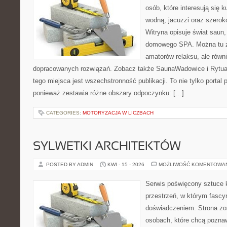
osób, które interesują się k
wodną, jacuzzi oraz szero
Witryna opisuje świat saun,
domowego SPA. Można tu zn
amatorów relaksu, ale równ
dopracowanych rozwiązań. Zobacz także SaunaWadowice i Rytuały
tego miejsca jest wszechstronność publikacji. To nie tylko port
ponieważ zestawia różne obszary odpoczynku: […]
CATEGORIES:
MOTORYZACJA W LICZBACH
SYLWETKI ARCHITEKTÓW
POSTED BY ADMIN
KWI - 15 - 2026
MOŻLIWOŚĆ KOMENTOWA
Serwis poświęcony sztuce k
przestrzeń, w którym fascy
doświadczeniem. Strona zo
osobach, które chcą poznawa