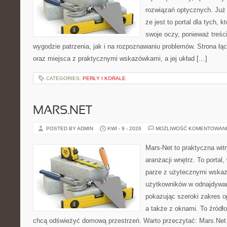
rozwiązań optycznych. Już 
że jest to portal dla tych, 
swoje oczy, ponieważ treśc
wygodzie patrzenia, jak i na rozpoznawaniu problemów. Strona łą
oraz miejsca z praktycznymi wskazówkami, a jej układ […]
CATEGORIES:
PERŁY I KORALE
MARS.NET
POSTED BY ADMIN
KWI - 9 - 2026
MOŻLIWOŚĆ KOMENTOWAN
Mars-Net to praktyczna witr
aranżacji wnętrz. To portal
parze z użytecznymi wska
użytkowników w odnajdywani
pokazując szeroki zakres o
a także z oknami. To źródło 
chcą odświeżyć domową przestrzeń. Warto przeczytać: Mars.Net 