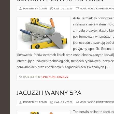
POSTED BY ADMIN
KWI - 21 - 2026
MOŻLIWOŚĆ KOMENTOWA
Auto Jarmark to nowoczesna
interesują się światem moto
z myślą o czytelnikach, kt
poinformowani w tematach 
jednocześnie szukają treśc
przyjazny sposób. Strona sk
kierowców, fanów czterech kółek oraz osób obserwujących rozwój
interesujące: nowych technologiach, trendach rynkowych, bezpiecz
porównaniach oraz codziennych zagadnieniach związanych […]
CATEGORIES:
UPCYKLING ODZIEŻY
JACUZZI I WANNY SPA
POSTED BY ADMIN
KWI - 19 - 2026
MOŻLIWOŚĆ KOMENTOWA
Ten serwis online to rozbudo