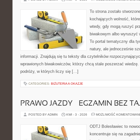
To strona zostało stworzon
kochających wolność, które
wtedy, gdy mogą ruszyć pr
biwakowym albo wyruszyć 
To portal tematyczny dla tyc
natury, ale jednocześnie s
informacji. Znajdują się tu teksty dla czytelników rozpoczynający
wprawionych biwakowiczów, którzy chcą stale poszerzać wiedzę. 
podróży, w których liczy się […]
CATEGORIES:
BIŻUTERIA A OKAZJE
PRAWO JAZDY – EGZAMIN BEZ TA
POSTED BY ADMIN
KWI - 3 - 2026
MOŻLIWOŚĆ KOMENTOWAN
ODTJ Bolesławiec to nowoc
koncentruje się na zagadni