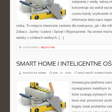
związanej z wodą, naturą o
koncentruje się wokół wyci
czemu każdy użytkownik m
informacje dotyczące organ
rzeką. To miejsce stworzone zarówno dla nowicjuszy, jak i dla m
Zobacz: Jachty i Łodzie i Sprzęt i Wyposażenie. Na stronie mo
wiedzy o szlakach wodnych, […]
CATEGORIES:
MEDYCYNA
SMART HOME I INTELIGENTNE OŚ
POSTED BY ADMIN
KWI - 27 - 2026
MOŻLIWOŚĆ KOMENTOWA
Innowacyjna platforma sie
rozwiązaniom świetlnym to 
które szukają stylowych ins
biura oraz przestrzeni użyt
bogaty świat produktów zwi