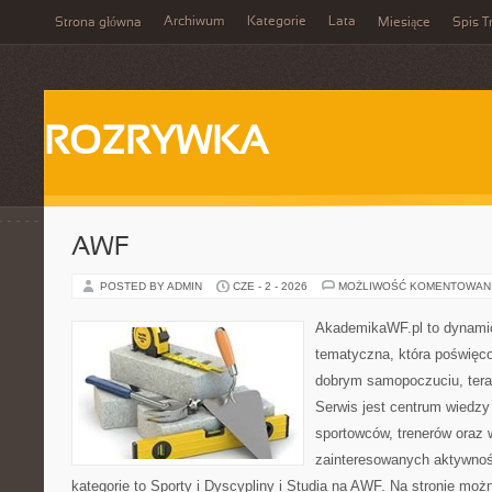
Archiwum
Kategorie
Lata
Strona główna
Miesiące
Spis T
ROZRYWKA
AWF
POSTED BY ADMIN
CZE - 2 - 2026
MOŻLIWOŚĆ KOMENTOWAN
AkademikaWF.pl to dynamicz
tematyczna, która poświęcon
dobrym samopoczuciu, terap
Serwis jest centrum wiedzy
sportowców, trenerów oraz
zainteresowanych aktywnoś
kategorie to Sporty i Dyscypliny i Studia na AWF. Na stronie mo