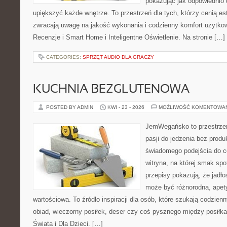
pokazując jak odpowiednio 
upiększyć każde wnętrze. To przestrzeń dla tych, którzy cenią es
zwracają uwagę na jakość wykonania i codzienny komfort użytkow
Recenzje i Smart Home i Inteligentne Oświetlenie. Na stronie […]
CATEGORIES:
SPRZĘT AUDIO DLA GRACZY
KUCHNIA BEZGLUTENOWA
POSTED BY ADMIN
KWI - 23 - 2026
MOŻLIWOŚĆ KOMENTOWA
JemWegańsko to przestrzeń
pasji do jedzenia bez prod
świadomego podejścia do c
witryna, na której smak spo
przepisy pokazują, że jadło
może być różnorodna, apet
wartościowa. To źródło inspiracji dla osób, które szukają codzie
obiad, wieczorny posiłek, deser czy coś pysznego między posiłk
Świata i Dla Dzieci. […]